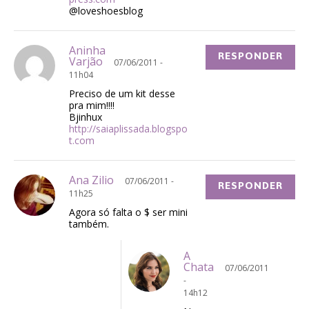
@loveshoesblog
Aninha
RESPONDER
Varjão
07/06/2011 -
11h04
Preciso de um kit desse
pra mim!!!!
Bjinhux
http://saiaplissada.blogspo
t.com
Ana Zilio
07/06/2011 -
RESPONDER
11h25
Agora só falta o $ ser mini
também.
A
Chata
07/06/2011
-
14h12