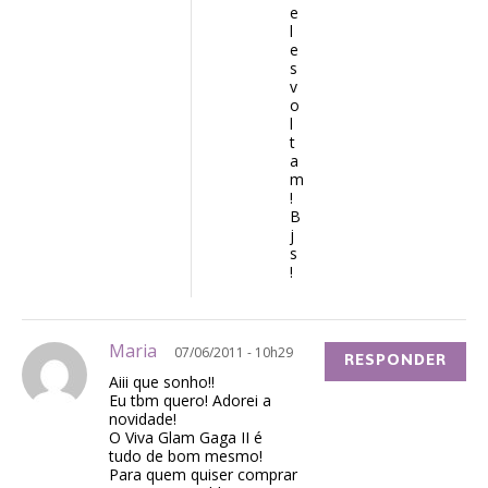
e
l
e
s
v
o
l
t
a
m
!
B
j
s
!
Maria
07/06/2011 - 10h29
RESPONDER
Aiii que sonho!!
Eu tbm quero! Adorei a
novidade!
O Viva Glam Gaga II é
tudo de bom mesmo!
Para quem quiser comprar