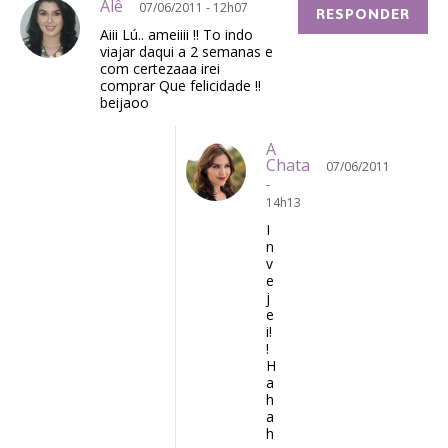
Alê
07/06/2011 - 12h07
RESPONDER
Aiii Lú.. ameiiii !! To indo
viajar daqui a 2 semanas e
com certezaaa irei
comprar Que felicidade !!
beijaoo
A
Chata
07/06/2011
-
14h13
I
n
v
e
j
e
i!
!
H
a
h
a
h