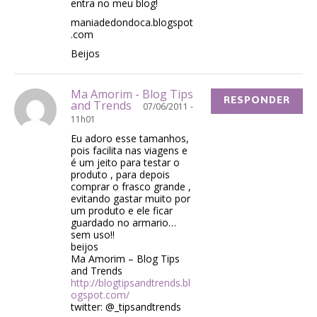
entra no meu blog!
maniadedondoca.blogspot
.com
Beijos
Ma Amorim - Blog Tips
RESPONDER
and Trends
07/06/2011 -
11h01
Eu adoro esse tamanhos,
pois facilita nas viagens e
é um jeito para testar o
produto , para depois
comprar o frasco grande ,
evitando gastar muito por
um produto e ele ficar
guardado no armario…
sem uso!!
beijos
Ma Amorim – Blog Tips
and Trends
http://blogtipsandtrends.bl
ogspot.com/
twitter: @_tipsandtrends