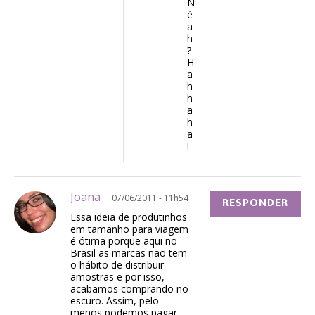
N
é
a
h
?
H
a
h
h
a
h
a
!
Joana
07/06/2011 - 11h54
RESPONDER
Essa ideia de produtinhos
em tamanho para viagem
é ótima porque aqui no
Brasil as marcas não tem
o hábito de distribuir
amostras e por isso,
acabamos comprando no
escuro. Assim, pelo
menos podemos pagar