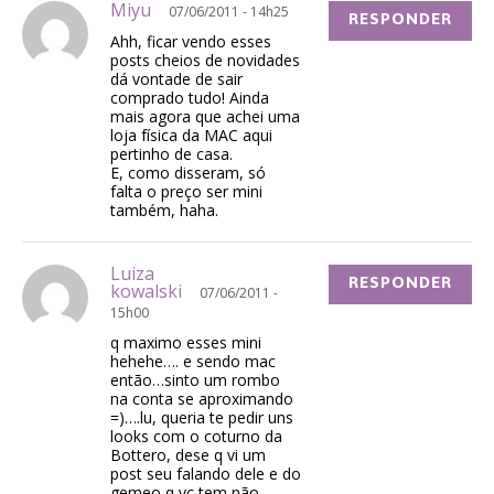
Miyu
07/06/2011 - 14h25
RESPONDER
Ahh, ficar vendo esses
posts cheios de novidades
dá vontade de sair
comprado tudo! Ainda
mais agora que achei uma
loja física da MAC aqui
pertinho de casa.
E, como disseram, só
falta o preço ser mini
também, haha.
Luiza
RESPONDER
kowalski
07/06/2011 -
15h00
q maximo esses mini
hehehe…. e sendo mac
então…sinto um rombo
na conta se aproximando
=)….lu, queria te pedir uns
looks com o coturno da
Bottero, dese q vi um
post seu falando dele e do
gemeo q vc tem não