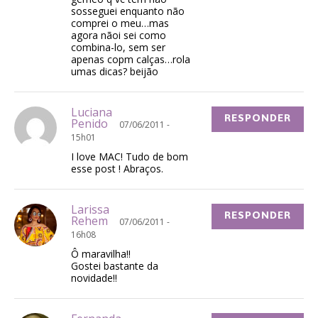
sosseguei enquanto não
comprei o meu…mas
agora nãoi sei como
combina-lo, sem ser
apenas copm calças…rola
umas dicas? beijão
Luciana
RESPONDER
Penido
07/06/2011 -
15h01
I love MAC! Tudo de bom
esse post ! Abraços.
Larissa
RESPONDER
Rehem
07/06/2011 -
16h08
Ô maravilha!!
Gostei bastante da
novidade!!