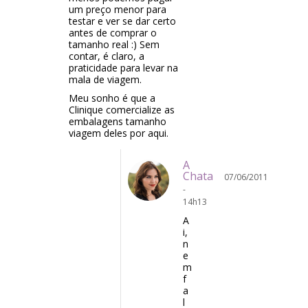
um preço menor para
testar e ver se dar certo
antes de comprar o
tamanho real :) Sem
contar, é claro, a
praticidade para levar na
mala de viagem.
Meu sonho é que a
Clinique comercialize as
embalagens tamanho
viagem deles por aqui.
A
Chata
07/06/2011
-
14h13
A
i,
n
e
m
f
a
l