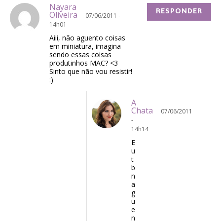
Nayara
RESPONDER
Oliveira
07/06/2011 -
14h01
Aiii, não aguento coisas
em miniatura, imagina
sendo essas coisas
produtinhos MAC? <3
Sinto que não vou resistir!
:)
A
Chata
07/06/2011
-
14h14
E
u
t
b
n
a
g
u
e
n