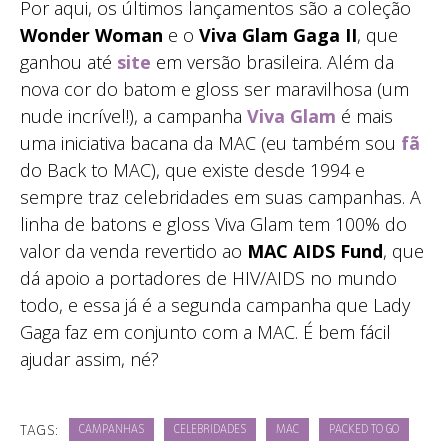
Por aqui, os últimos lançamentos são a coleção
Wonder Woman
e o
Viva Glam Gaga II
, que
ganhou até
site
em versão brasileira. Além da
nova cor do batom e gloss ser maravilhosa (um
nude incrível!), a campanha
Viva Glam
é mais
uma iniciativa bacana da MAC (eu também sou
fã
do Back to MAC), que existe desde 1994 e
sempre traz celebridades em suas campanhas. A
linha de batons e gloss Viva Glam tem 100% do
valor da venda revertido ao
MAC AIDS Fund
, que
dá apoio a portadores de HIV/AIDS no mundo
todo, e essa já é a segunda campanha que Lady
Gaga faz em conjunto com a MAC. É bem fácil
ajudar assim, né?
TAGS:
CAMPANHAS
CELEBRIDADES
MAC
PACKED TO GO