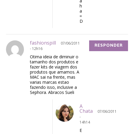
a
h
a
=
D
fashionspill
07/06/2011
RESPONDER
- 12h16
Otima ideia de diminuir o
tamanho dos produtos e
fazer kits de viagem dos
produtos que amamos. A
MAC sai na frente, mas
varias marcas estao
fazendo isso, inclusive a
Sephora. Abracos Sueli
A
Chata
07/06/2011
-
14h14
E