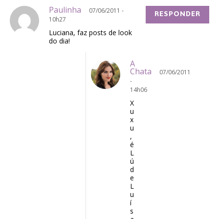
Paulinha
07/06/2011 -
RESPONDER
10h27
Luciana, faz posts de look
do dia!
A
Chata
07/06/2011
-
14h06
X
u
x
u
,
é
L
ú
d
e
L
u
í
s