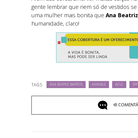
gente lembrar que nem só de vestidos se 
uma mulher mais bonita que
Ana Beatriz
humanidade, claro!
TAGS:
ANA BEATRIZ BARROS
ANIMALE
AZUL
SPF
18 COMENTÁ