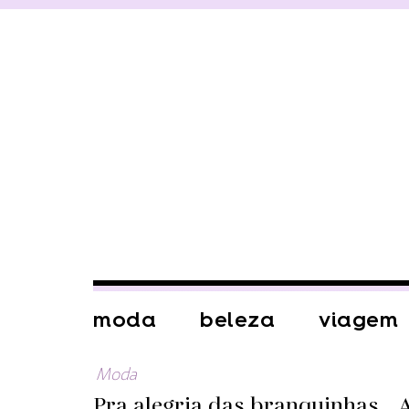
moda
beleza
viagem
Moda
Pra alegria das branquinhas… 