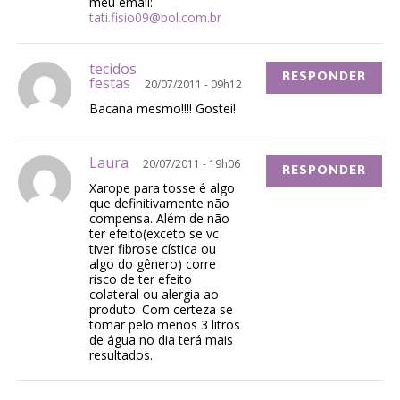
meu email:
tati.fisio09@bol.com.br
tecidos
RESPONDER
festas
20/07/2011 - 09h12
Bacana mesmo!!!! Gostei!
Laura
20/07/2011 - 19h06
RESPONDER
Xarope para tosse é algo
que definitivamente não
compensa. Além de não
ter efeito(exceto se vc
tiver fibrose cística ou
algo do gênero) corre
risco de ter efeito
colateral ou alergia ao
produto. Com certeza se
tomar pelo menos 3 litros
de água no dia terá mais
resultados.