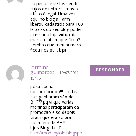
dá pena de vê-los sendo
sujos de tinta..rs.. mas o
efeito é legal! Uma vez
aqui no blog a Farm
liberou cadastros para 100
leitoras do seu blog poder
acessar a loja virtual da
marca e ai em que ficou?
Lembro que meu numero
ficou nos 80… bjs!
lorraine
RESPONDER
guimaraes
19/07/2011 -
15h15
poxa queria
tantoooooooo!!!! Todas
que ganharam são de
BH??? pq vi que varias
meninas participaram da
promoção e so depois
viram que era so pra
quem era de BH!!!
bjos Blog da Lô
http://modabylolo.blogspo