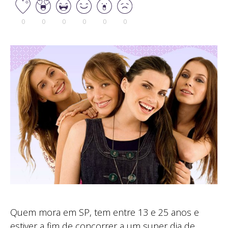
0
0
0
0
0
0
Quem mora em SP, tem entre 13 e 25 anos e
estiver a fim de concorrer a um super dia de