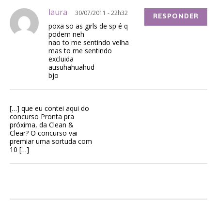
laura
30/07/2011 - 22h32
RESPONDER
poxa so as girls de sp é q
podem neh
nao to me sentindo velha
mas to me sentindo
excluida
ausuhahuahud
bjo
[…] que eu contei aqui do
concurso Pronta pra
próxima, da Clean &
Clear? O concurso vai
premiar uma sortuda com
10 […]