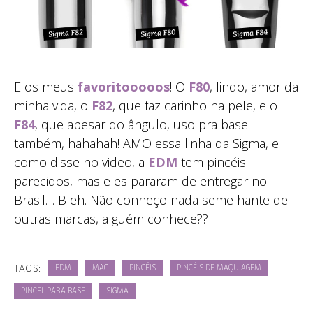
E os meus
favoritooooos
! O
F80
, lindo, amor da
minha vida, o
F82
, que faz carinho na pele, e o
F84
, que apesar do ângulo, uso pra base
também, hahahah! AMO essa linha da Sigma, e
como disse no video, a
EDM
tem pincéis
parecidos, mas eles pararam de entregar no
Brasil… Bleh. Não conheço nada semelhante de
outras marcas, alguém conhece??
TAGS:
EDM
MAC
PINCÉIS
PINCÉIS DE MAQUIAGEM
PINCEL PARA BASE
SIGMA