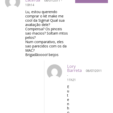
Lacerda
08/07/2011 -
10h14
Lu, estou querendo
comprar o kit make me
cool da Sigma! Qual sua
avaliação dele?
Compensa? Os pinceis
sao macios? Soltam mtos
pelos?
Num comparativo, eles
sao parecidos com os da
MAC?
Brigadãoooo! beijos
Lory
Barreta
08/07/2011
-
11h21
E
u
t
e
n
h
o