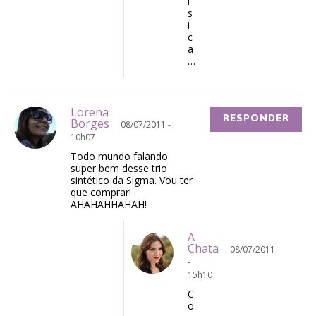
í
s
i
c
a
…
Lorena
RESPONDER
Borges
08/07/2011 -
10h07
Todo mundo falando
super bem desse trio
sintético da Sigma. Vou ter
que comprar!
AHAHAHHAHAH!
A
Chata
08/07/2011
-
15h10
C
o