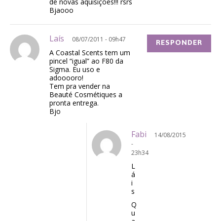
de novas aquisiçoes!!! rsrs
Bjaooo
Laís
08/07/2011 - 09h47
RESPONDER
A Coastal Scents tem um
pincel “igual” ao F80 da
Sigma. Eu uso e
adooooro!
Tem pra vender na
Beauté Cosmétiques a
pronta entrega.
Bjo
Fabi
14/08/2015
-
23h34
L
á
i
s
Q
u