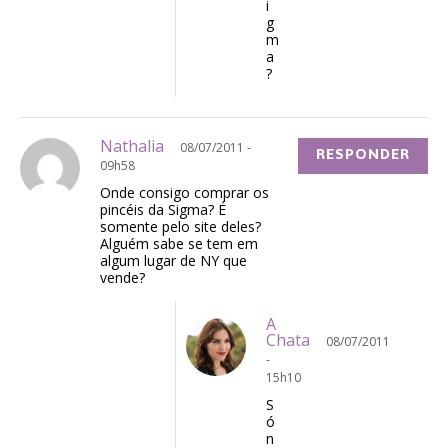
i
g
m
a
?
Nathalia
08/07/2011 -
RESPONDER
09h58
Onde consigo comprar os
pincéis da Sigma? É
somente pelo site deles?
Alguém sabe se tem em
algum lugar de NY que
vende?
A
Chata
08/07/2011
-
15h10
S
ó
n