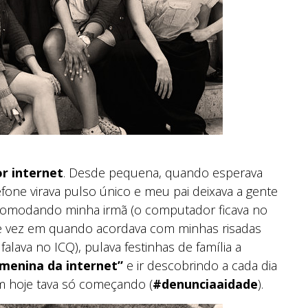
r internet
. Desde pequena, quando esperava
fone virava pulso único e meu pai deixava a gente
ncomodando minha irmã (o computador ficava no
e vez em quando acordava com minhas risadas
lava no ICQ), pulava festinhas de família a
 menina da internet”
e ir descobrindo a cada dia
em hoje tava só começando (
#denunciaaidade
).