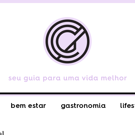
bem estar
gastronomia
life
l.