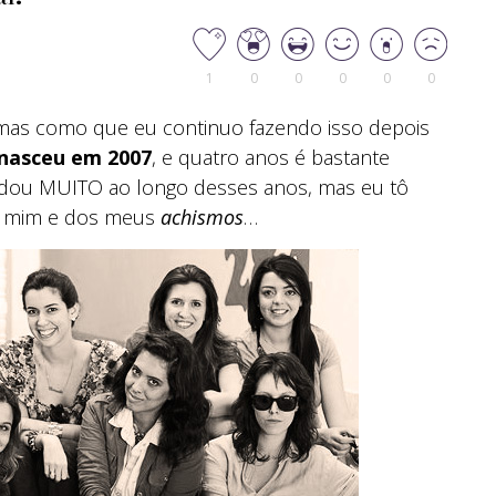
1
0
0
0
0
0
as como que eu continuo fazendo isso depois
nasceu em 2007
, e quatro anos é bastante
dou MUITO ao longo desses anos, mas eu tô
e mim e dos meus
achismos
…