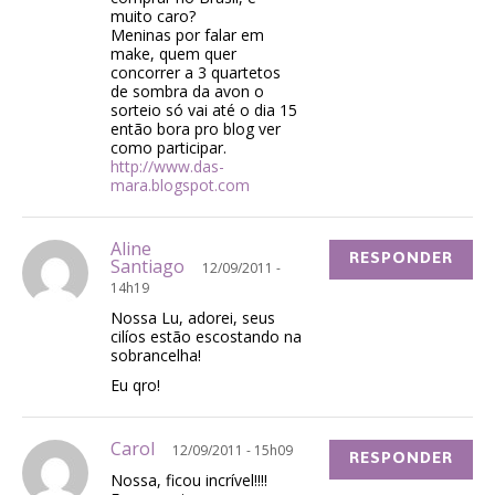
muito caro?
Meninas por falar em
make, quem quer
concorrer a 3 quartetos
de sombra da avon o
sorteio só vai até o dia 15
então bora pro blog ver
como participar.
http://www.das-
mara.blogspot.com
Aline
RESPONDER
Santiago
12/09/2011 -
14h19
Nossa Lu, adorei, seus
cilíos estão escostando na
sobrancelha!
Eu qro!
Carol
12/09/2011 - 15h09
RESPONDER
Nossa, ficou incrível!!!!