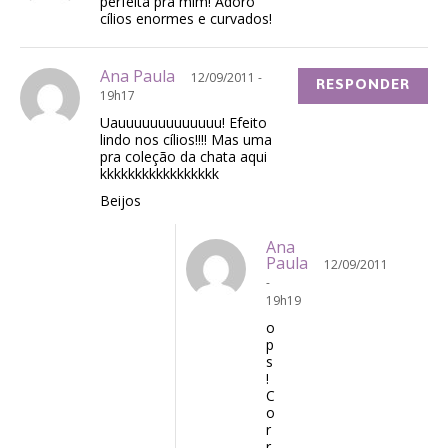
perfeita pra mim! Adoro
cílios enormes e curvados!
Ana Paula
12/09/2011 -
RESPONDER
19h17
Uauuuuuuuuuuuuu! Efeito
lindo nos cílios!!!! Mas uma
pra coleção da chata aqui
kkkkkkkkkkkkkkkkk
Beijos
Ana
Paula
12/09/2011
-
19h19
o
p
s
!
C
o
r
r