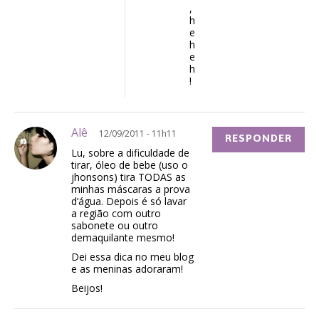
,
h
e
h
e
h
!
Alê
12/09/2011 - 11h11
RESPONDER
Lu, sobre a dificuldade de
tirar, óleo de bebe (uso o
jhonsons) tira TODAS as
minhas máscaras a prova
d’água. Depois é só lavar
a região com outro
sabonete ou outro
demaquilante mesmo!
Dei essa dica no meu blog
e as meninas adoraram!
Beijos!