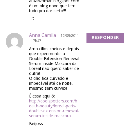
atualwoman.blogspot.com
é um blog novo que tem
tudo pra dar certo!!!
=D
Anna Camila
12/09/2011
RESPONDER
- 17h47
Amo cílios cheios e depois
que experimentei a
Double Extension Renewal
Serum Inside Mascara da
Loreal não quero saber de
outra!
O cílio fica curvado e
impecável até de noite,
mesmo sem curvex!
É essa aqui ó:
http://coolspotters.com/h
ealth-beauty/loreal-paris-
double-extension-renewal-
serum-inside-mascara
Beijoss