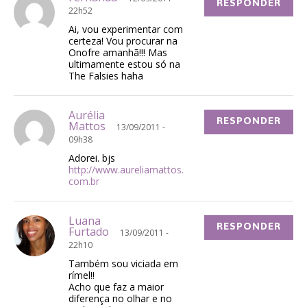
RESPONDER
22h52
Ai, vou experimentar com
certeza! Vou procurar na
Onofre amanhã!!! Mas
ultimamente estou só na
The Falsies haha
Aurélia
RESPONDER
Mattos
13/09/2011 -
09h38
Adorei. bjs
http://www.aureliamattos.
com.br
Luana
RESPONDER
Furtado
13/09/2011 -
22h10
Também sou viciada em
rímel!!
Acho que faz a maior
diferença no olhar e no