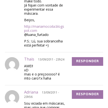
make todo.
Já fiquei com vontade de
experimentar essa
máscara.
Beijos,
http://mariamocoila.blogs
pot.com
@luana_furtado
P.S.: Lú, sua sobrancelha
está perfeita! =)
Thais
13/09/2011 - 23h24
RESPONDER
AMEI!
xD
mas e o preçooooo? é
mto caro?:x haha
Adriana
13/09/2011 -
RESPONDER
23h56
Sou viciada em máscaras,
mas uma que comprei