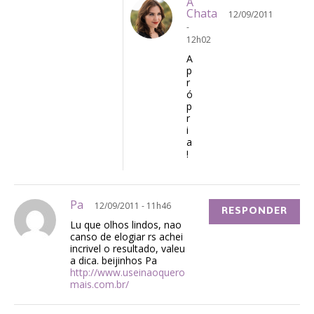
A
Chata
12/09/2011
-
12h02
A
p
r
ó
p
r
i
a
!
Pa
12/09/2011 - 11h46
RESPONDER
Lu que olhos lindos, nao
canso de elogiar rs achei
incrivel o resultado, valeu
a dica. beijinhos Pa
http://www.useinaoquero
mais.com.br/