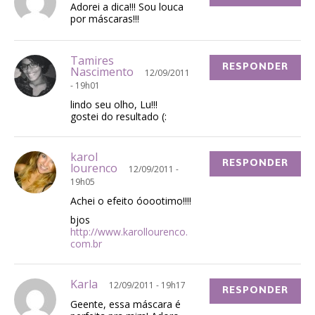
Adorei a dica!!! Sou louca
por máscaras!!!
Tamires
RESPONDER
Nascimento
12/09/2011
- 19h01
lindo seu olho, Lu!!!
gostei do resultado (:
karol
RESPONDER
lourenco
12/09/2011 -
19h05
Achei o efeito óoootimo!!!!
bjos
http://www.karollourenco.
com.br
Karla
12/09/2011 - 19h17
RESPONDER
Geente, essa máscara é