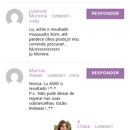
Julianne
RESPONDER
Moreira
12/09/2011 -
11h02
Lu, achei o resultado
muuuuuito bom, até
pardece cílios postiço! Vou
correndo procurar!…
bJUssssssssssss
Ju Moreira
Marina
RESPONDER
Avelar
12/09/2011 - 11h10
Nossa, Lu AMEI o
resultado ! *-*
P.s.: Não pude deixar de
reparar nas suas
sobrancelhas. Estão
lindaaas ! ;**
A
Chata
12/09/2011