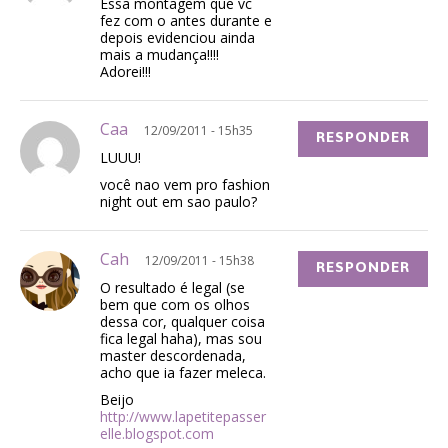
Essa montagem que vc
fez com o antes durante e
depois evidenciou ainda
mais a mudança!!!!
Adorei!!!
Caa
12/09/2011 - 15h35
RESPONDER
LUUU!
você nao vem pro fashion
night out em sao paulo?
Cah
12/09/2011 - 15h38
RESPONDER
O resultado é legal (se
bem que com os olhos
dessa cor, qualquer coisa
fica legal haha), mas sou
master descordenada,
acho que ia fazer meleca.
Beijo
http://www.lapetitepasser
elle.blogspot.com