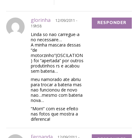
glorinha
12/09/2011 -
RESPONDER
19h58
Linda so nao carregue-a
no necessaire…
A minha mascara dessas
“de
motorzinho”(OSCILATION
) foi “apertada” por outros
produtinhos rs e acabou
sem bateria…
meu namorado ate abriu
para trocar a bateria mas
nao funcionou de novo
nao…mesmo com bateria
nova…
“Morri” com esse efeito
nas fotos que mostra a
diferenca!
Fernanda
12/09/2011 -