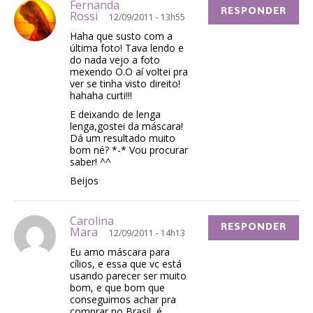
Fernanda
RESPONDER
Rossi
12/09/2011 - 13h55
Haha que susto com a
última foto! Tava lendo e
do nada vejo a foto
mexendo O.O aí voltei pra
ver se tinha visto direito!
hahaha curti!!!
E deixando de lenga
lenga,gostei da máscara!
Dá um resultado muito
bom né? *-* Vou procurar
saber! ^^
Beijos
Carolina
RESPONDER
Mara
12/09/2011 - 14h13
Eu amo máscara para
cílios, e essa que vc está
usando parecer ser muito
bom, e que bom que
conseguimos achar pra
comprar no Brasil, é