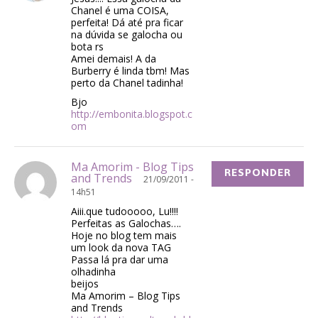
Chanel é uma COISA,
perfeita! Dá até pra ficar
na dúvida se galocha ou
bota rs
Amei demais! A da
Burberry é linda tbm! Mas
perto da Chanel tadinha!
Bjo
http://embonita.blogspot.c
om
Ma Amorim - Blog Tips
RESPONDER
and Trends
21/09/2011 -
14h51
Aiii.que tudooooo, Lu!!!!
Perfeitas as Galochas….
Hoje no blog tem mais
um look da nova TAG
Passa lá pra dar uma
olhadinha
beijos
Ma Amorim – Blog Tips
and Trends