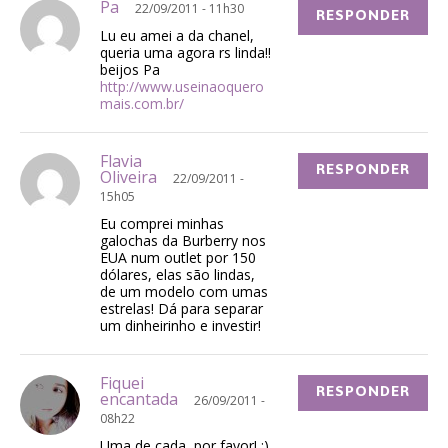
Pa
22/09/2011 - 11h30
RESPONDER
Lu eu amei a da chanel,
queria uma agora rs linda!!
beijos Pa
http://www.useinaoquero
mais.com.br/
Flavia
RESPONDER
Oliveira
22/09/2011 -
15h05
Eu comprei minhas
galochas da Burberry nos
EUA num outlet por 150
dólares, elas são lindas,
de um modelo com umas
estrelas! Dá para separar
um dinheirinho e investir!
Fiquei
RESPONDER
encantada
26/09/2011 -
08h22
Uma de cada, por favor! :)