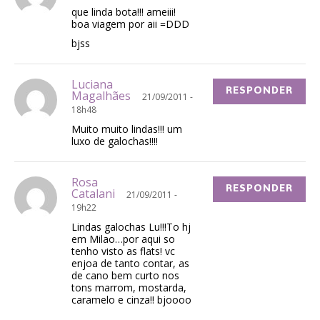
que linda bota!!! ameiii!
boa viagem por aii =DDD
bjss
Luciana
RESPONDER
Magalhães
21/09/2011 -
18h48
Muito muito lindas!!! um
luxo de galochas!!!!
Rosa
RESPONDER
Catalani
21/09/2011 -
19h22
Lindas galochas Lu!!!To hj
em Milao…por aqui so
tenho visto as flats! vc
enjoa de tanto contar, as
de cano bem curto nos
tons marrom, mostarda,
caramelo e cinza!! bjoooo