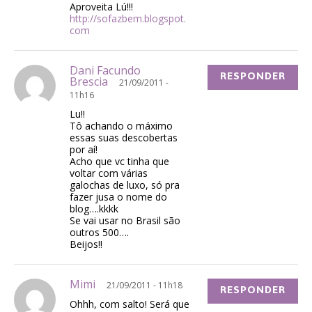
Aproveita Lú!!!
http://sofazbem.blogspot.
com
Dani Facundo
RESPONDER
Brescia
21/09/2011 -
11h16
Lu!!
Tô achando o máximo
essas suas descobertas
por aí!
Acho que vc tinha que
voltar com várias
galochas de luxo, só pra
fazer jusa o nome do
blog….kkkk
Se vai usar no Brasil são
outros 500….
Beijos!!
Mimi
21/09/2011 - 11h18
RESPONDER
Ohhh, com salto! Será que