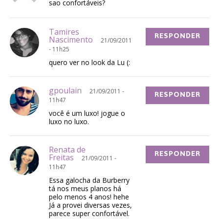
sao confortáveis?
Tamires
RESPONDER
Nascimento
21/09/2011
- 11h25
quero ver no look da Lu (:
gpoulain
21/09/2011 -
RESPONDER
11h47
você é um luxo! jogue o
luxo no luxo.
Renata de
RESPONDER
Freitas
21/09/2011 -
11h47
Essa galocha da Burberry
tá nos meus planos há
pelo menos 4 anos! hehe
Já a provei diversas vezes,
parece super confortável.