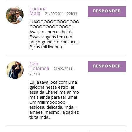
Luciana
RESPONDER
Maia
21/09/2011 - 22h33
LUXOOOOOOOOOOOOO
OOOOOOOOOOOOO….
Avalie os preços hein!!!!
Essas viagens tem um
preço grande: o cansaço!!
Bjcas mil lindona
Gabi
RESPONDER
Tolomeli
21/09/2011 -
23h14
Eu ja tava loca com uma
galocha nesse estilo, ai
essa da Chanel me animo
mais ainda para ter uma!
Um miiiiimoooooo…
estilosa, delicada, linda…
ameeei mesmo.. a xadrez
tb ta linda..