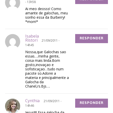
- 13h58
Ai meo deosss! Como
amante de galochas, meu
sonho essa da Burberry!
*morri*
Isabela
RESPONDER
Ristori
21/09/2011 -
14h45
Nossa,que Galochas sao
essas….minha gente,
coisa mais linda.Bom
gosto,inovaçao e
sofisticaçao…tudo num
pacote so.Adorei a
materia e principalmente a
Galocha da
Chanel,rs.Bjs….
Cynthia
21/09/2011 -
RESPONDER
14h46
Jesus!!!! Essa galocha da