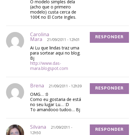
O modelo simples dela
(acho que o primeiro
modelo) custa cerca de
100€ no El Corte Ingles.
Carolina
RESPONDER
Mara
21/09/2011 - 12h01
Ai Lu que lindas traz uma
para sortear aqui no blog.
Bj
http://www.das-
mara.blogspot.com
Brena
21/09/2011 - 12h39
RESPONDER
OMG… :0
Como eu gostaria de está
no seu lugar Lu… :D
To amandooo tudoo… Bj
Silvana
21/09/2011 -
RESPONDER
12h50