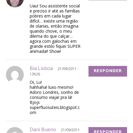
Uau! Sou assistente social
e preciso ir até as famílias
pobres em cada lugar
difícil… existe uma região
de olarias, então imagina
quando chove, o meu
dilema do que calçar…
agora com galochas em
grande estilo fiquei SUPER
animada!! Show!
Bia Lisboa
21/09/2011 -
RESPONDER
13h26
Oi, Lu!
hahhaha! luxo mesmo!
Adoro Londres, sonho de
consumo viajar pra lá!
Bjojs
superfluosuteis.blogspot.c
om
Dani Bueno
21/09/2011
RESPONDER