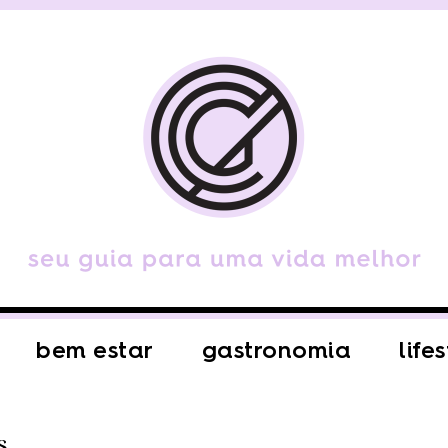
bem estar
gastronomia
life
s