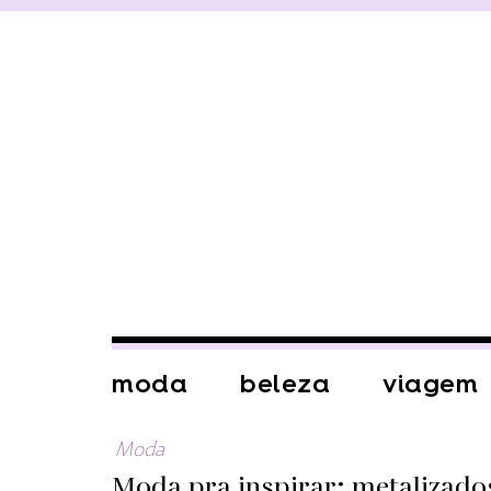
moda
beleza
viagem
Moda
Moda pra inspirar: metalizado