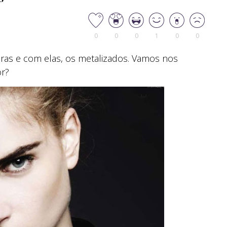
0
0
0
1
0
0
ras e com elas, os metalizados. Vamos nos
or?