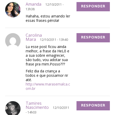
Amanda
12/10/2011 -
RESPONDER
13h38
Hahaha, estou amando ler
essas frases-pérola!
Carolina
RESPONDER
Mara
12/10/2011 - 13h40
Lu esse post ficou ainda
melhor, a frase da HeLô e
a sua sobre emagrecer,
são tudo, vou adotar sua
frase pra mim.Posso???
Feliz dia da criança a
todos e que possamor rir
até.
http://www.marasemalca.c
om.br
Tamires
RESPONDER
Nascimento
12/10/2011
- 14h03