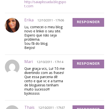
http://saiaplissada.blogspo
t.com
Erika
12/10/2011 - 17h06
RESPONDER
Lu, comecei o meu blog
novo e linkei o seu site.
Espero que não seja
problema.
Sou fã do blog.
Beijos!
Mari
12/10/2011 - 17h14
RESPONDER
Que graça vcs, Lu! Tô me
divertindo com as frases!
Que essa parceria dê
certo e que vc e a turma
de blogueiras tenham
muito sucesso!!!
bjoksssss
Thais
12/10/2011 - 17h37