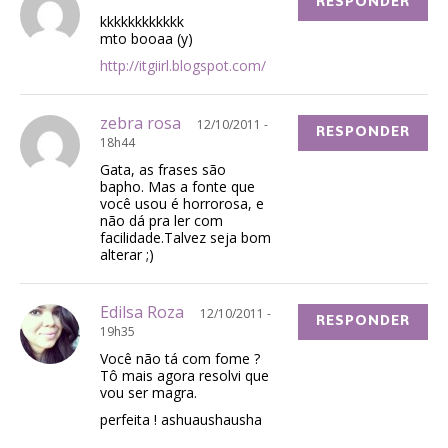
RESPONDER
kkkkkkkkkkkk
mto booaa (y)
http://itgiirl.blogspot.com/
zebra rosa
12/10/2011 -
RESPONDER
18h44
Gata, as frases são
bapho. Mas a fonte que
você usou é horrorosa, e
não dá pra ler com
facilidade.Talvez seja bom
alterar ;)
Edilsa Roza
12/10/2011 -
RESPONDER
19h35
Você não tá com fome ?
Tô mais agora resolvi que
vou ser magra.
perfeita ! ashuaushausha