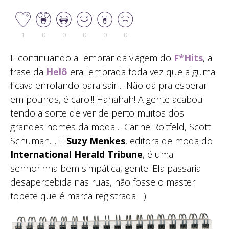
1
0
0
0
0
0
E continuando a lembrar da viagem do
F*Hits
, a
frase da
Helô
era lembrada toda vez que alguma
ficava enrolando para sair… Não dá pra esperar
em pounds, é caro!!! Hahahah! A gente acabou
tendo a sorte de ver de perto muitos dos
grandes nomes da moda… Carine Roitfeld, Scott
Schuman… E
Suzy Menkes
, editora de moda do
International Herald Tribune
, é uma
senhorinha bem simpática, gente! Ela passaria
desapercebida nas ruas, não fosse o master
topete que é marca registrada =)