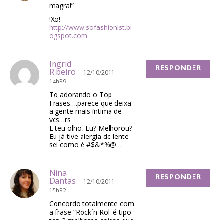
magra!”
!Xo!
http://www.sofashionist.bl
ogspot.com
Ingrid
RESPONDER
Ribeiro
12/10/2011 -
14h39
To adorando o Top
Frases….parece que deixa
a gente mais íntima de
vcs…rs
E teu olho, Lu? Melhorou?
Eu já tive alergia de lente
sei como é #$&*%@…
Nina
RESPONDER
Dantas
12/10/2011 -
15h32
Concordo totalmente com
a frase “Rock´n Roll é tipo