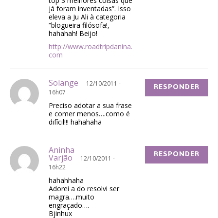
top 3 melhores coisas que
já foram inventadas”. Isso
eleva a Ju Ali à categoria
“blogueira filósofa!,
hahahah! Beijo!
http://www.roadtripdanina.
com
Solange
12/10/2011 -
RESPONDER
16h07
Preciso adotar a sua frase
e comer menos….como é
difícil!!! hahahaha
Aninha
RESPONDER
Varjão
12/10/2011 -
16h22
hahahhaha
Adorei a do resolvi ser
magra….muito
engraçado….
Bjinhux