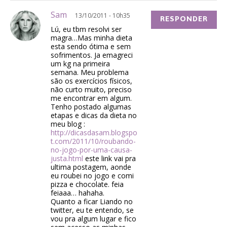
Sam
13/10/2011 - 10h35
RESPONDER
Lú, eu tbm resolvi ser
magra…Mas minha dieta
esta sendo ótima e sem
sofrimentos. Ja emagreci
um kg na primeira
semana. Meu problema
são os exercícios físicos,
não curto muito, preciso
me encontrar em algum.
Tenho postado algumas
etapas e dicas da dieta no
meu blog :
http://dicasdasam.blogspo
t.com/2011/10/roubando-
no-jogo-por-uma-causa-
justa.html
este link vai pra
ultima postagem, aonde
eu roubei no jogo e comi
pizza e chocolate. feia
feiaaa… hahaha.
Quanto a ficar Liando no
twitter, eu te entendo, se
vou pra algum lugar e fico