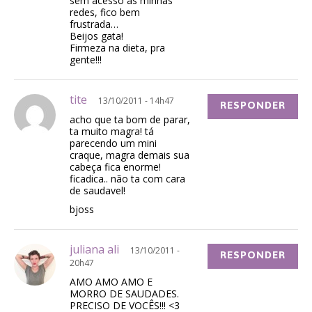
sem acesso as minhas
redes, fico bem
frustrada…
Beijos gata!
Firmeza na dieta, pra
gente!!!
tite
13/10/2011 - 14h47
RESPONDER
acho que ta bom de parar,
ta muito magra! tá
parecendo um mini
craque, magra demais sua
cabeça fica enorme!
ficadica.. não ta com cara
de saudavel!
bjoss
juliana ali
13/10/2011 -
RESPONDER
20h47
AMO AMO AMO E
MORRO DE SAUDADES.
PRECISO DE VOCÊS!!! <3