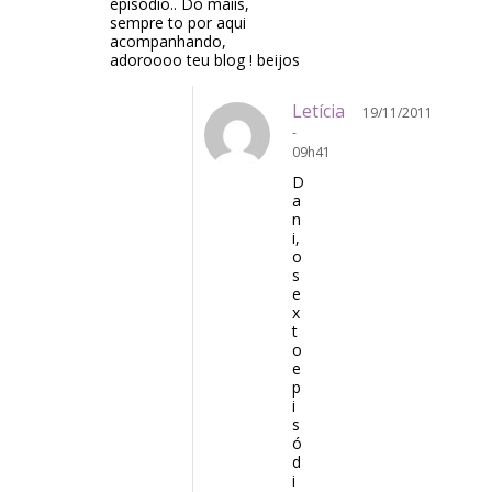
episódio.. Do maiis,
sempre to por aqui
acompanhando,
adoroooo teu blog ! beijos
Letícia
19/11/2011
-
09h41
D
a
n
i,
o
s
e
x
t
o
e
p
i
s
ó
d
i