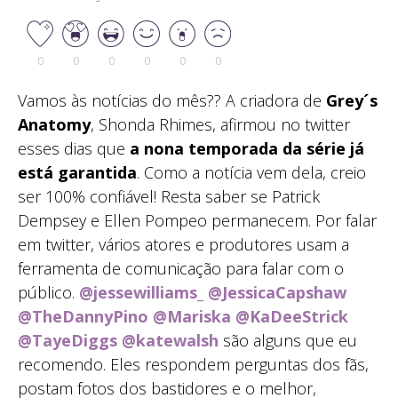
0
0
0
0
0
0
Vamos às notícias do mês?? A criadora de
Grey´s
Anatomy
, Shonda Rhimes, afirmou no twitter
esses dias que
a nona temporada da série já
está garantida
. Como a notícia vem dela, creio
ser 100% confiável! Resta saber se Patrick
Dempsey e Ellen Pompeo permanecem. Por falar
em twitter, vários atores e produtores usam a
ferramenta de comunicação para falar com o
público.
@jessewilliams_
@JessicaCapshaw
@TheDannyPino
@Mariska
@KaDeeStrick
@TayeDiggs
@katewalsh
são alguns que eu
recomendo. Eles respondem perguntas dos fãs,
postam fotos dos bastidores e o melhor,