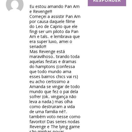
RESPONDER
Eu estou amando Pan Am
e Revenge!!!
Começei a assistir Pan Am
por causa daquele filme
do Leo de Caprio que ele
fingi ser um piloto da Pan
Am e tals.. e lembrava que
era super luxo, amei o
seriado!!!
Mas Revenge está
maravilhoso.. tirando toda
aquelas festas e dramas
do hamptons (confessa
que todo mundo ama
esses bairros chics vai rs)
eu acho certissimo a
Amanda se vingar de todo
mundo que fez o pai dela
sofrer (ok.. vingança não
leva a nada.) mas olha
como destruiram a vida
de uma familia né?..
também voto nesse como
favorito! Das series nodas
Revenge e The lying game
são minhas novas