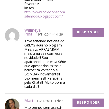
favoritas!
kisses
http://www.colecionadora
sdemoda.blogspot.com/
Willinéya
RESPONDER
Pina
19/11/2011 - 14h29
Tava faltando notícias de
GREY’S aqui no blog em….
Mais vcs ARRASARAM
mais uma vez com essa
novidade!!! Sou
apaixonada por essa Série
que apesar dos “altos e
baixos” tá voltando a
BOMBAR novamente!!!
Bjo meninas!!! Parabéns
pelo Chata!!! Muito bom a
cada dia!!
Mari
19/11/2011 - 17h58
RESPONDER
Mto tempo sem assistir