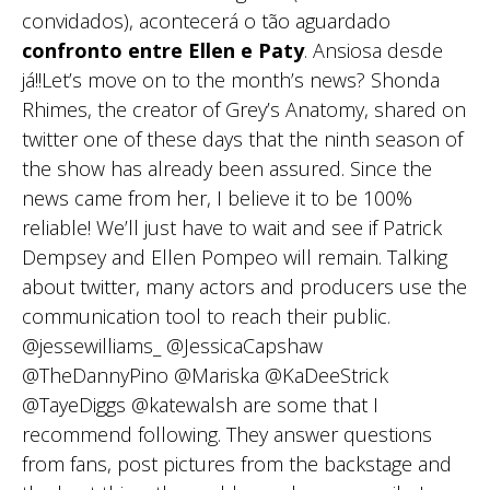
convidados), acontecerá o tão aguardado
confronto entre Ellen e Paty
. Ansiosa desde
já!!Let’s move on to the month’s news? Shonda
Rhimes, the creator of Grey’s Anatomy, shared on
twitter one of these days that the ninth season of
the show has already been assured. Since the
news came from her, I believe it to be 100%
reliable! We’ll just have to wait and see if Patrick
Dempsey and Ellen Pompeo will remain. Talking
about twitter, many actors and producers use the
communication tool to reach their public.
@jessewilliams_ @JessicaCapshaw
@TheDannyPino @Mariska @KaDeeStrick
@TayeDiggs @katewalsh are some that I
recommend following. They answer questions
from fans, post pictures from the backstage and