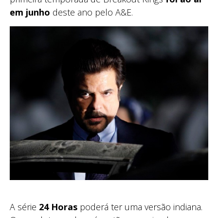
em junho
deste ano pelo A&E.
A série
24 Horas
poderá ter uma versão indiana.