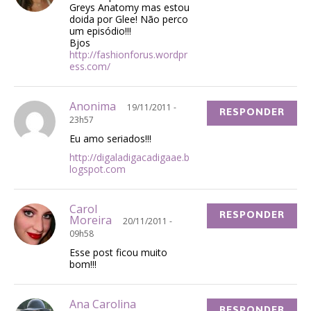
Greys Anatomy mas estou
doida por Glee! Não perco
um episódio!!!
Bjos
http://fashionforus.wordpr
ess.com/
Anonima
19/11/2011 -
RESPONDER
23h57
Eu amo seriados!!!
http://digaladigacadigaae.b
logspot.com
Carol
RESPONDER
Moreira
20/11/2011 -
09h58
Esse post ficou muito
bom!!!
Ana Carolina
RESPONDER