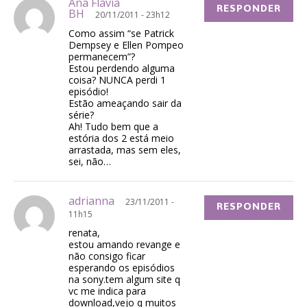
Ana Flávia
RESPONDER
BH
20/11/2011 - 23h12
Como assim “se Patrick
Dempsey e Ellen Pompeo
permanecem”?
Estou perdendo alguma
coisa? NUNCA perdi 1
episódio!
Estão ameaçando sair da
série?
Ah! Tudo bem que a
estória dos 2 está meio
arrastada, mas sem eles,
sei, não…
adrianna
23/11/2011 -
RESPONDER
11h15
renata,
estou amando revange e
não consigo ficar
esperando os episódios
na sony.tem algum site q
vc me indica para
download,vejo q muitos