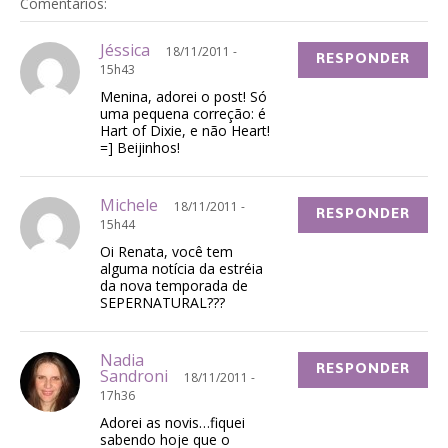
Comentários:
Jéssica
18/11/2011 -
RESPONDER
15h43
Menina, adorei o post! Só
uma pequena correção: é
Hart of Dixie, e não Heart!
=] Beijinhos!
Michele
18/11/2011 -
RESPONDER
15h44
Oi Renata, você tem
alguma notícia da estréia
da nova temporada de
SEPERNATURAL???
Nadia
RESPONDER
Sandroni
18/11/2011 -
17h36
Adorei as novis…fiquei
sabendo hoje que o