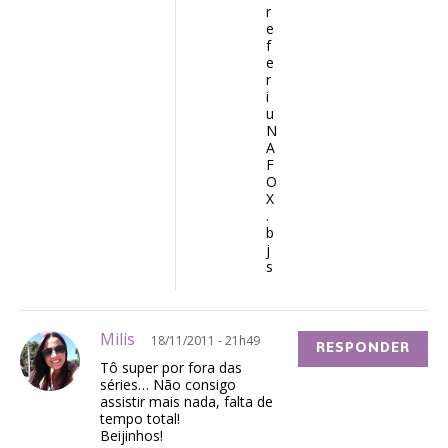
r
e
f
e
r
i
u
N
A
F
O
X
.
b
j
s
Milis
18/11/2011 - 21h49
RESPONDER
Tô super por fora das
séries… Não consigo
assistir mais nada, falta de
tempo total!
Beijinhos!