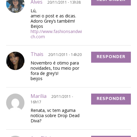
Alves
20/11/2011 - 13h38
Lú,
amei o post e as dicas.
Adoro Grey’s também!
Beijos
http://www.fashionsandwi
ch.com
Thais
20/11/2011 - 14h20
RESPONDER
Novembro é otimo para
novidades, tou meio por
fora de grey’s!
beijos
Marília
20/11/2011 -
RESPONDER
16h17
Renata, vc tem aguma
notícia sobre Drop Dead
Diva?