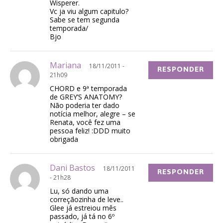
Wisperer.
Vc ja viu algum capitulo?
Sabe se tem segunda
temporada/
Bjo
Mariana
18/11/2011 -
RESPONDER
21h09
CHORD e 9ª temporada
de GREY’S ANATOMY?
Não poderia ter dado
notícia melhor, alegre – se
Renata, você fez uma
pessoa feliz! :DDD muito
obrigada
Dani Bastos
18/11/2011
RESPONDER
- 21h28
Lu, só dando uma
correçãozinha de leve..
Glee já estreiou mês
passado, já tá no 6º