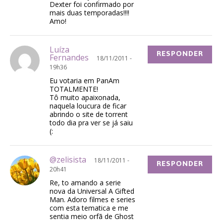
Dexter foi confirmado por
mais duas temporadas!!!!
Amo!
Luíza
RESPONDER
Fernandes
18/11/2011 -
19h36
Eu votaria em PanAm
TOTALMENTE!
Tô muito apaixonada,
naquela loucura de ficar
abrindo o site de torrent
todo dia pra ver se já saiu
(:
@zelisista
18/11/2011 -
RESPONDER
20h41
Re, to amando a serie
nova da Universal A Gifted
Man. Adoro filmes e series
com esta tematica e me
sentia meio orfã de Ghost