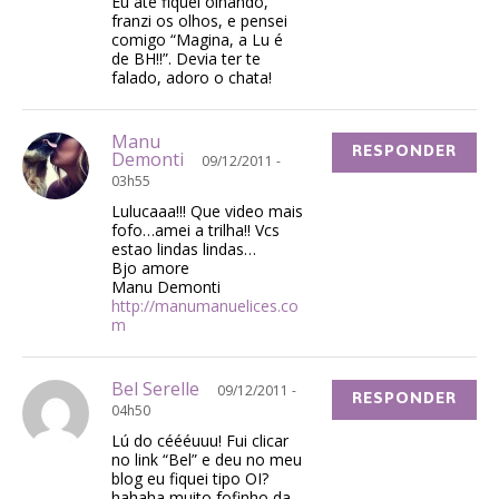
Eu até fiquei olhando,
franzi os olhos, e pensei
comigo “Magina, a Lu é
de BH!!”. Devia ter te
falado, adoro o chata!
Manu
RESPONDER
Demonti
09/12/2011 -
03h55
Lulucaaa!!! Que video mais
fofo…amei a trilha!! Vcs
estao lindas lindas…
Bjo amore
Manu Demonti
http://manumanuelices.co
m
Bel Serelle
09/12/2011 -
RESPONDER
04h50
Lú do céééuuu! Fui clicar
no link “Bel” e deu no meu
blog eu fiquei tipo OI?
hahaha muito fofinho da