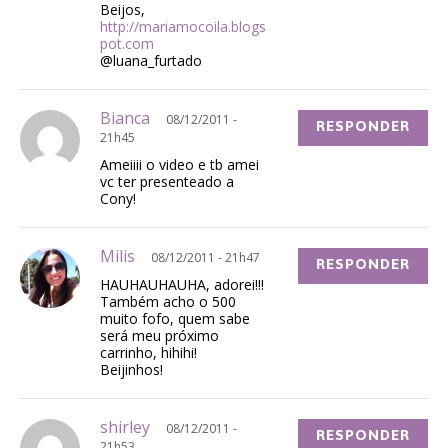
Beijos,
http://mariamocoila.blogs
pot.com
@luana_furtado
Bianca
08/12/2011 -
RESPONDER
21h45
Ameiiii o video e tb amei
vc ter presenteado a
Cony!
Milis
08/12/2011 - 21h47
RESPONDER
HAUHAUHAUHA, adorei!!!
Também acho o 500
muito fofo, quem sabe
será meu próximo
carrinho, hihihi!
Beijinhos!
shirley
08/12/2011 -
RESPONDER
21h53