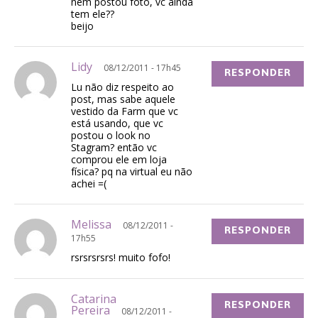
nem postou foto, vc ainda
tem ele??
beijo
Lidy
08/12/2011 - 17h45
RESPONDER
Lu não diz respeito ao
post, mas sabe aquele
vestido da Farm que vc
está usando, que vc
postou o look no
Stagram? então vc
comprou ele em loja
física? pq na virtual eu não
achei =(
Melissa
08/12/2011 -
RESPONDER
17h55
rsrsrsrsrs! muito fofo!
Catarina
RESPONDER
Pereira
08/12/2011 -