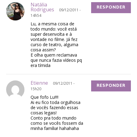
Natália
RESPONDER
Rodrigues
09/12/2011 -
14h54
Lu, a mesma coisa de
todo mundo: você está
super desenvolta e à
vontade no filme. Já fez
curso de teatro, alguma
coisa assim?
E olha quem reclamava
que nunca fazia vídeos pq
era tímida
Etienne
09/12/2011 -
RESPONDER
15h20
Que fofo Lu!!!!
Ai eu fico toda orgulhosa
de vocês fazendo essas
coisas legais!
Conto pra todo mundo
como se vocês fossem da
minha família! hahahaha