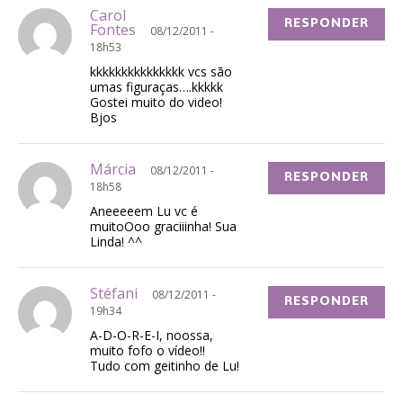
Carol
RESPONDER
Fontes
08/12/2011 -
18h53
kkkkkkkkkkkkkkk vcs são
umas figuraças….kkkkk
Gostei muito do video!
Bjos
Márcia
08/12/2011 -
RESPONDER
18h58
Aneeeeem Lu vc é
muitoOoo graciiinha! Sua
Linda! ^^
Stéfani
08/12/2011 -
RESPONDER
19h34
A-D-O-R-E-I, noossa,
muito fofo o vídeo!!
Tudo com geitinho de Lu!