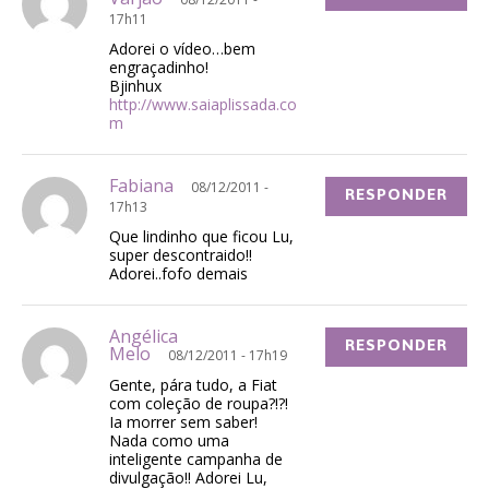
17h11
Adorei o vídeo…bem
engraçadinho!
Bjinhux
http://www.saiaplissada.co
m
Fabiana
08/12/2011 -
RESPONDER
17h13
Que lindinho que ficou Lu,
super descontraido!!
Adorei..fofo demais
Angélica
RESPONDER
Melo
08/12/2011 - 17h19
Gente, pára tudo, a Fiat
com coleção de roupa?!?!
Ia morrer sem saber!
Nada como uma
inteligente campanha de
divulgação!! Adorei Lu,