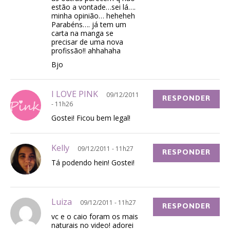
estão a vontade…sei lá….
minha opinião… heheheh
Parabéns…. já tem um
carta na manga se
precisar de uma nova
profissão!! ahhahaha
Bjo
I LOVE PINK
09/12/2011
RESPONDER
- 11h26
Gostei! Ficou bem legal!
Kelly
09/12/2011 - 11h27
RESPONDER
Tá podendo hein! Gostei!
Luiza
09/12/2011 - 11h27
RESPONDER
vc e o caio foram os mais
naturais no video! adorei