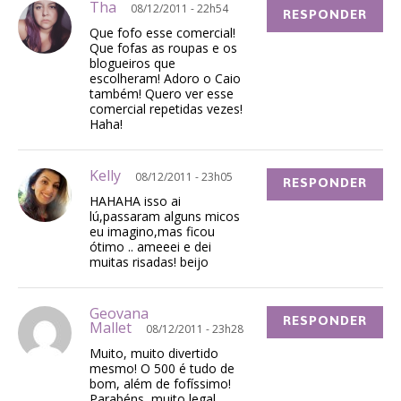
Tha
08/12/2011 - 22h54
RESPONDER
Que fofo esse comercial!
Que fofas as roupas e os
blogueiros que
escolheram! Adoro o Caio
também! Quero ver esse
comercial repetidas vezes!
Haha!
Kelly
08/12/2011 - 23h05
RESPONDER
HAHAHA isso ai
lú,passaram alguns micos
eu imagino,mas ficou
ótimo .. ameeei e dei
muitas risadas! beijo
Geovana
RESPONDER
Mallet
08/12/2011 - 23h28
Muito, muito divertido
mesmo! O 500 é tudo de
bom, além de fofíssimo!
Parabéns, muito legal