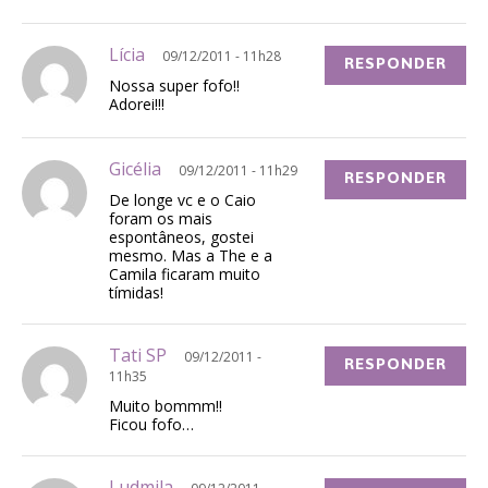
Lícia
09/12/2011 - 11h28
RESPONDER
Nossa super fofo!!
Adorei!!!
Gicélia
09/12/2011 - 11h29
RESPONDER
De longe vc e o Caio
foram os mais
espontâneos, gostei
mesmo. Mas a The e a
Camila ficaram muito
tímidas!
Tati SP
09/12/2011 -
RESPONDER
11h35
Muito bommm!!
Ficou fofo…
Ludmila