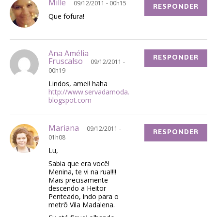
Mille
09/12/2011 - 00h15
RESPONDER
Que fofura!
Ana Amélia
RESPONDER
Fruscalso
09/12/2011 -
00h19
Lindos, amei! haha
http://www.servadamoda.
blogspot.com
Mariana
09/12/2011 -
RESPONDER
01h08
Lu,
Sabia que era você!
Menina, te vi na rua!!!!
Mais precisamente
descendo a Heitor
Penteado, indo para o
metrô Vila Madalena.