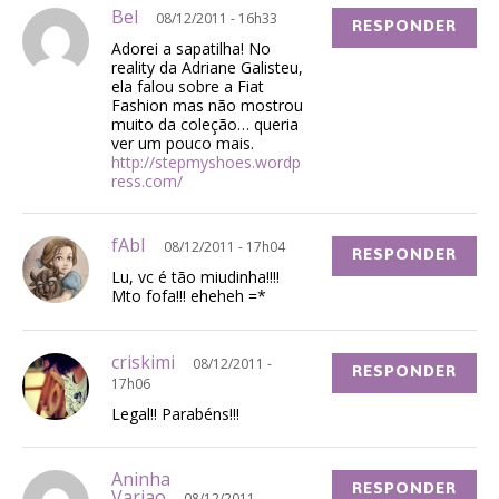
Bel
08/12/2011 - 16h33
RESPONDER
Adorei a sapatilha! No
reality da Adriane Galisteu,
ela falou sobre a Fiat
Fashion mas não mostrou
muito da coleção… queria
ver um pouco mais.
http://stepmyshoes.wordp
ress.com/
fAbI
08/12/2011 - 17h04
RESPONDER
Lu, vc é tão miudinha!!!!
Mto fofa!!! eheheh =*
criskimi
08/12/2011 -
RESPONDER
17h06
Legal!! Parabéns!!!
Aninha
RESPONDER
Varjao
08/12/2011 -