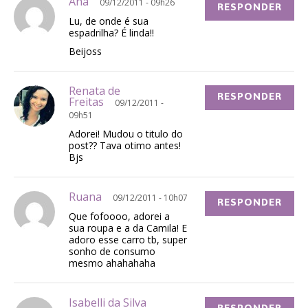
Ana
09/12/2011 - 09h26
RESPONDER
Lu, de onde é sua
espadrilha? É linda!!
Beijoss
Renata de
RESPONDER
Freitas
09/12/2011 -
09h51
Adorei! Mudou o titulo do
post?? Tava otimo antes!
Bjs
Ruana
09/12/2011 - 10h07
RESPONDER
Que fofoooo, adorei a
sua roupa e a da Camila! E
adoro esse carro tb, super
sonho de consumo
mesmo ahahahaha
Isabelli da Silva