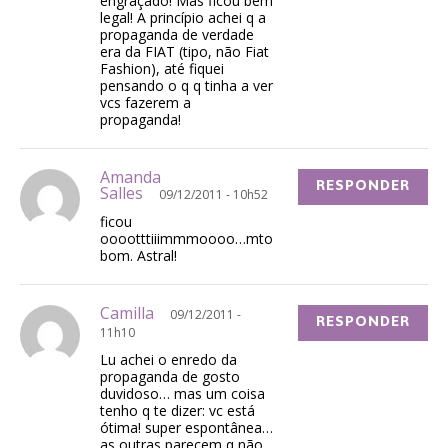
engraçado! Mas ficou bem
legal! A princípio achei q a
propaganda de verdade
era da FIAT (tipo, não Fiat
Fashion), até fiquei
pensando o q q tinha a ver
vcs fazerem a
propaganda!
Amanda
RESPONDER
Salles
09/12/2011 - 10h52
ficou
ooootttiiimmmoooo…mto
bom. Astral!
Camilla
09/12/2011 -
RESPONDER
11h10
Lu achei o enredo da
propaganda de gosto
duvidoso… mas um coisa
tenho q te dizer: vc está
ótima! super espontânea…
as outras parecem q não