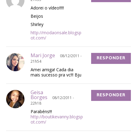
Adorei o vídeo!!!!!
Beijos
Shirley
http://modaonsale.blogsp
ot.com/
Mari Jorge
08/12/2011 -
RESPONDER
21h54
Amei amiga! Cada dia
mais sucesso pra vc!!! Bju
Geisa
RESPONDER
Borges
08/12/2011 -
22h18
Parabéns!!!
http://boutikevanny.blogsp
ot.com/