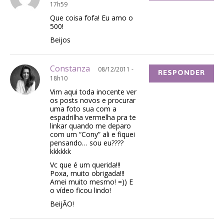
17h59
Que coisa fofa! Eu amo o
500!
Beijos
Constanza
08/12/2011 -
RESPONDER
18h10
Vim aqui toda inocente ver
os posts novos e procurar
uma foto sua com a
espadrilha vermelha pra te
linkar quando me deparo
com um “Cony” ali e fiquei
pensando… sou eu????
kkkkkk
Vc que é um querida!!!
Poxa, muito obrigada!!!
Amei muito mesmo! =)) E
o vídeo ficou lindo!
BeijÃO!