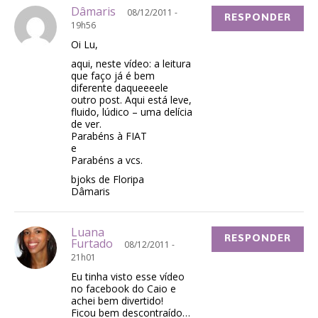
Dâmaris
08/12/2011 -
RESPONDER
19h56
Oi Lu,
aqui, neste vídeo: a leitura
que faço já é bem
diferente daqueeeele
outro post. Aqui está leve,
fluido, lúdico – uma delícia
de ver.
Parabéns à FIAT
e
Parabéns a vcs.
bjoks de Floripa
Dâmaris
Luana
RESPONDER
Furtado
08/12/2011 -
21h01
Eu tinha visto esse vídeo
no facebook do Caio e
achei bem divertido!
Ficou bem descontraído…