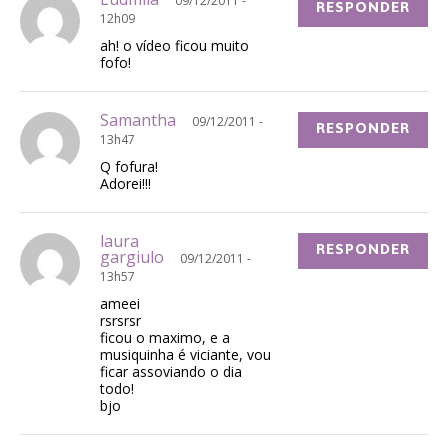
09/12/2011 -
RESPONDER
12h09
ah! o vídeo ficou muito
fofo!
Samantha
09/12/2011 -
RESPONDER
13h47
Q fofura!
Adorei!!!
laura
RESPONDER
gargiulo
09/12/2011 -
13h57
ameei
rsrsrsr
ficou o maximo, e a
musiquinha é viciante, vou
ficar assoviando o dia
todo!
bjo