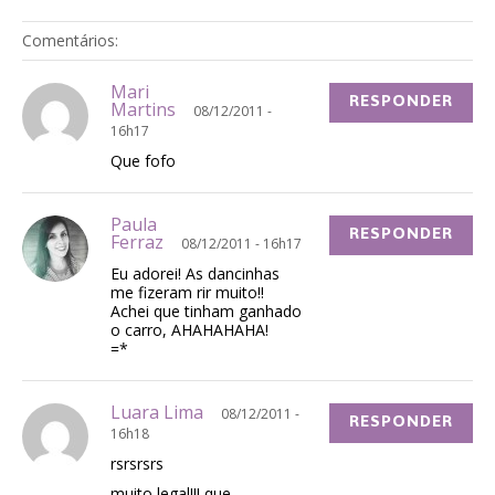
Comentários:
Mari
RESPONDER
Martins
08/12/2011 -
16h17
Que fofo
Paula
RESPONDER
Ferraz
08/12/2011 - 16h17
Eu adorei! As dancinhas
me fizeram rir muito!!
Achei que tinham ganhado
o carro, AHAHAHAHA!
=*
Luara Lima
08/12/2011 -
RESPONDER
16h18
rsrsrsrs
muito legal!!! que