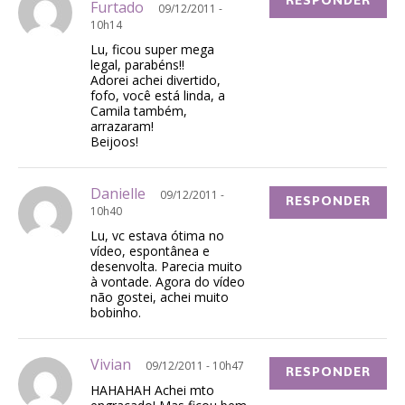
RESPONDER
Furtado
09/12/2011 -
10h14
Lu, ficou super mega
legal, parabéns!!
Adorei achei divertido,
fofo, você está linda, a
Camila também,
arrazaram!
Beijoos!
Danielle
09/12/2011 -
RESPONDER
10h40
Lu, vc estava ótima no
vídeo, espontânea e
desenvolta. Parecia muito
à vontade. Agora do vídeo
não gostei, achei muito
bobinho.
Vivian
09/12/2011 - 10h47
RESPONDER
HAHAHAH Achei mto