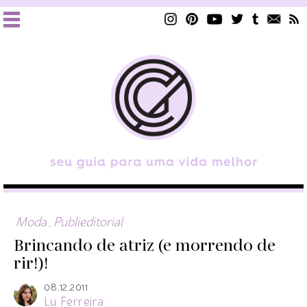
Moda
,
Publieditorial
Brincando de atriz (e morrendo de
rir!)!
08.12.2011
Lu Ferreira