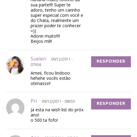
sua parte!!!! Super te
adoro, tenho um carinho
super especial com você e
do Chata, realmente um
prazer poder te conhecer
=))
Adorei muito!!!!
Beijos mil!!
Suelen
09/12/2011 -
RESPONDER
07h56
Ameii, ficou lindooo
hehehe vocês estão
otimasss!!
Pri
09/12/2011 - 08h55
RESPONDER
Ja esta na wish list do próx
ano!
o 500 ta fofo!