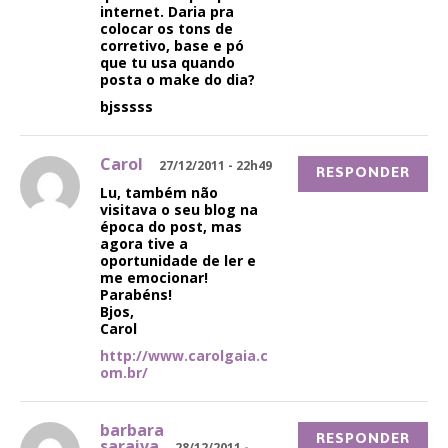
internet. Daria pra
colocar os tons de
corretivo, base e pó
que tu usa quando
posta o make do dia?
bjsssss
Carol
27/12/2011 - 22h49
RESPONDER
Lu, também não
visitava o seu blog na
época do post, mas
agora tive a
oportunidade de ler e
me emocionar!
Parabéns!
Bjos,
Carol
http://www.carolgaia.c
om.br/
barbara
RESPONDER
saraiva
28/12/2011 -