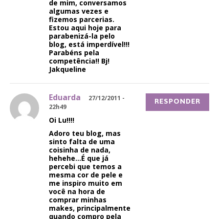
de mim, conversamos
algumas vezes e
fizemos parcerias.
Estou aqui hoje para
parabenizá-la pelo
blog, está imperdível!!!
Parabéns pela
competência!! Bj!
Jakqueline
Eduarda
27/12/2011 -
RESPONDER
22h49
Oi Lu!!!!
Adoro teu blog, mas
sinto falta de uma
coisinha de nada,
hehehe…É que já
percebi que temos a
mesma cor de pele e
me inspiro muito em
você na hora de
comprar minhas
makes, principalmente
quando compro pela