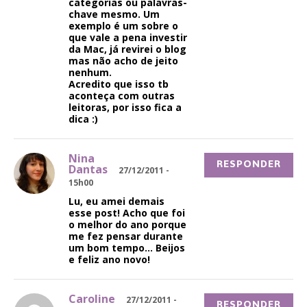
categorias ou palavras-
chave mesmo. Um
exemplo é um sobre o
que vale a pena investir
da Mac, já revirei o blog
mas não acho de jeito
nenhum.
Acredito que isso tb
aconteça com outras
leitoras, por isso fica a
dica :)
Nina
RESPONDER
Dantas
27/12/2011 -
15h00
Lu, eu amei demais
esse post! Acho que foi
o melhor do ano porque
me fez pensar durante
um bom tempo… Beijos
e feliz ano novo!
Caroline
27/12/2011 -
RESPONDER