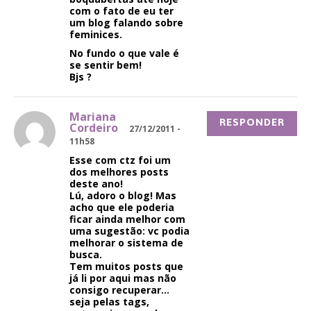
com o fato de eu ter
um blog falando sobre
feminices.
No fundo o que vale é
se sentir bem!
Bjs ?
Mariana
RESPONDER
Cordeiro
27/12/2011 -
11h58
Esse com ctz foi um
dos melhores posts
deste ano!
Lú, adoro o blog! Mas
acho que ele poderia
ficar ainda melhor com
uma sugestão: vc podia
melhorar o sistema de
busca.
Tem muitos posts que
já li por aqui mas não
consigo recuperar…
seja pelas tags,