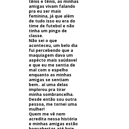
tênis e tênis, as minhas
amigas vivam falando
pra eu ser mais
feminina, já que além
de tudo isso eu era do
time de futebol e não
tinha um pingo de
classe.
Não sei o que
aconteceu, um belo dia
fui percebendo que a
maquiagem dava um
aspécto mais saúdavel
e que eu me sentia de
mal com o espelho
enquanto as minhas
amigas se sentiam
bem.. aí uma delas
implorou pra tirar
minha sombrancelha.
Desde então sou outra
pessoa, me tornei uma
mulher!
Quem me vê nem
acredita nessa história
e minhas amigas estão
boquabertas até hoje