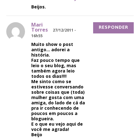
Beijos.
Mari
RESPONDER
Torres
27/12/2011 -
16h55
Muito show o post
antigo… adorei a
história.
Faz pouco tempo que
leio o seu blog, mas
também agora leio
todos os dias!!!!
Me sinto como se
estivesse conversando
sobre coisas que (toda)
mulher gosta com uma
amiga, do lado de cá da
pra ir conhecendo de
poucos em poucos a
blogueira.
E o que eu vejo aqui de
você me agrada!
Beijo