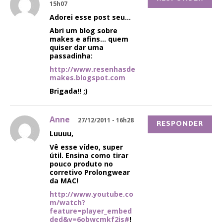
15h07
Adorei esse post seu…
Abri um blog sobre
makes e afins… quem
quiser dar uma
passadinha:
http://www.resenhasde
makes.blogspot.com
Brigada!! ;)
Anne
27/12/2011 - 16h28
RESPONDER
Luuuu,
Vê esse vídeo, super
útil. Ensina como tirar
pouco produto no
corretivo Prolongwear
da MAC!
http://www.youtube.co
m/watch?
feature=player_embed
ded&v=6obwcmkf2js#
!