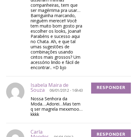
companheiras, tem que
ser magérrima pra usar…
Barriguinha marcando,
ninguém merece!! Você
tem muito bom gosto pra
escolher os looks, Joana!!
Parabéns e sucesso aqui
no Chata. Ah, e que tal
umas sugestões de
combinações usando
cintos mais grossos? Um
acessório lindo e fácil de
encontrar.. =D bjo
Isabela Maira de
RESPONDER
Souza
06/01/2012 - 16h43
Nossa Senhora da
Moda….Adorei…Mas tem
q ser magrela mexxmoo…
kkkk
Carla
RESPONDER
Mendes