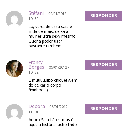
Stéfani
06/01/2012 -
RESPONDER
10h52
Lu, verdade essa saia é
linda de mais, deixa a
mulher ultra sexy mesmo.
Queria poder usar
bastante também!
Francy
RESPONDER
Borges
06/01/2012 -
10h58
É muuuuuiito chique! Além
de deixar o corpo
fininhoo! :)
Débora
06/01/2012 -
RESPONDER
11h01
Adoro Saia Lápis, mas é
aquela história: acho lindo