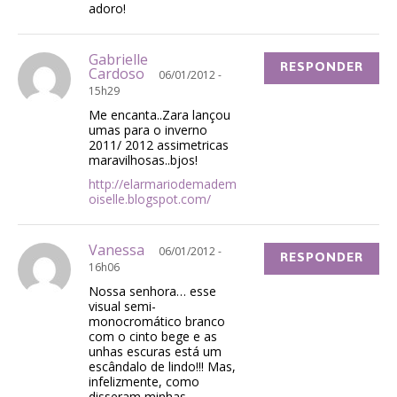
adoro!
Gabrielle
RESPONDER
Cardoso
06/01/2012 -
15h29
Me encanta..Zara lançou
umas para o inverno
2011/ 2012 assimetricas
maravilhosas..bjos!
http://elarmariodemadem
oiselle.blogspot.com/
Vanessa
06/01/2012 -
RESPONDER
16h06
Nossa senhora… esse
visual semi-
monocromático branco
com o cinto bege e as
unhas escuras está um
escândalo de lindo!!! Mas,
infelizmente, como
disseram minhas