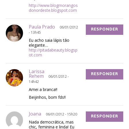
http://www.blogmorangos
donordeste.blogspot.com
Paula Prado
06/01/2012
RESPONDER
- 13h45
Eu acho saia lápis tão
elegante…
http://pitadabeauty.blogsp
ot.com
Larissa
RESPONDER
Rehem
06/01/2012 -
14h42
Amei a branca!!
Beijinhos, bom fds!!
Joana
06/01/2012 - 15h20
RESPONDER
Nada democrática, mas
chic, feminina e linda! Eu