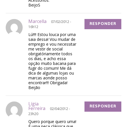
Acessórios.
BeijoS
Marcella
07/02/2012 -
RESPONDER
16h12
Lú!!!! Estou louca por uma
saia dessa! Vou mudar de
emprego e vou necessitar
me vestir de social
obrigatóriamente todos
os dias, e acho essa
opção muito bacana para
fugir do comum! Me dá
dica de algumas lojas ou
marcas aonde posso
encontrar!!! Obrigada!
Beijão
Lígia
RESPONDER
Ferreira
02/04/2012 -
23h20
Quero porque quero uma!
É uma peça clássica que