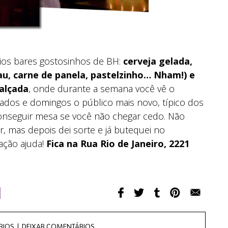
ios bares gostosinhos de BH:
cerveja gelada,
au, carne de panela, pastelzinho… Nham!) e
alçada
, onde durante a semana você vê o
ados e domingos o público mais novo, típico dos
l conseguir mesa se você não chegar cedo. Não
r, mas depois dei sorte e já butequei no
ação ajuda!
Fica na Rua Rio de Janeiro, 2221
RIOS |
DEIXAR COMENTÁRIOS