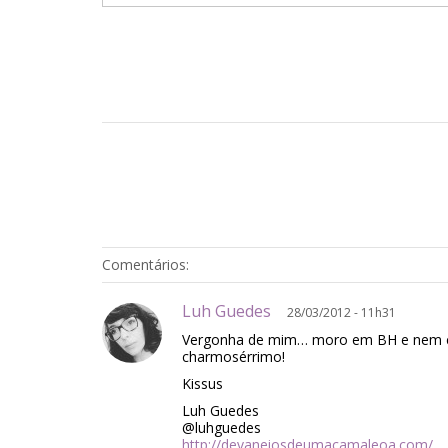
Comentários:
Luh Guedes
28/03/2012 - 11h31
Vergonha de mim… moro em BH e nem co
charmosérrimo!
Kissus
Luh Guedes
@luhguedes
http://devaneiosdeumacamaleoa.com/