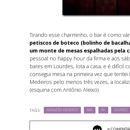
Tirando esse charminho, o bar é como vár
petiscos de boteco (bolinho de bacalh
um monte de mesas espalhadas pela c
pessoal no happy hour da firma e aos sáb
bares em Lourdes, lota a casa, e é difíci
consegui mesa na primeira vez que tentei i
Medeiros pelo menos três vezes, a localiz
(esquina com Antônio Aleixo).
TAGS:
ARMAZÉM MEDEIROS
BAR
BH
LOURDES
9 COMENTÁ