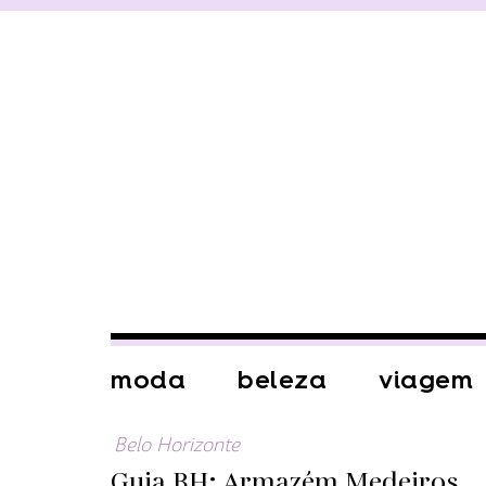
moda
beleza
viagem
Belo Horizonte
Guia BH: Armazém Medeiros