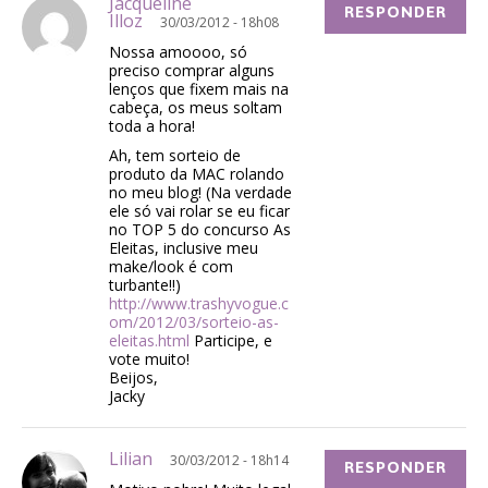
Jacqueline
RESPONDER
Illoz
30/03/2012 - 18h08
Nossa amoooo, só
preciso comprar alguns
lenços que fixem mais na
cabeça, os meus soltam
toda a hora!
Ah, tem sorteio de
produto da MAC rolando
no meu blog! (Na verdade
ele só vai rolar se eu ficar
no TOP 5 do concurso As
Eleitas, inclusive meu
make/look é com
turbante!!)
http://www.trashyvogue.c
om/2012/03/sorteio-as-
eleitas.html
Participe, e
vote muito!
Beijos,
Jacky
Lilian
30/03/2012 - 18h14
RESPONDER