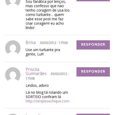
Sou fanática por lenços,
mas confesso que nao
tenho coragem de usa-los
como turbante… quem
sabe esse post me faz
criar coragem! eu acho
lindo!
Brisa
30/03/2012 - 17h00
RESPONDER
Use um turbante pra
gente, Lu!!!
Priscila
RESPONDER
Guimarães
30/03/2012 -
17h08
Lindos, adoro
Lá no blog tá rolando um
SORTEIO confiram lá
http://simplesechique.com