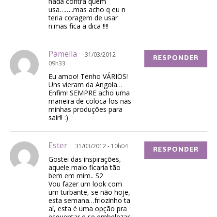
nada contra quem
usa……..mas acho q eu n
teria coragem de usar
n.mas fica a dica !!!!
Pamella
31/03/2012 -
RESPONDER
09h33
Eu amoo! Tenho VÁRIOS!
Uns vieram da Angola…
Enfim! SEMPRE acho uma
maneira de coloca-los nas
minhas produções para
sair!! :)
Ester
31/03/2012 - 10h04
RESPONDER
Gostei das inspirações,
aquele maio ficaria tão
bem em mim.. S2
Vou fazer um look com
um turbante, se não hoje,
esta semana…friozinho ta
aí, esta é uma opção pra
esquentar e se embelezar,