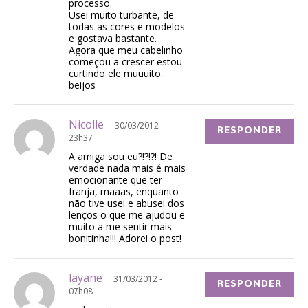
processo.
Usei muito turbante, de
todas as cores e modelos
e gostava bastante.
Agora que meu cabelinho
começou a crescer estou
curtindo ele muuuito.
beijos
Nicolle
30/03/2012 -
RESPONDER
23h37
A amiga sou eu?!?!?! De
verdade nada mais é mais
emocionante que ter
franja, maaas, enquanto
não tive usei e abusei dos
lenços o que me ajudou e
muito a me sentir mais
bonitinha!!! Adorei o post!
layane
31/03/2012 -
RESPONDER
07h08