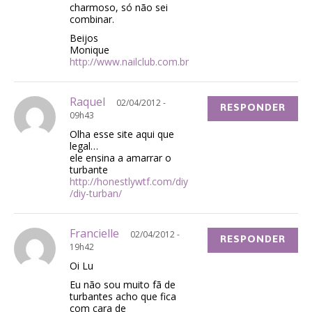
charmoso, só não sei
combinar.
Beijos
Monique
http://www.nailclub.com.br
Raquel
02/04/2012 -
RESPONDER
09h43
Olha esse site aqui que
legal…
ele ensina a amarrar o
turbante
http://honestlywtf.com/diy
/diy-turban/
Francielle
02/04/2012 -
RESPONDER
19h42
Oi Lu
Eu não sou muito fã de
turbantes acho que fica
com cara de