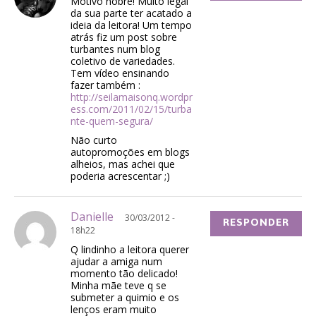
Motivo nobre! Muito legal
da sua parte ter acatado a
ideia da leitora! Um tempo
atrás fiz um post sobre
turbantes num blog
coletivo de variedades.
Tem vídeo ensinando
fazer também :
http://seilamaisonq.wordpr
ess.com/2011/02/15/turba
nte-quem-segura/
Não curto
autopromoções em blogs
alheios, mas achei que
poderia acrescentar ;)
Danielle
30/03/2012 -
RESPONDER
18h22
Q lindinho a leitora querer
ajudar a amiga num
momento tão delicado!
Minha mãe teve q se
submeter a quimio e os
lenços eram muito