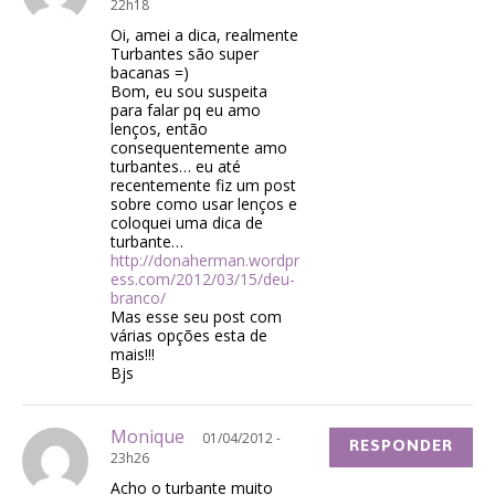
22h18
Oi, amei a dica, realmente
Turbantes são super
bacanas =)
Bom, eu sou suspeita
para falar pq eu amo
lenços, então
consequentemente amo
turbantes… eu até
recentemente fiz um post
sobre como usar lenços e
coloquei uma dica de
turbante…
http://donaherman.wordpr
ess.com/2012/03/15/deu-
branco/
Mas esse seu post com
várias opções esta de
mais!!!
Bjs
Monique
01/04/2012 -
RESPONDER
23h26
Acho o turbante muito