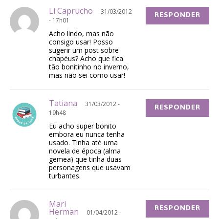
Lí Caprucho
31/03/2012
RESPONDER
- 17h01
Acho lindo, mas não
consigo usar! Posso
sugerir um post sobre
chapéus? Acho que fica
tão bonitinho no inverno,
mas não sei como usar!
Tatiana
31/03/2012 -
RESPONDER
19h48
Eu acho super bonito
embora eu nunca tenha
usado. Tinha até uma
novela de época (alma
gemea) que tinha duas
personagens que usavam
turbantes.
Mari
RESPONDER
Herman
01/04/2012 -