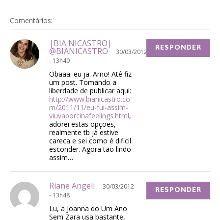
Comentários:
|BIA NICASTRO|
RESPONDER
@BIANICASTRO
30/03/2012
- 13h40
Obaaa. eu ja. Amo! Até fiz
um post. Tomando a
liberdade de publicar aqui:
http://www.bianicastro.co
m/2011/11/eu-fui-assim-
viuvaporcinafeelings.html
,
adorei estas opções,
realmente tb já estive
careca e sei como é dificil
esconder. Agora tão lindo
assim…
Riane Angeli
30/03/2012
RESPONDER
- 13h48
Lu, a Joanna do Um Ano
Sem Zara usa bastante,