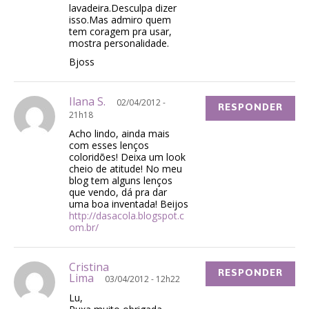
lavadeira.Desculpa dizer
isso.Mas admiro quem
tem coragem pra usar,
mostra personalidade.
Bjoss
Ilana S.
02/04/2012 -
RESPONDER
21h18
Acho lindo, ainda mais
com esses lenços
coloridões! Deixa um look
cheio de atitude! No meu
blog tem alguns lenços
que vendo, dá pra dar
uma boa inventada! Beijos
http://dasacola.blogspot.c
om.br/
Cristina
RESPONDER
Lima
03/04/2012 - 12h22
Lu,