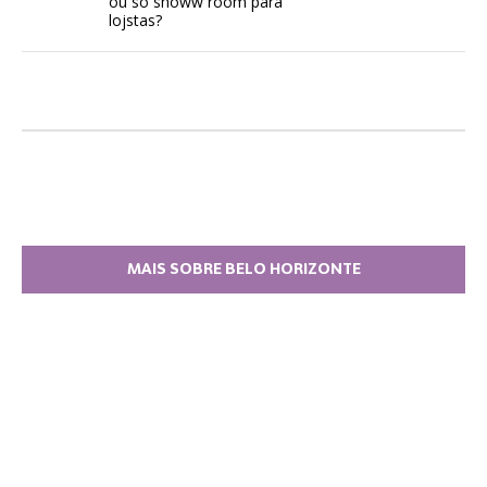
ou só showw room para
lojstas?
MAIS SOBRE BELO HORIZONTE