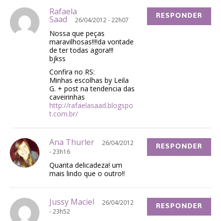
Rafaela
RESPONDER
Saad
26/04/2012 - 22h07
Nossa que peças
maravilhosas!!!!da vontade
de ter todas agora!!!
bjkss
Confira no RS:
Minhas escolhas by Leila
G. + post na tendencia das
caveirinhas
http://rafaelasaad.blogspo
t.com.br/
Ana Thurler
26/04/2012
RESPONDER
- 23h16
Quanta delicadeza! um
mais lindo que o outro!!
Jussy Maciel
26/04/2012
RESPONDER
- 23h52