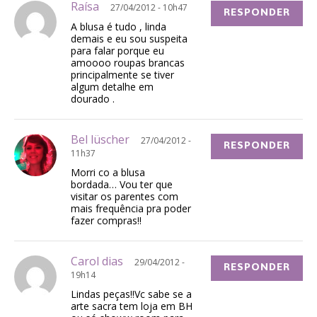
Raísa
27/04/2012 - 10h47
RESPONDER
A blusa é tudo , linda
demais e eu sou suspeita
para falar porque eu
amoooo roupas brancas
principalmente se tiver
algum detalhe em
dourado .
Bel lüscher
27/04/2012 -
RESPONDER
11h37
Morri co a blusa
bordada… Vou ter que
visitar os parentes com
mais frequência pra poder
fazer compras!!
Carol dias
29/04/2012 -
RESPONDER
19h14
Lindas peças!!Vc sabe se a
arte sacra tem loja em BH