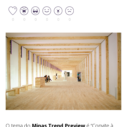
0
0
0
0
0
0
O tema do
Minas Trend Preview
é “Convite à