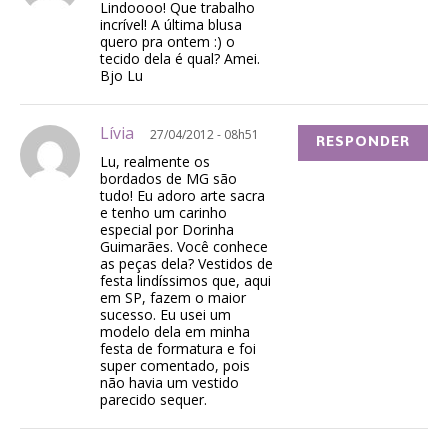
Lindoooo! Que trabalho
incrível! A última blusa
quero pra ontem :) o
tecido dela é qual? Amei.
Bjo Lu
Lívia
27/04/2012 - 08h51
RESPONDER
Lu, realmente os
bordados de MG são
tudo! Eu adoro arte sacra
e tenho um carinho
especial por Dorinha
Guimarães. Você conhece
as peças dela? Vestidos de
festa lindíssimos que, aqui
em SP, fazem o maior
sucesso. Eu usei um
modelo dela em minha
festa de formatura e foi
super comentado, pois
não havia um vestido
parecido sequer.