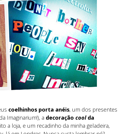
meus
coelhinhos porta anéis
, um dos presentes
 da Imaginarium!), a
decoração
cool
da
ito a loja, e um recadinho da minha geladeira,
ty, lá em Londres. Nunca custa lembrar né?