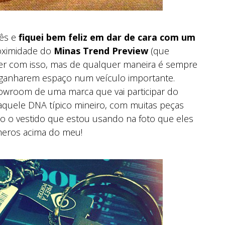
mês e
fiquei bem feliz em dar de cara com um
roximidade do
Minas Trend Preview
(que
ver com isso, mas de qualquer maneira é sempre
 ganharem espaço num veículo importante.
howroom de uma marca que vai participar do
aquele DNA típico mineiro, com muitas peças
o o vestido que estou usando na foto que eles
úmeros acima do meu!