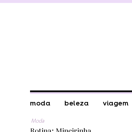
moda
beleza
viagem
Moda
Rotina: Mineirinha