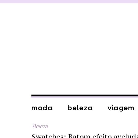
moda
beleza
viagem
Beleza
Swatches: Batom efeito avelu