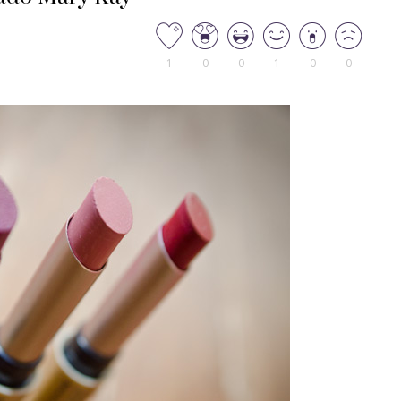
1
0
0
1
0
0