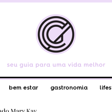
bem estar
gastronomia
life
dado Mary Kay