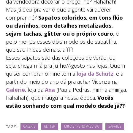
da vendedora decorar o preço, né? Hahahah!
Mas já deu pra ver o que a gente vai querer
comprar né?
Sapatos coloridos, em tons flúo
ou clarinhos, com detalhes metalizados,
sejam tachas, glitter ou o próprio couro
, e
pelo menos esses dois modelos de sapatilha,
que são lindas demais, affff!
Esses sapatos são das coleções de verão, ou
seja, chegam lá pra Julho/Agosto nas lojas. Quem
quiser comprar online tem a
loja da Schutz
, e a
partir do meio do ano dá pra achar Vicenza na
Galerie
, loja da
Ana
(Paula Pedras, minha amiiiiiga,
hahahah), que inaugura nessa época.
Vocês
estão sonhando com qual modelo desde já??
TAGS:
GALERIE
GLITTER
MINAS TREND PREVIEW
SAPATOS