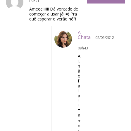
09h21
Ameeeiii!!!! Dá vontade de
começar a usar já! =) Pra
quê esperar o verão né?!
A
Chata
02/05/2012
-
09h43
A
i,
n
ã
o
f
a
l
a
!!
!!
T
ô
m
o
r