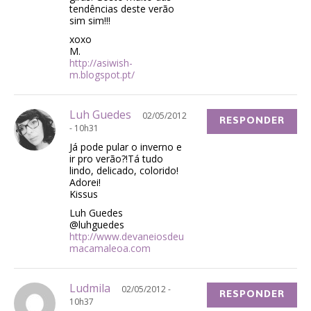
tendências deste verão
sim sim!!!
xoxo
M.
http://asiwish-
m.blogspot.pt/
Luh Guedes
02/05/2012
RESPONDER
- 10h31
Já pode pular o inverno e
ir pro verão?!Tá tudo
lindo, delicado, colorido!
Adorei!
Kissus
Luh Guedes
@luhguedes
http://www.devaneiosdeu
macamaleoa.com
Ludmila
02/05/2012 -
RESPONDER
10h37