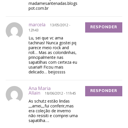
madamesantenadas.blogs
pot.com.br
marcela
13/05/2012 -
RESPONDER
12h43
Lu, sei que vc ama
tachinas! Nunca gostei pq
parece meio rock and
roll… Mas as coloridinhas,
principalmente nas
sapatilhas com certeza eu
usaria!!! Ficou mais
delicado… beijossss
Ana Maria
RESPONDER
Allain
18/06/2012 - 11h45
As schutz estão lindas
,,,amei,,,fui conferir,mas
era coleção de inverno
não resisiti e comprei uma
sapatilha….