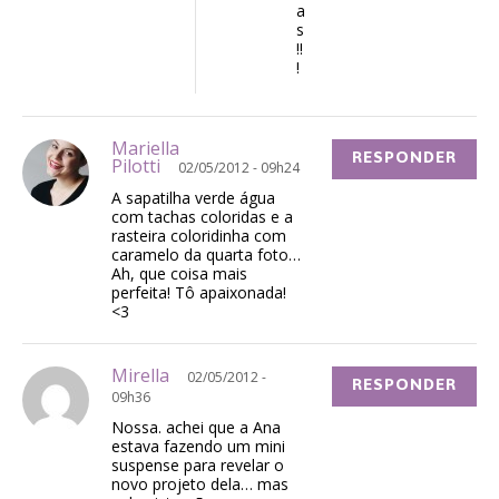
a
s
!!
!
Mariella
RESPONDER
Pilotti
02/05/2012 - 09h24
A sapatilha verde água
com tachas coloridas e a
rasteira coloridinha com
caramelo da quarta foto…
Ah, que coisa mais
perfeita! Tô apaixonada!
<3
Mirella
02/05/2012 -
RESPONDER
09h36
Nossa. achei que a Ana
estava fazendo um mini
suspense para revelar o
novo projeto dela… mas