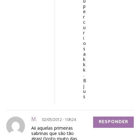
u
p
e
r
c
u
r
i
o
s
a
k
k
k
.
B
j
u
s
M.
02/05/2012 - 10h24
RESPONDER
Aii aquelas primeiras
sabrinas que são tão
giras! Gosto muito das