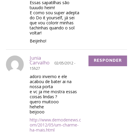
Essas sapatilhas são
tuuudo heim!
E como sou super adepta
do Do it yourself, já sei
que vou colorir minhas
tachinhas quando o sol
voltar!
Beijinho!
Junia
RESPONDER
Carvalho
02/05/2012 -
15h27
adoro inverno e ele
acabou de bater ai na
nossa porta
e vc ja me mostra essas
coisas lindas ?
quero muitooo
hehehe
beijooo
http://www.demodenews.c
om/2012/05/um-charme-
ha-mais.html