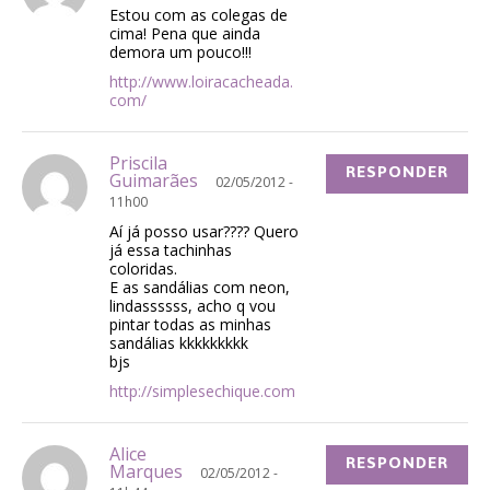
Estou com as colegas de
cima! Pena que ainda
demora um pouco!!!
http://www.loiracacheada.
com/
Priscila
RESPONDER
Guimarães
02/05/2012 -
11h00
Aí já posso usar???? Quero
já essa tachinhas
coloridas.
E as sandálias com neon,
lindassssss, acho q vou
pintar todas as minhas
sandálias kkkkkkkkk
bjs
http://simplesechique.com
Alice
RESPONDER
Marques
02/05/2012 -