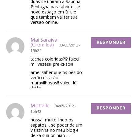
duas se uniram à Sabrina
Pentagna para abrir esse
novo espaço em BH, e
que também vai ter sua
versão online.
Mai Saraiva
RESPONDER
(Cremilda)
03/05/2012 -
19h24
tachas coloridas?!? faleci
mil vezes!!! pre-ci-so!!!
amei saber que os pés do
verão estarão
maravilhosos!! valeu, lú!
;****
Michelle
04/05/2012 -
RESPONDER
15h42
nossa, muito lindo os
sapatos… se poder da um
visistinha no meu blog e
deixa sua opinião …