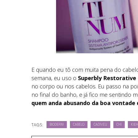
E quando eu tô com muita pena do cabelo
semana, eu uso o
Superbly Restorative 
no corpo ou nos cabelos. Eu passo na pon
no final do banho, e já fico me sentindo
quem anda abusando da boa vontade 
TAGS:
BIODERM
CABELO
CADIVEU
CHI
KIEH