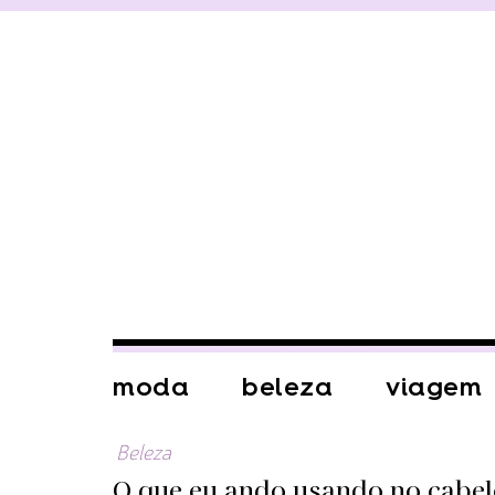
moda
beleza
viagem
Beleza
O que eu ando usando no cabe