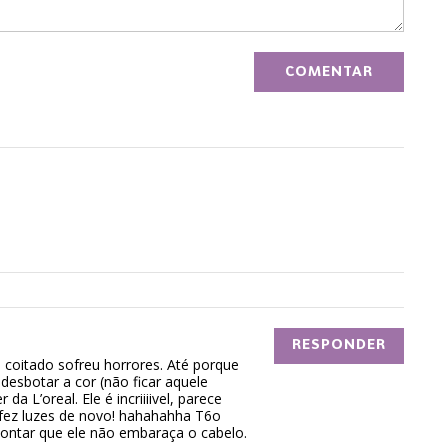
RESPONDER
 coitado sofreu horrores. Até porque
desbotar a cor (não ficar aquele
a L’oreal. Ele é incriiiivel, parece
fez luzes de novo! hahahahha T6o
ontar que ele não embaraça o cabelo.