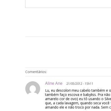
Comentários:
Aline Ane
21/05/2012 - 15h11
Lu, eu descolori meu cabelo também e o
também faço escova e babyliss. Pra não 
amarelo cor de ovo) eu tô usando o Silver d
que, a cada lavagem, quando seca você 
amando ele e não troco por nada. Sem c