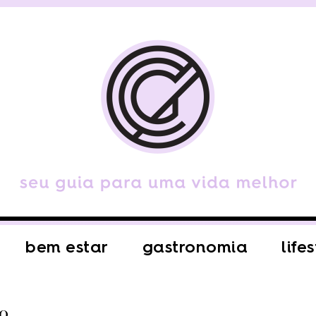
bem estar
gastronomia
life
lo