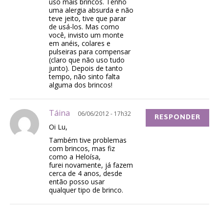
uso mais brincos. Tenho
uma alergia absurda e não
teve jeito, tive que parar
de usá-los. Mas como
você, invisto um monte
em anéis, colares e
pulseiras para compensar
(claro que não uso tudo
junto). Depois de tanto
tempo, não sinto falta
alguma dos brincos!
Táina
06/06/2012 - 17h32
RESPONDER
Oi Lu,
Também tive problemas
com brincos, mas fiz
como a Heloísa,
furei novamente, já fazem
cerca de 4 anos, desde
então posso usar
qualquer tipo de brinco.