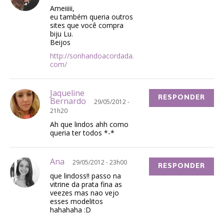
Ameiiiii,
eu também queria outros
sites que você compra
biju Lu.
Beijos
http://sonhandoacordada.
com/
Jaqueline
RESPONDER
Bernardo
29/05/2012 -
21h20
Ah que lindos ahh como
queria ter todos *-*
Ana
29/05/2012 - 23h00
RESPONDER
que lindoss!! passo na
vitrine da prata fina as
veezes mas nao vejo
esses modelitos
hahahaha :D