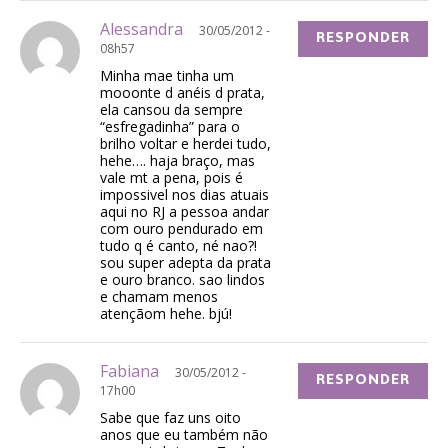
Alessandra
30/05/2012 -
RESPONDER
08h57
Minha mae tinha um
mooonte d anéis d prata,
ela cansou da sempre
“esfregadinha” para o
brilho voltar e herdei tudo,
hehe…. haja braço, mas
vale mt a pena, pois é
impossivel nos dias atuais
aqui no RJ a pessoa andar
com ouro pendurado em
tudo q é canto, né nao?!
sou super adepta da prata
e ouro branco. sao lindos
e chamam menos
atençãom hehe. bjú!
Fabiana
30/05/2012 -
RESPONDER
17h00
Sabe que faz uns oito
anos que eu também não