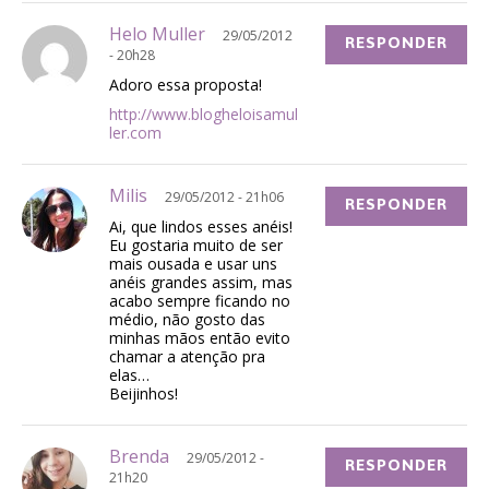
Helo Muller
29/05/2012
RESPONDER
- 20h28
Adoro essa proposta!
http://www.blogheloisamul
ler.com
Milis
29/05/2012 - 21h06
RESPONDER
Ai, que lindos esses anéis!
Eu gostaria muito de ser
mais ousada e usar uns
anéis grandes assim, mas
acabo sempre ficando no
médio, não gosto das
minhas mãos então evito
chamar a atenção pra
elas…
Beijinhos!
Brenda
29/05/2012 -
RESPONDER
21h20