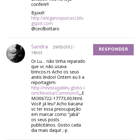
conferir!!
Bjuxx!!
http://eleganceporceci.blo
gspot.com
@cecilbottaro
Sandra
29/05/2012 -
RESPONDER
18h33
Oi Lu… não tinha reparado
que vc não usava
brincos.rs Acho os seus
anéis lindos! Ontem eu li a
reportagem:
http://revistagalileu.globo.c
om/Revista/Common/0
,,E
MI306722-17773,00.html.
Você já leu? Acho bacana
vc ter essa preocupação
em marcar como “jabá”
os seus posts
publicitários. Gosto cada
dia mais daqui! ;-p