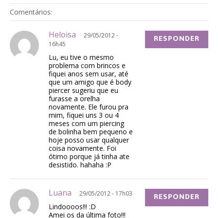
Comentários:
Heloisa
29/05/2012 -
RESPONDER
16h45
Lu, eu tive o mesmo
problema com brincos e
fiquei anos sem usar, até
que um amigo que é body
piercer sugeriu que eu
furasse a orelha
novamente. Ele furou pra
mim, fiquei uns 3 ou 4
meses com um piercing
de bolinha bem pequeno e
hoje posso usar qualquer
coisa novamente. Foi
ótimo porque já tinha ate
desistido. hahaha :P
Luana
29/05/2012 - 17h03
RESPONDER
Lindoooos!!! :D
Amei os da última foto!!!