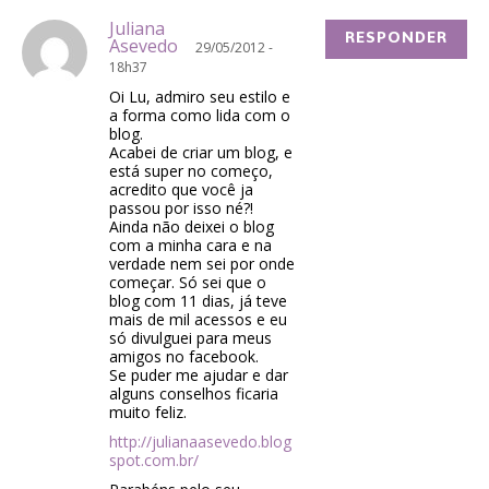
Juliana
RESPONDER
Asevedo
29/05/2012 -
18h37
Oi Lu, admiro seu estilo e
a forma como lida com o
blog.
Acabei de criar um blog, e
está super no começo,
acredito que você ja
passou por isso né?!
Ainda não deixei o blog
com a minha cara e na
verdade nem sei por onde
começar. Só sei que o
blog com 11 dias, já teve
mais de mil acessos e eu
só divulguei para meus
amigos no facebook.
Se puder me ajudar e dar
alguns conselhos ficaria
muito feliz.
http://julianaasevedo.blog
spot.com.br/