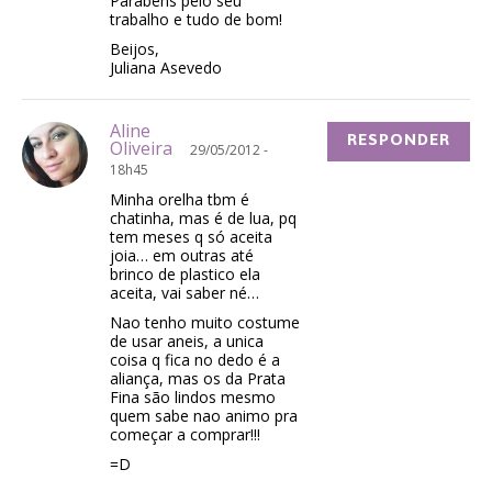
Parabéns pelo seu
trabalho e tudo de bom!
Beijos,
Juliana Asevedo
Aline
RESPONDER
Oliveira
29/05/2012 -
18h45
Minha orelha tbm é
chatinha, mas é de lua, pq
tem meses q só aceita
joia… em outras até
brinco de plastico ela
aceita, vai saber né…
Nao tenho muito costume
de usar aneis, a unica
coisa q fica no dedo é a
aliança, mas os da Prata
Fina são lindos mesmo
quem sabe nao animo pra
começar a comprar!!!
=D