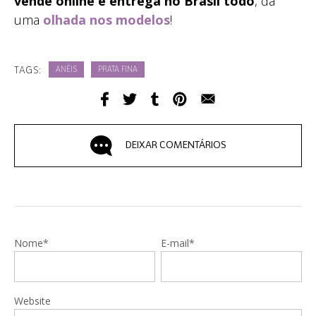
vende online e entrega no Brasil todo
, dá
uma
olhada nos modelos
!
TAGS:
ANÉIS
PRATA FINA
DEIXAR COMENTÁRIOS
Nome*
E-mail*
Website