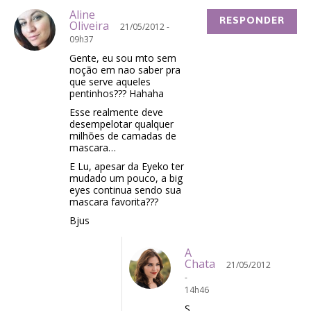
Aline
RESPONDER
Oliveira
21/05/2012 -
09h37
Gente, eu sou mto sem
noção em nao saber pra
que serve aqueles
pentinhos??? Hahaha
Esse realmente deve
desempelotar qualquer
milhões de camadas de
mascara…
E Lu, apesar da Eyeko ter
mudado um pouco, a big
eyes continua sendo sua
mascara favorita???
Bjus
A
Chata
21/05/2012
-
14h46
S