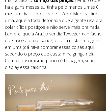
minha casa: o
sumiço das pinças
. Lembro que
há alguns meses eu tinha pelo menos umas 6,
mas um dia fui procurar e… Zero. Mentira, tinha
uma, aquela toda detonada que a gente usa pra
colar cílios postiços e não serve mais pra nada.
Lembrei que a Araújo vendia Tweezerman (acho
que não são todas, né?) e fui lá gastar mó grana
em uma (dá raiva comprar essas coisas aqui,
sabendo o preço que custam na gringa né!).
Como consumismo pouco é bobagem, vi no
display essa caixinha…