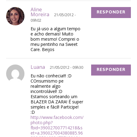
Aline
RESPONDER
Moreira
21/05/2012 -
09h02
Eu já uso a algum tempo
e acho demais! Muito
bom mesmo! Comprei o
meu pentinho na Sweet
Care. Beijos
Luana
21/05/2012 - 09h30
RESPONDER
Eu não conhecia!!! :D
COnsumismo pe
realmente algo
incontrolável! :D
Estamos sorteando um
BLAZER DA ZARA! É super
simples e fácil! Participe!
:D
http://www.facebook.com/
photo.php?
fbid=390027007714218&s
et=a.390027004380885.96