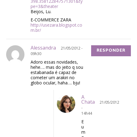
398.358122847571301&ty
pe=3&theater
Beijos, Lu.
E-COMMERCE ZARA
http://usezara.blogspot.co
m.br/
Alessandra
21/05/2012 -
RESPONDER
09h30
Adoro essas novidades,
hehe…. mas do jeito q sou
estabanada é capaz de
cometer um arakiri no
globo ocular, haha…. bju!
A
Chata
21/05/2012
-
14h44
E
u
m