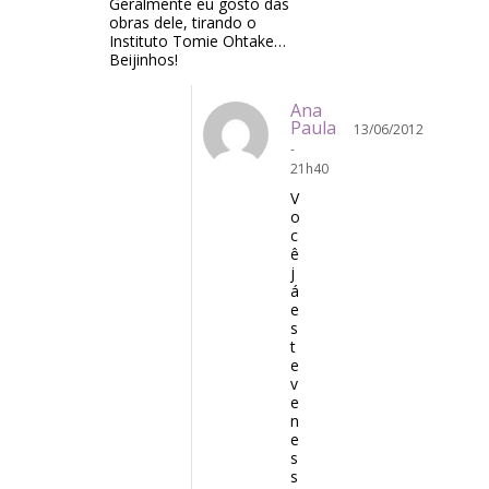
Geralmente eu gosto das
obras dele, tirando o
Instituto Tomie Ohtake…
Beijinhos!
Ana
Paula
13/06/2012
-
21h40
V
o
c
ê
j
á
e
s
t
e
v
e
n
e
s
s