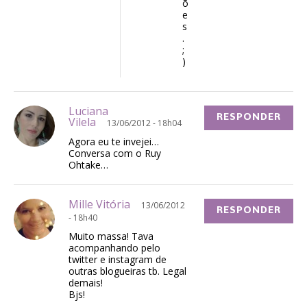
õ
e
s
.
;
)
Luciana
RESPONDER
Vilela
13/06/2012 - 18h04
Agora eu te invejei…
Conversa com o Ruy
Ohtake…
Mille Vitória
13/06/2012
RESPONDER
- 18h40
Muito massa! Tava
acompanhando pelo
twitter e instagram de
outras blogueiras tb. Legal
demais!
Bjs!