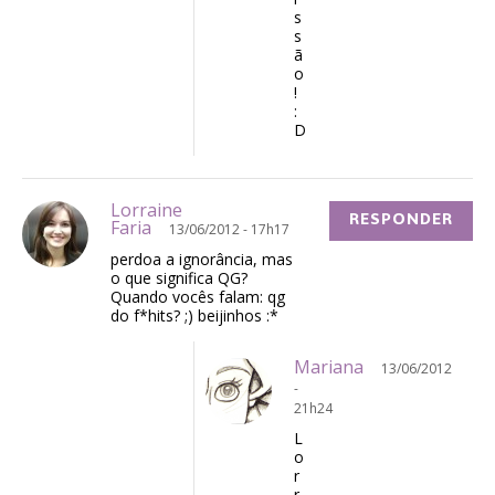
s
s
ã
o
!
:
D
Lorraine
RESPONDER
Faria
13/06/2012 - 17h17
perdoa a ignorância, mas
o que significa QG?
Quando vocês falam: qg
do f*hits? ;) beijinhos :*
Mariana
13/06/2012
-
21h24
L
o
r
r