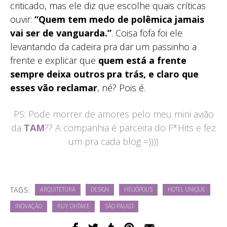
criticado, mas ele diz que escolhe quais críticas
ouvir:
“Quem tem medo de polêmica jamais
vai ser de vanguarda.”
. Coisa fofa foi ele
levantando da cadeira pra dar um passinho a
frente e explicar que
quem está a frente
sempre deixa outros pra trás, e claro que
esses vão reclamar
, né? Pois é.
PS: Pode morrer de amores pelo meu mini avião
da
TAM
?? A companhia é parceira do F*Hits e fez
um pra cada blog =))))
TAGS:
ARQUITETURA
DESIGN
HELIÓPOLIS
HOTEL UNIQUE
INOVAÇÃO
RUY OHTAKE
SÃO PAULO