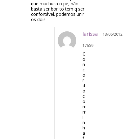
que machuca o pé, não
basta ser bonito tem q ser
confortável. podemos unir
os dois
larissa
13/06/2012
-
17h59
C
o
n
c
o
r
d
o
c
o
m
m
i
n
h
a
f