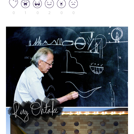
0
1
0
2
0
0