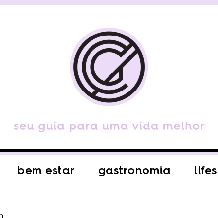
bem estar
gastronomia
life
a