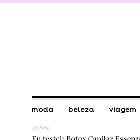
moda
beleza
viagem
Beleza
Eu testei: Botox Capilar Essenz