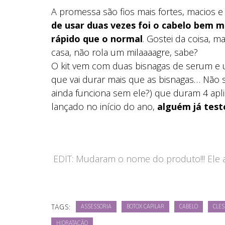
A promessa são fios mais fortes, macios e
de usar duas vezes foi o cabelo bem m
rápido que o normal
. Gostei da coisa, m
casa, não rola um milaaaagre, sabe?
O kit vem com duas bisnagas de serum e 
que vai durar mais que as bisnagas… Não s
ainda funciona sem ele?) que duram 4 apl
lançado no início do ano,
alguém já test
EDIT: Mudaram o nome do produto!!! Ele 
TAGS:
ASSESSORIA
BOTOX CAPILAR
CABELO
CLES
HIDRATAÇÃO