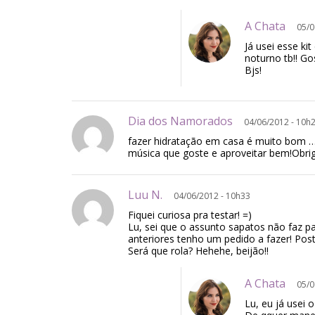
A Chata
05/0
Já usei esse ki
noturno tb!! G
Bjs!
Dia dos Namorados
04/06/2012 - 10h
fazer hidratação em casa é muito bom … 
música que goste e aproveitar bem!Obrig
Luu N.
04/06/2012 - 10h33
Fiquei curiosa pra testar! =)
Lu, sei que o assunto sapatos não faz p
anteriores tenho um pedido a fazer! Pos
Será que rola? Hehehe, beijão!!
A Chata
05/0
Lu, eu já usei 