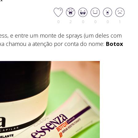
0
2
0
0
0
1
ess, e entre um monte de sprays (um deles com
aixa chamou a atenção por conta do nome:
Botox