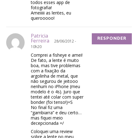
todos esses app de
fotografia!
Ameiiiii as lentes, eu
querooooo!
Patricia
RESPONDER
Ferreira
28/06/2012 -
10h20
Comprei a fisheye e amei!
De fato, a lente é muito
boa, mas tive problemas
com a fixação da
argolinha de metal, que
não segurou de jeitooo
nenhum no iPhone (meu
modelo é o 4s). Juro que
tentei até colar com super
bonder (foi tenso!)=S
No final fiz uma
“gambiarra” e deu certo…
mas fiquei meio
decepcionada =/
Coloquei uma review
sobre a lente no meu