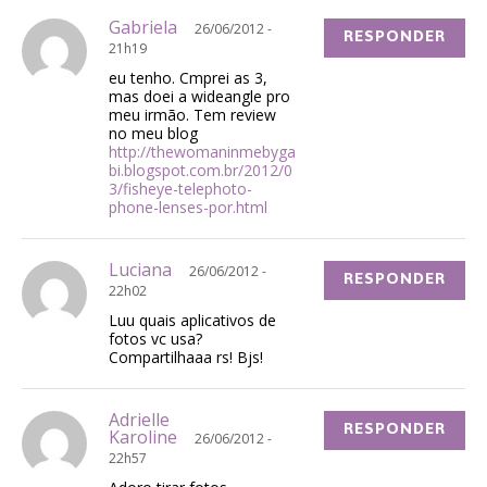
Gabriela
26/06/2012 -
RESPONDER
21h19
eu tenho. Cmprei as 3,
mas doei a wideangle pro
meu irmão. Tem review
no meu blog
http://thewomaninmebyga
bi.blogspot.com.br/2012/0
3/fisheye-telephoto-
phone-lenses-por.html
Luciana
26/06/2012 -
RESPONDER
22h02
Luu quais aplicativos de
fotos vc usa?
Compartilhaaa rs! Bjs!
Adrielle
RESPONDER
Karoline
26/06/2012 -
22h57