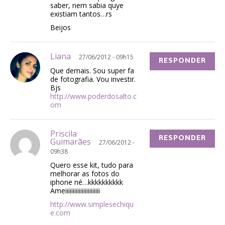
saber, nem sabia quye
existiam tantos…rs
Beijos
Liana
27/06/2012 - 09h15
RESPONDER
Que demais. Sou super fa
de fotografia. Vou investir.
Bjs
http://www.poderdosalto.c
om
Priscila
RESPONDER
Guimarães
27/06/2012 -
09h38
Quero esse kit, tudo para
melhorar as fotos do
iphone né…kkkkkkkkkk
Ameiiiiiiiiiiiiiiiiiiiiiii
http://www.simplesechiqu
e.com