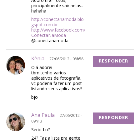
Adoro tirar fotos,
principalmente sair nelas..
hahaha
http://conectanamoda.blo
gspot.com.br
http://www.facebook.com/
ConectaNaModa
@conectanamoda
Kênia
27/06/2012 - 08h58
RESPONDER
Olá adorei
tbm tenho varios
aplicativos de fotografia.
vc poderia fazer um post
listando seus aplicativos!!
bjo
Ana Paula
27/06/2012 -
RESPONDER
09h13
Sério Lu?
24? Faz a lista pra gente