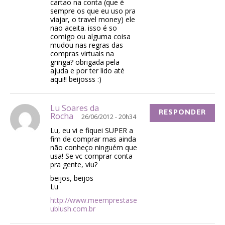
cartao na conta (que é
sempre os que eu uso pra
viajar, o travel money) ele
nao aceita. isso é so
comigo ou alguma coisa
mudou nas regras das
compras virtuais na
gringa? obrigada pela
ajuda e por ter lido até
aqui!! beijosss :)
Lu Soares da
RESPONDER
Rocha
26/06/2012 - 20h34
Lu, eu vi e fiquei SUPER a
fim de comprar mas ainda
não conheço ninguém que
usa! Se vc comprar conta
pra gente, viu?
beijos, beijos
Lu
http://www.meemprestase
ublush.com.br