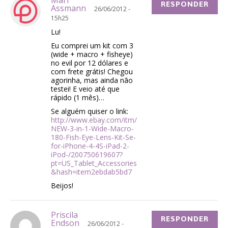
Mari
RESPONDER
Assmann
26/06/2012 -
15h25
Lu!
Eu comprei um kit com 3
(wide + macro + fisheye)
no evil por 12 dólares e
com frete grátis! Chegou
agorinha, mas ainda não
testei! E veio até que
rápido (1 mês)…
Se alguém quiser o link:
http://www.ebay.com/itm/
NEW-3-in-1-Wide-Macro-
180-Fish-Eye-Lens-Kit-Se-
for-iPhone-4-4S-iPad-2-
iPod-/200750619607?
pt=US_Tablet_Accessories
&hash=item2ebdab5bd7
Beijos!
Priscila
RESPONDER
Endson
26/06/2012 -