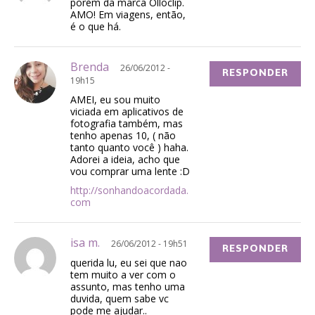
porém da marca Olloclip.
AMO! Em viagens, então,
é o que há.
Brenda
26/06/2012 -
RESPONDER
19h15
AMEI, eu sou muito
viciada em aplicativos de
fotografia também, mas
tenho apenas 10, ( não
tanto quanto você ) haha.
Adorei a ideia, acho que
vou comprar uma lente :D
http://sonhandoacordada.
com
isa m.
26/06/2012 - 19h51
RESPONDER
querida lu, eu sei que nao
tem muito a ver com o
assunto, mas tenho uma
duvida, quem sabe vc
pode me ajudar..