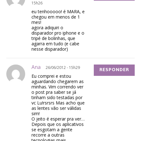
15h26
eu tenhooooo! é MARA, e
chegou em menos de 1
mes!
agora adiquiri o
disparador pro iphone e o
tripé de bolinhas, que
agarra em tudo (e cabe
nesse disparador)
Ana
26/06/2012 - 15h29
RESPONDER
Eu comprei e estou
aguardando chegarem as
minhas. Vim correndo ver
o post pra saber se já
tinham sido testadas por
vc Lu!rsrsrs Mas acho que
as lentes vão ser válidas
sim!
O jeito é esperar pra ver…
Depois que os aplicativos
se esgotam a gente
recorre a outras
tecnologias mais