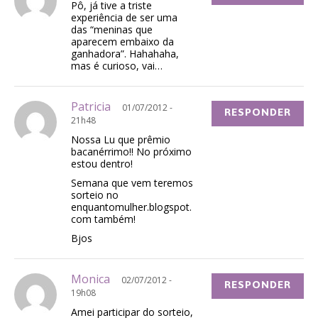
Pô, já tive a triste
experiência de ser uma
das “meninas que
aparecem embaixo da
ganhadora”. Hahahaha,
mas é curioso, vai…
Patricia
01/07/2012 -
RESPONDER
21h48
Nossa Lu que prêmio
bacanérrimo!! No próximo
estou dentro!
Semana que vem teremos
sorteio no
enquantomulher.blogspot.
com também!
Bjos
Monica
02/07/2012 -
RESPONDER
19h08
Amei participar do sorteio,