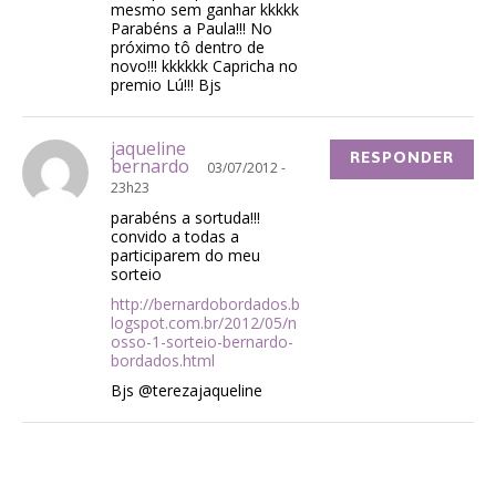
mesmo sem ganhar kkkkk
Parabéns a Paula!!! No
próximo tô dentro de
novo!!! kkkkkk Capricha no
premio Lú!!! Bjs
jaqueline
RESPONDER
bernardo
03/07/2012 -
23h23
parabéns a sortuda!!!
convido a todas a
participarem do meu
sorteio
http://bernardobordados.b
logspot.com.br/2012/05/n
osso-1-sorteio-bernardo-
bordados.html
Bjs @terezajaqueline