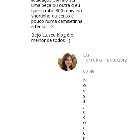
uma peça ou outra q eu
queira mto! 300 reais em
shortinho ou cento e
pouco numa camisetinha
é tenso! =S
Bejo Lu,seu blog é o
melhor de todos =)
Lu
Ferreira
07/07/2012
-
00h49
N
o
s
s
a
,
q
d
o
e
u
t