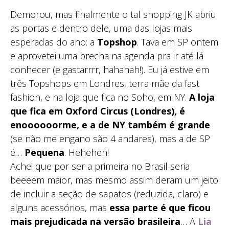
Demorou, mas finalmente o tal shopping JK abriu
as portas e dentro dele, uma das lojas mais
esperadas do ano: a
Topshop
. Tava em SP ontem
e aprovetei uma brecha na agenda pra ir até lá
conhecer (e gastarrrr, hahahah!). Eu já estive em
três Topshops em Londres, terra mãe da fast
fashion, e na loja que fica no Soho, em NY.
A loja
que fica em Oxford Circus (Londres), é
enoooooorme, e a de NY também é grande
(se não me engano são 4 andares), mas a de SP
é…
Pequena
. Heheheh!
Achei que por ser a primeira no Brasil seria
beeeem maior, mas mesmo assim deram um jeito
de incluir a seção de sapatos (reduzida, claro) e
alguns acessórios, mas
essa parte é que ficou
mais prejudicada na versão brasileira
… A
Lia