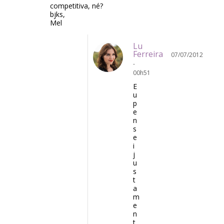
competitiva, né?
bjks,
Mel
Lu
Ferreira
07/07/2012
-
00h51
E
u
p
e
n
s
e
i
j
u
s
t
a
m
e
n
t