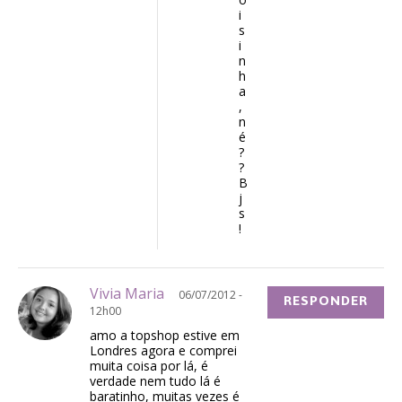
i
s
i
n
h
a
,
n
é
?
?
B
j
s
!
Vivia Maria
06/07/2012 -
RESPONDER
12h00
amo a topshop estive em
Londres agora e comprei
muita coisa por lá, é
verdade nem tudo lá é
baratinho, muitas vezes é