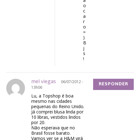
ã
o
c
a
r
o
=
)
B
j
s
!
mel viegas
06/07/2012 -
RESPONDER
13h06
Lu, a Topshop é boa
mesmo nas cidades
pequenas do Reino Unido.
Já comprei blusa linda por
10 libras, vestidos lindos
por 20.
Não esperava que no
Brasil fosse barato.
Vamos ver se a H&M virá