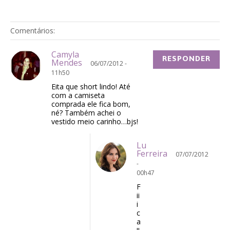
Comentários:
Camyla
RESPONDER
Mendes
06/07/2012 -
11h50
Eita que short lindo! Até
com a camiseta
comprada ele fica bom,
né? Também achei o
vestido meio carinho…bjs!
Lu
Ferreira
07/07/2012
-
00h47
F
ii
i
c
a