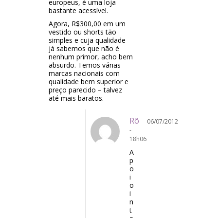
europeus, é uma loja
bastante acessível.
Agora, R$300,00 em um
vestido ou shorts tão
simples e cuja qualidade
já sabemos que não é
nenhum primor, acho bem
absurdo. Temos várias
marcas nacionais com
qualidade bem superior e
preço parecido – talvez
até mais baratos.
Rô
06/07/2012
-
18h06
A
p
o
i
o
i
n
t