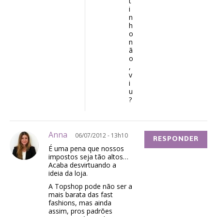
t
i
n
h
o
n
ã
o
,
v
i
u
?
Anna
06/07/2012 - 13h10
RESPONDER
É uma pena que nossos
impostos seja tão altos…
Acaba desvirtuando a
ideia da loja.
A Topshop pode não ser a
mais barata das fast
fashions, mas ainda
assim, pros padrões