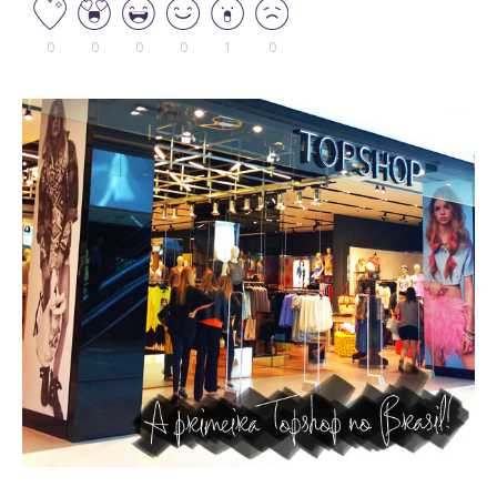
0
0
0
0
1
0