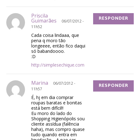
Priscila
RESPONDER
Guimarães
06/07/2012 -
11h52
Cada coisa lindaaa, que
pena q moro tão
longeeee, então fico daqui
só babandoooo.
:D
http://simplesechique.com
Marina
06/07/2012 -
RESPONDER
11h57
É, hj em dia comprar
roupas baratas e bonitas
está bem difícil!!
Eu moro do lado do
Shopping Higienópolis sou
cliente assídua (falência
haha), mas compro quase
tudo quando entra em
liquidação… A nao ser