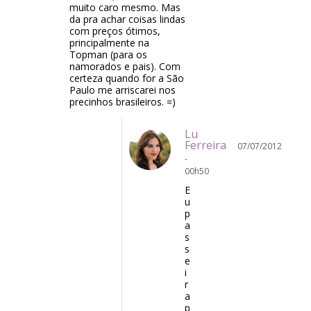
muito caro mesmo. Mas
da pra achar coisas lindas
com preços ótimos,
principalmente na
Topman (para os
namorados e pais). Com
certeza quando for a São
Paulo me arriscarei nos
precinhos brasileiros. =)
Lu
Ferreira
07/07/2012
-
00h50
E
u
p
a
s
s
e
i
r
a
p