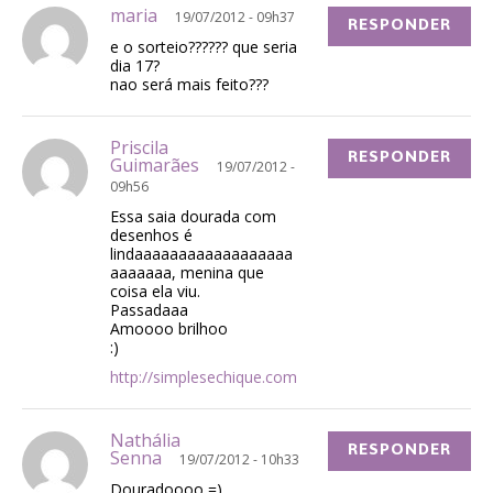
maria
19/07/2012 - 09h37
RESPONDER
e o sorteio?????? que seria
dia 17?
nao será mais feito???
Priscila
RESPONDER
Guimarães
19/07/2012 -
09h56
Essa saia dourada com
desenhos é
lindaaaaaaaaaaaaaaaaaa
aaaaaaa, menina que
coisa ela viu.
Passadaaa
Amoooo brilhoo
:)
http://simplesechique.com
Nathália
RESPONDER
Senna
19/07/2012 - 10h33
Douradoooo =)