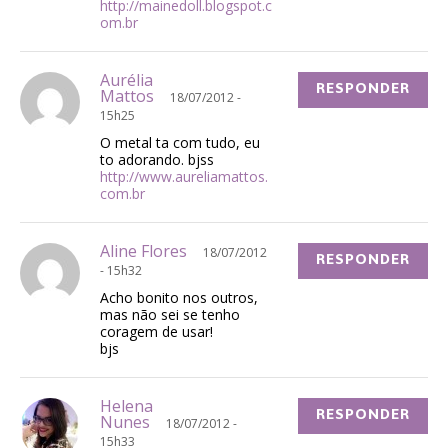
http://mainedoll.blogspot.c
om.br
Aurélia
RESPONDER
Mattos
18/07/2012 -
15h25
O metal ta com tudo, eu
to adorando. bjss
http://www.aureliamattos.
com.br
Aline Flores
18/07/2012
RESPONDER
- 15h32
Acho bonito nos outros,
mas não sei se tenho
coragem de usar!
bjs
Helena
RESPONDER
Nunes
18/07/2012 -
15h33