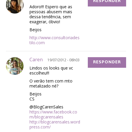
RESPONDER
Adoro!!! Espero que as
pessoas abusem mais
dessa tendência, sem
exagerar, óbvio!
Beijos
http://www.consultoriades
tilo.com
Caren
19/07/2012 - 08h03
RESPONDER
Lindos os looks que vc
escolheu!!!
O verão tem com mto
metalizado né?
Beijos
CS
@BlogCarenSales
https://www.facebook.co
m/blogcarensales
http://blogcarensales.word
press.com/