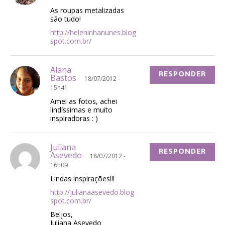
As roupas metalizadas
são tudo!
http://heleninhanunes.blog
spot.com.br/
Alana
RESPONDER
Bastos
18/07/2012 -
15h41
Amei as fotos, achei
lindíssimas e muito
inspiradoras : )
Juliana
RESPONDER
Asevedo
18/07/2012 -
16h09
Lindas inspirações!!!
http://julianaasevedo.blog
spot.com.br/
Beijos,
Juliana Asevedo