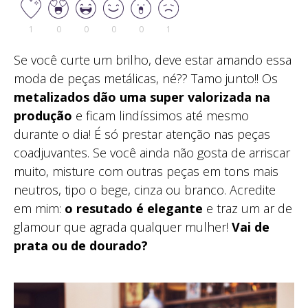
1
0
0
0
0
1
Se você curte um brilho, deve estar amando essa
moda de peças metálicas, né?? Tamo junto!! Os
metalizados dão uma super valorizada na
produção
e ficam lindíssimos até mesmo
durante o dia! É só prestar atenção nas peças
coadjuvantes. Se você ainda não gosta de arriscar
muito, misture com outras peças em tons mais
neutros, tipo o bege, cinza ou branco. Acredite
em mim:
o resutado é elegante
e traz um ar de
glamour que agrada qualquer mulher!
Vai de
prata ou de dourado?