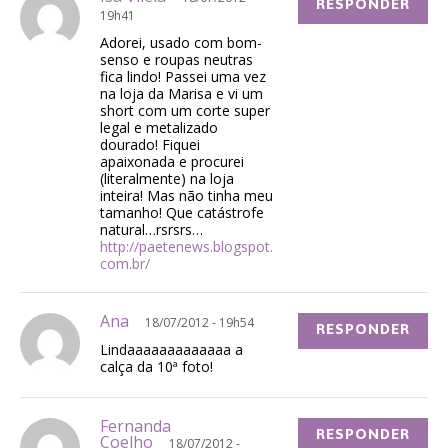
RESPONDER
19h41
Adorei, usado com bom-
senso e roupas neutras
fica lindo! Passei uma vez
na loja da Marisa e vi um
short com um corte super
legal e metalizado
dourado! Fiquei
apaixonada e procurei
(literalmente) na loja
inteira! Mas não tinha meu
tamanho! Que catástrofe
natural…rsrsrs…
http://paetenews.blogspot.
com.br/
Ana
18/07/2012 - 19h54
RESPONDER
Lindaaaaaaaaaaaaa a
calça da 10ª foto!
Fernanda
RESPONDER
Coelho
18/07/2012 -