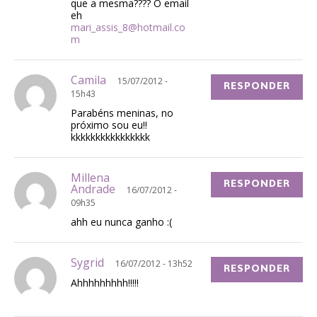
que a mesma???? O email
eh
mari_assis_8@hotmail.co
m
Camila
15/07/2012 -
RESPONDER
15h43
Parabéns meninas, no
próximo sou eu!!
kkkkkkkkkkkkkkkk
Millena
RESPONDER
Andrade
16/07/2012 -
09h35
ahh eu nunca ganho :(
Sygrid
16/07/2012 - 13h52
RESPONDER
Ahhhhhhhhh!!!!!