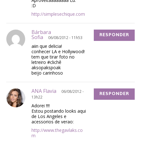
Aproveitaaaaaaaa Lu.
:D
http://simplesechique.com
Bárbara
RESPONDER
Sofia
06/08/2012 - 11h53
aiin que delicia!
conhecer LA e Hollywood!
tem que tirar foto no
letreiro #clichê
aksopakspoak
beijo carinhoso
ANA Flavia
06/08/2012 -
RESPONDER
13h22
Adorei !!!!
Estou postando looks aqui
de Los Angeles e
acessorios de verao:
http://www.thegavlaks.co
m