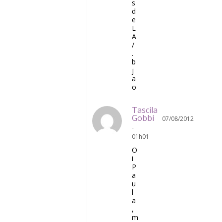
s
d
e
L
A
/
.
b
j
a
o
Tascila
Gobbi
07/08/2012
-
01h01
O
i
P
a
u
l
a
,
m