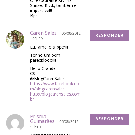
O restaurante XIV, na
Sunset Blvd., também é
imperdível!!!
Bjss
Caren Sales
06/08/2012
RESPONDER
- 09h29
Lu.. amei o slipper!!!
Tenho um bem
parecidooo!!!!
Beijo Grande
CS
@BlogCarenSales
https://www.facebook.co
m/blogcarensales
http://blogcarensales.com.
br
Priscila
RESPONDER
Guimarães
06/08/2012 -
10h10