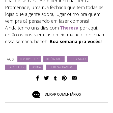
final de semana! Bem pertinho dali tem a
Promenade, uma rua fechada que tem todas as
lojas que a gente adora, lugar ótimo pra quem
vem pra cá pensando em fazer compras!
Ainda tenho uns dias com
Thereza
por aqui,
então os posts em fuso meio maluco continuam
essa semana, heheh!
Boa semana pra vocês!
TAGS:
BEVERLY HILLS
HELÔ GOMES
HOLLYWOOD
LOS ANGELES
ROTINA
THEREZA CHAMMAS
DEIXAR COMENTÁRIOS