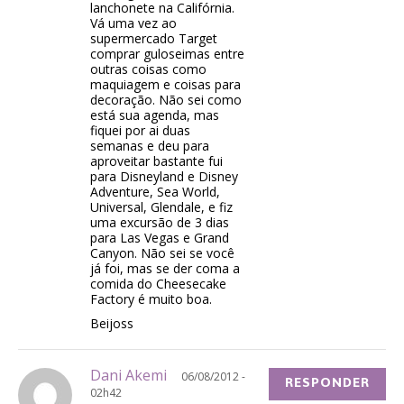
lanchonete na Califórnia.
Vá uma vez ao
supermercado Target
comprar guloseimas entre
outras coisas como
maquiagem e coisas para
decoração. Não sei como
está sua agenda, mas
fiquei por ai duas
semanas e deu para
aproveitar bastante fui
para Disneyland e Disney
Adventure, Sea World,
Universal, Glendale, e fiz
uma excursão de 3 dias
para Las Vegas e Grand
Canyon. Não sei se você
já foi, mas se der coma a
comida do Cheesecake
Factory é muito boa.
Beijoss
Dani Akemi
06/08/2012 -
RESPONDER
02h42