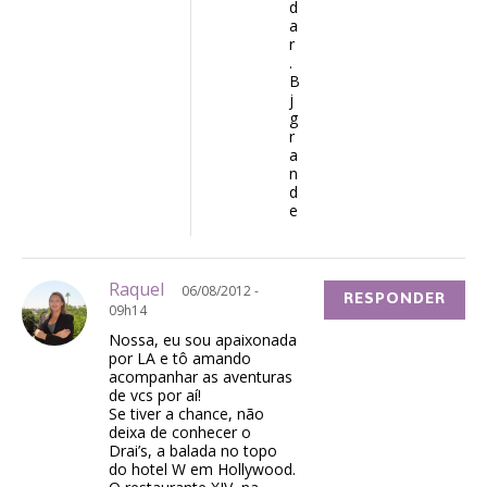
d
a
r
.
B
j
g
r
a
n
d
e
Raquel
06/08/2012 -
RESPONDER
09h14
Nossa, eu sou apaixonada
por LA e tô amando
acompanhar as aventuras
de vcs por aí!
Se tiver a chance, não
deixa de conhecer o
Drai’s, a balada no topo
do hotel W em Hollywood.