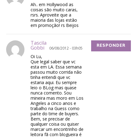
Ah.. em Hollywood as
coisas são muito caras,
rsrs. Aproveite que a
maioria das lojas estão
em promoção! rs Beijos
Tascila
RESPONDER
Gobbi
06/08/2012 - 03h05
Oi Lu,
Que legal saber que vc
esta em LA. Essa semana
passou muito corrida não
tinha entendi que vc
estaria aqui. Eu sempre
leio o BLog mas quase
nunca comento. Sou
mineira mas moro em Los
Angeles a cinco anos e
trabalho na Guess como
parte do time de buyers.
Bem, se precisar de
qualquer coisa ou quiser
marcar um encontrinho de
leitora fã com blogueira é