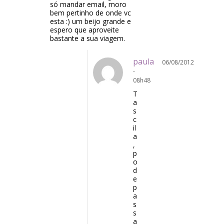
só mandar email, moro
bem pertinho de onde vc
esta :) um beijo grande e
espero que aproveite
bastante a sua viagem.
paula
06/08/2012
-
08h48
T
a
s
c
il
a
,
p
o
d
e
p
a
s
s
a