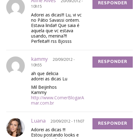
Aline Alves
20/09/2012 -
RESPONDER
10h15
Adorei as dicas!!! Lu, vi vc
no Pátio Savassi ontem.
Estava linda!! Que saia é
aquela que vc estava
usando, menina?!!
Perfeita!!! rss Bjosss
kammy
20/09/2012 -
RESPONDER
10h55
ah que delicia
adorei as dicas Lu
Mil Beijinhos
Kammy
http://www.ComerBlogarA
mar.com.br
Luana
20/09/2012 - 11h07
RESPONDER
Adorei as dicas !!!
Estou postando looks e