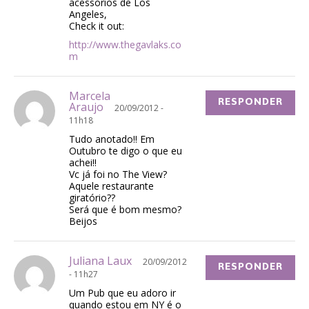
acessorios de Los
Angeles,
Check it out:
http://www.thegavlaks.co
m
Marcela
RESPONDER
Araujo
20/09/2012 -
11h18
Tudo anotado!! Em
Outubro te digo o que eu
achei!!
Vc já foi no The View?
Aquele restaurante
giratório??
Será que é bom mesmo?
Beijos
Juliana Laux
20/09/2012
RESPONDER
- 11h27
Um Pub que eu adoro ir
quando estou em NY é o