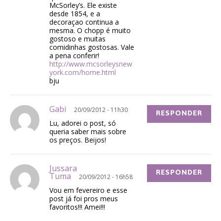
McSorley’s. Ele existe
desde 1854, e a
decoraçao continua a
mesma. O chopp é muito
gostoso e muitas
comidinhas gostosas. Vale
a pena conferir!
http://www.mcsorleysnew
york.com/home.html
bju
Gabi
20/09/2012 - 11h30
RESPONDER
Lu, adorei o post, só
queria saber mais sobre
os preços. Beijos!
Jussara
RESPONDER
Tuma
20/09/2012 - 16h58
Vou em fevereiro e esse
post já foi pros meus
favoritos!!! Amei!!!