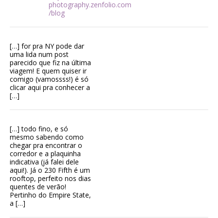
photography.zenfolio.com
/blog
[…] for pra NY pode dar
uma lida num post
parecido que fiz na última
viagem! E quem quiser ir
comigo (vamossss!) é só
clicar aqui pra conhecer a
[…]
[…] todo fino, e só
mesmo sabendo como
chegar pra encontrar o
corredor e a plaquinha
indicativa (já falei dele
aqui!). Já o 230 Fifth é um
rooftop, perfeito nos dias
quentes de verão!
Pertinho do Empire State,
a […]