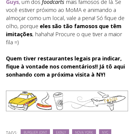
Guys
, um dos
foodcarts
mais famosos de lá. Se
você estiver próximo ao MoMA e animando a
almoçar como um local, vale a pena! Só fique de
olho, porque
eles são tão famosos que têm
imitações
, hahaha! Procure o que tiver a maior
fila =)
Quem tiver restaurantes legais pra indicar,
fique à vontade nos comentários!! Já tô aqui
sonhando com a próxima visita à NY!
TAGS:
BURGUER JOINT
EATALY
NOVA YORK
NYC