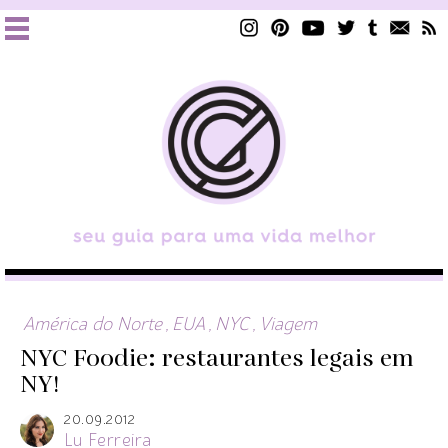
América do Norte
,
EUA
,
NYC
,
Viagem
NYC Foodie: restaurantes legais em
NY!
20.09.2012
Lu Ferreira