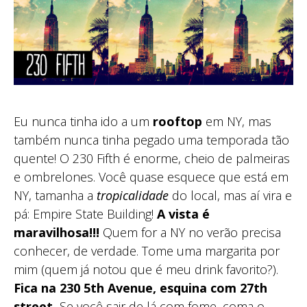
Eu nunca tinha ido a um
rooftop
em NY, mas
também nunca tinha pegado uma temporada tão
quente! O 230 Fifth é enorme, cheio de palmeiras
e ombrelones. Você quase esquece que está em
NY, tamanha a
tropicalidade
do local, mas aí vira e
pá: Empire State Building!
A vista é
maravilhosa!!!
Quem for a NY no verão precisa
conhecer, de verdade. Tome uma margarita por
mim (quem já notou que é meu drink favorito?).
Fica na 230 5th Avenue, esquina com 27th
street.
Se você sair de lá com fome, coma o