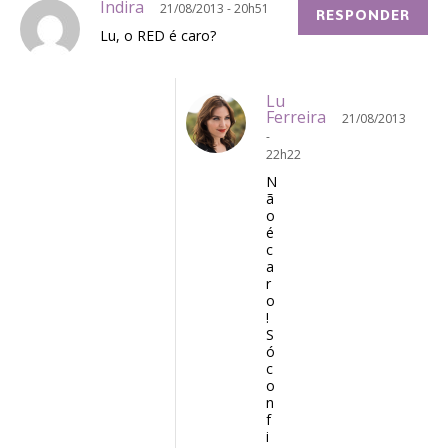
Indira
21/08/2013 - 20h51
RESPONDER
Lu, o RED é caro?
Lu
Ferreira
21/08/2013
-
22h22
N
ã
o
é
c
a
r
o
!
S
ó
c
o
n
f
i