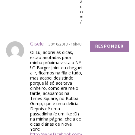
a
d
o
=
/
Gisele
30/10/2013 - 19h40
RESPONDER
Oi Lu, adorei as dicas,
estão anotadas para
minha próxima visita a NY
! O Burger Joint eu cheguei
a ir, ficamos na fila e tudo,
mas acabei desistindo
porque lá só aceitava
dinheiro, como era meio
tarde, acabamos na
Times Square, no Bubba
Gump, que é uma delícia.
Depois dê uma
passadinha (e um like :D)
na minha página, cheia de
dicas diárias de Nova
York:
http://www.facebook.com/