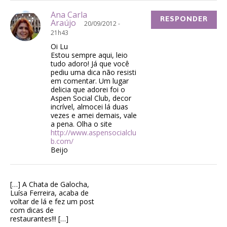
Ana Carla
RESPONDER
Araújo
20/09/2012 -
21h43
Oi Lu
Estou sempre aqui, leio
tudo adoro! Já que você
pediu uma dica não resisti
em comentar. Um lugar
delicia que adorei foi o
Aspen Social Club, decor
incrível, almocei lá duas
vezes e amei demais, vale
a pena. Olha o site
http://www.aspensocialclu
b.com/
Beijo
[…] A Chata de Galocha,
Luísa Ferreira, acaba de
voltar de lá e fez um post
com dicas de
restaurantes!!! […]