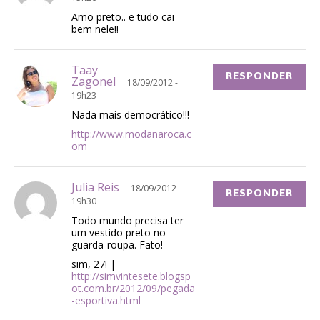
Amo preto.. e tudo cai
bem nele!!
Taay
RESPONDER
Zagonel
18/09/2012 -
19h23
Nada mais democrático!!!
http://www.modanaroca.c
om
Julia Reis
18/09/2012 -
RESPONDER
19h30
Todo mundo precisa ter
um vestido preto no
guarda-roupa. Fato!
sim, 27! |
http://simvintesete.blogsp
ot.com.br/2012/09/pegada
-esportiva.html