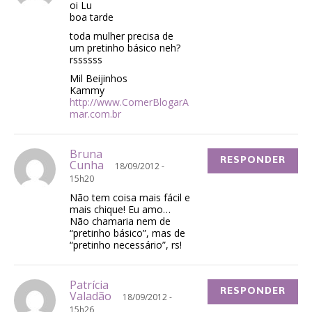
oi Lu
boa tarde
toda mulher precisa de
um pretinho básico neh?
rssssss
Mil Beijinhos
Kammy
http://www.ComerBlogarA
mar.com.br
Bruna
RESPONDER
Cunha
18/09/2012 -
15h20
Não tem coisa mais fácil e
mais chique! Eu amo…
Não chamaria nem de
“pretinho básico”, mas de
“pretinho necessário”, rs!
Patrícia
RESPONDER
Valadão
18/09/2012 -
15h26