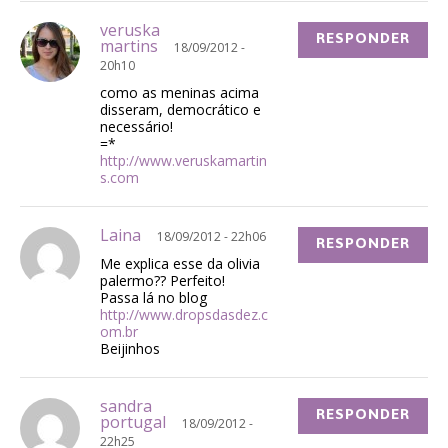
veruska
RESPONDER
martins
18/09/2012 -
20h10
como as meninas acima
disseram, democrático e
necessário!
=*
http://www.veruskamartin
s.com
Laina
18/09/2012 - 22h06
RESPONDER
Me explica esse da olivia
palermo?? Perfeito!
Passa lá no blog
http://www.dropsdasdez.c
om.br
Beijinhos
sandra
RESPONDER
portugal
18/09/2012 -
22h25