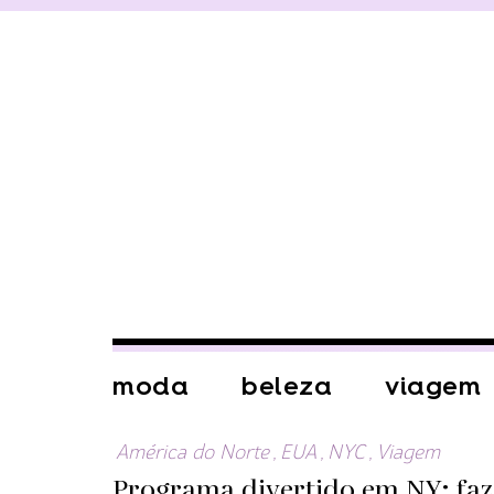
moda
beleza
viagem
América do Norte
,
EUA
,
NYC
,
Viagem
Programa divertido em NY: fa