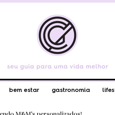
bem estar
gastronomia
life
zendo M&M’s personalizados!