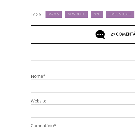
TAGS:
M&M'S
NEW YORK
NYC
TIMES SQUARE
27 COMENTÁ
Nome*
Website
Comentário*