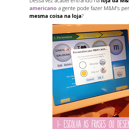
Dessa vez acabei entrando na
loja da M
americano
a gente pode fazer M&M’s p
mesma coisa na loja
?