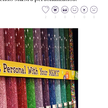
2
3
0
1
0
0