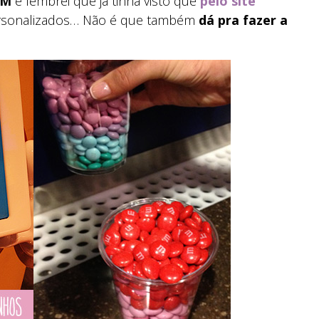
&M
e lembrei que já tinha visto que
pelo site
ersonalizados… Não é que também
dá pra fazer a