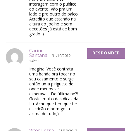
interagem com o publico
do evento, vão pra um
lado e pro outro do palco.
Acredito que estando na
altura do joelho e sem
decotões já está de bom
grado :)
Carine
RESPONDER
Santana
31/10/2012 -
14h53
Imagina: Você contrata
uma banda pra tocar no
seu casamento e surge
então uma piriguete de
onde menos se
esperava… De última né?!
Gostei muito das dicas da
Lu. Acho que tem que ter
discrição e bom gosto
acima de tudo;)
Vitor Lessa
31/10/2012 -