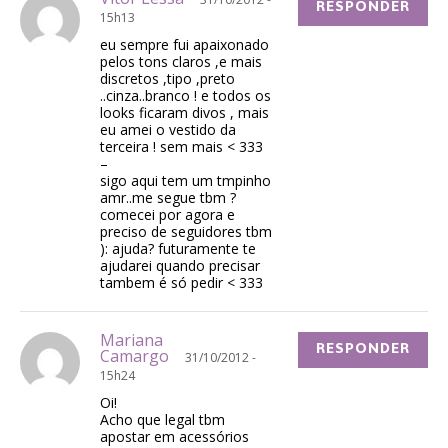
RESPONDER
15h13
eu sempre fui apaixonado
pelos tons claros ,e mais
discretos ,tipo ,preto
..cinza..branco ! e todos os
looks ficaram divos , mais
eu amei o vestido da
terceira ! sem mais < 333
–
sigo aqui tem um tmpinho
amr..me segue tbm ?
comecei por agora e
preciso de seguidores tbm
): ajuda? futuramente te
ajudarei quando precisar
tambem é só pedir < 333
Mariana
RESPONDER
Camargo
31/10/2012 -
15h24
Oi!
Acho que legal tbm
apostar em acessórios