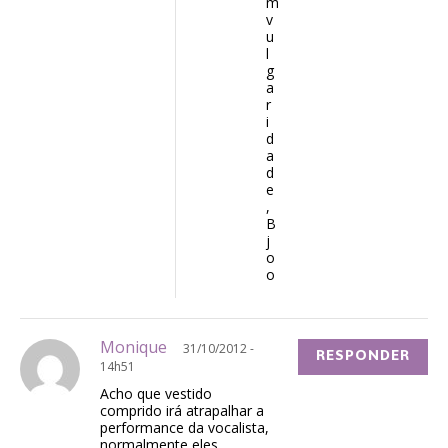
m
v
u
l
g
a
r
i
d
a
d
e
,
B
j
o
o
Monique
31/10/2012 -
RESPONDER
14h51
Acho que vestido
comprido irá atrapalhar a
performance da vocalista,
normalmente eles