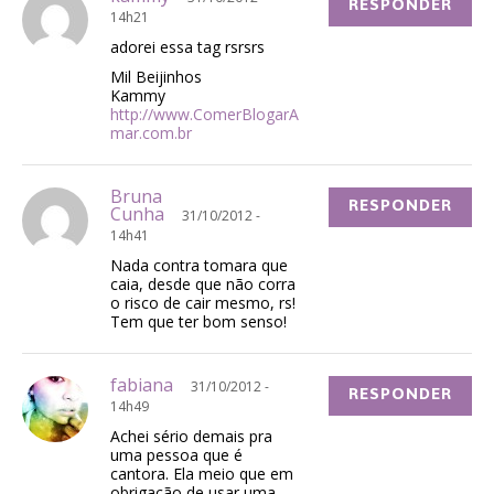
RESPONDER
14h21
adorei essa tag rsrsrs
Mil Beijinhos
Kammy
http://www.ComerBlogarA
mar.com.br
Bruna
RESPONDER
Cunha
31/10/2012 -
14h41
Nada contra tomara que
caia, desde que não corra
o risco de cair mesmo, rs!
Tem que ter bom senso!
fabiana
31/10/2012 -
RESPONDER
14h49
Achei sério demais pra
uma pessoa que é
cantora. Ela meio que em
obrigação de usar uma