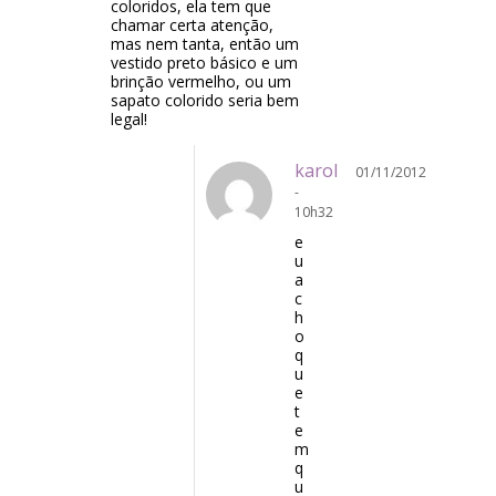
coloridos, ela tem que
chamar certa atenção,
mas nem tanta, então um
vestido preto básico e um
brinção vermelho, ou um
sapato colorido seria bem
legal!
karol
01/11/2012
-
10h32
e
u
a
c
h
o
q
u
e
t
e
m
q
u