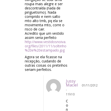
roupa mais alegre e ser
descontraída (nada de
piriguetismo). Nada
comprido e nem salto
mto alto tmb, pq ela se
movimenta mto, corre o
risco de cair.
Acredito que um vestido
assim seria perfeito
http://www.vestidosnoiva.
org/files/2011/11/soltinho
%20e%20estampado.jpg
Agora se ela ficasse na
recepção, cuidando de
outras coisas os pretinhos
seriam perfeitos.
Jussy
Maciel
01/11/2012
-
11h10
C
o
n