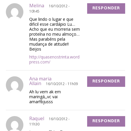
Melina
16/10/2012 -
RESPONDER
10h45
Que lindo o lugar e que
dificil esse cardápio Lu…
Acho que eu morreria sem
proteína no meu almoço…
Mas parabéns pela
mudança de atitude!!
Beijos
http://quasenostrinta.word
press.com/
Ana maria
RESPONDER
Allain
16/10/2012 - 11h09
Ah lu vem ak em
maringá,,vc vai
amar!!bjusss
Raquel
16/10/2012 -
RESPONDER
11h30