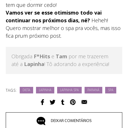
tem que dormir cedo!
Vamos ver se esse otimismo todo vai
continuar nos próximos dias, né?
Heheh!
Quero mostrar melhor o spa pra vocês, mas isso
fica prum próximo post.
Obrigada
F*Hits
e
Tam
por me trazerem
até a
Lapinha
! Tô adorando a experiência!
TAGS:
DIETA
LAPINHA
LAPINHA SPA
PARANÁ
SPA
DEIXAR COMENTÁRIOS