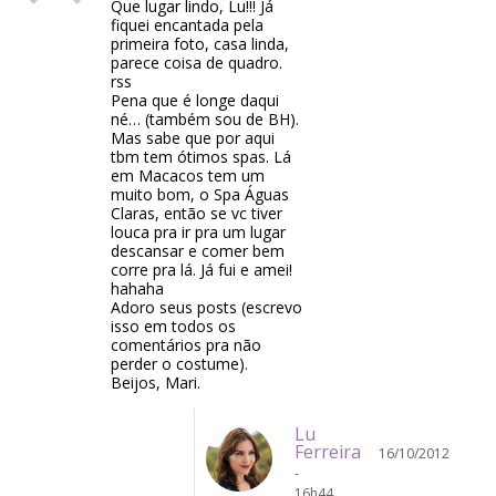
Que lugar lindo, Lu!!! Já
fiquei encantada pela
primeira foto, casa linda,
parece coisa de quadro.
rss
Pena que é longe daqui
né… (também sou de BH).
Mas sabe que por aqui
tbm tem ótimos spas. Lá
em Macacos tem um
muito bom, o Spa Águas
Claras, então se vc tiver
louca pra ir pra um lugar
descansar e comer bem
corre pra lá. Já fui e amei!
hahaha
Adoro seus posts (escrevo
isso em todos os
comentários pra não
perder o costume).
Beijos, Mari.
Lu
Ferreira
16/10/2012
-
16h44