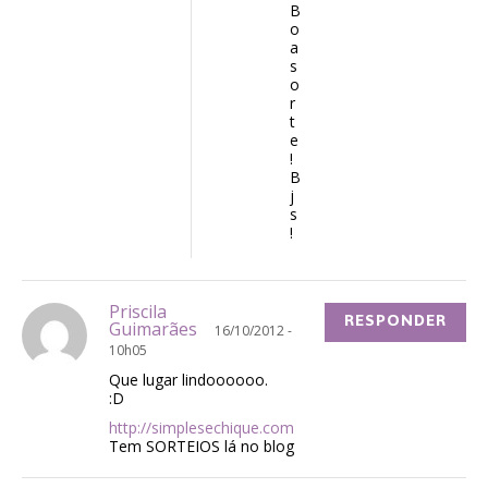
B
o
a
s
o
r
t
e
!
B
j
s
!
Priscila
RESPONDER
Guimarães
16/10/2012 -
10h05
Que lugar lindoooooo.
:D
http://simplesechique.com
Tem SORTEIOS lá no blog