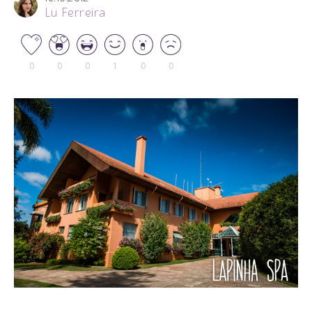
Lu Ferreira
0
0
0
1
0
0