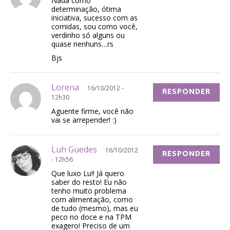
Nada como
determinação, ótima
iniciativa, sucesso com as
comidas, sou como você,
verdinho só alguns ou
quase nenhuns…rs
Bjs
Lorena
16/10/2012 -
RESPONDER
12h30
Aguente firme, você não
vai se arrepender! :)
Luh Guedes
16/10/2012
RESPONDER
- 12h56
Que luxo Lu!! Já quero
saber do resto! Eu não
tenho muito problema
com alimentação, como
de tudo (mesmo), mas eu
peco no doce e na TPM
exagero! Preciso de um