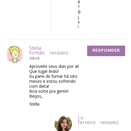
é
?
B
j
s
!
Stella
RESPONDER
Fontão
16/10/2012 -
09h28
Aproveite seus dias por aí!
Que lugar lindo!
Eu parei de fumar há oito
meses e estou sofrendo
com dieta!
Boa sorte pra gente!
Beijos,
Stella
Lu
Ferreira
16/10/2012
-