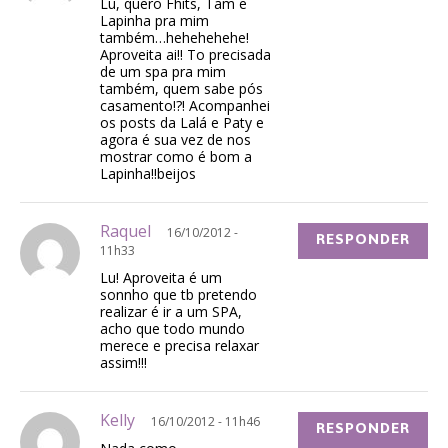
Lu, quero Fhits, Tam e
Lapinha pra mim
também…hehehehehe!
Aproveita ai!! To precisada
de um spa pra mim
também, quem sabe pós
casamento!?! Acompanhei
os posts da Lalá e Paty e
agora é sua vez de nos
mostrar como é bom a
Lapinha!!beijos
Raquel
16/10/2012 -
RESPONDER
11h33
Lu! Aproveita é um
sonnho que tb pretendo
realizar é ir a um SPA,
acho que todo mundo
merece e precisa relaxar
assim!!!
Kelly
16/10/2012 - 11h46
RESPONDER