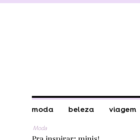
moda
beleza
viagem
Moda
Pra inspirar: minis!