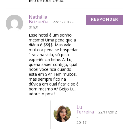
feio de fora. credo.
Nathália
RESPONDER
Brizueña
22/11/2012 -
01h31
Esse hotel é um sonho
mesmo! Uma pena que a
diária é $$$$! Mas vale
muito a pena se hospedar
1 vez na vida, só pela
experiência hehe. Ai Lu,
queria saber contigo, qual
hotel você fica quando
está em SP? Tem muitos,
mas sempre fico na
dúvida em qual ficar e se é
bom mesmo =/ Beijo Lu,
adorei o post!
Lu
Ferreira
22/11/2012
-
20h17