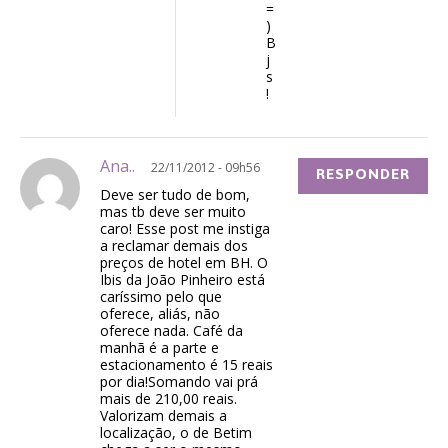
=
)
B
j
s
!
Ana..
22/11/2012 - 09h56
RESPONDER
Deve ser tudo de bom,
mas tb deve ser muito
caro! Esse post me instiga
a reclamar demais dos
preços de hotel em BH. O
Ibis da João Pinheiro está
caríssimo pelo que
oferece, aliás, não
oferece nada. Café da
manhã é a parte e
estacionamento é 15 reais
por dia!Somando vai prá
mais de 210,00 reais.
Valorizam demais a
localização, o de Betim