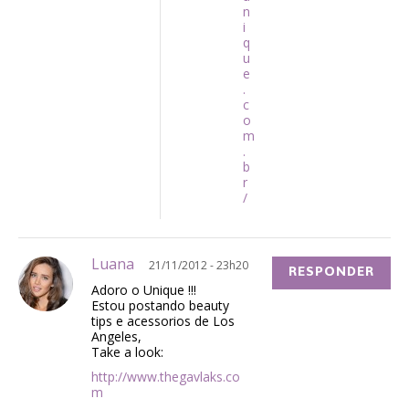
n
i
q
u
e
.
c
o
m
.
b
r
/
Luana
21/11/2012 - 23h20
RESPONDER
Adoro o Unique !!!
Estou postando beauty
tips e acessorios de Los
Angeles,
Take a look:
http://www.thegavlaks.co
m