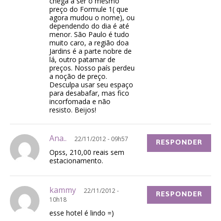
chega a ser o mesmo
preço do Formule 1( que
agora mudou o nome), ou
dependendo do dia é até
menor. São Paulo é tudo
muito caro, a região doa
Jardins é a parte nobre de
lá, outro patamar de
preços. Nosso país perdeu
a noção de preço.
Desculpa usar seu espaço
para desabafar, mas fico
incorfomada e não
resisto. Beijos!
Ana..
22/11/2012 - 09h57
RESPONDER
Opss, 210,00 reais sem
estacionamento.
kammy
22/11/2012 -
RESPONDER
10h18
esse hotel é lindo =)