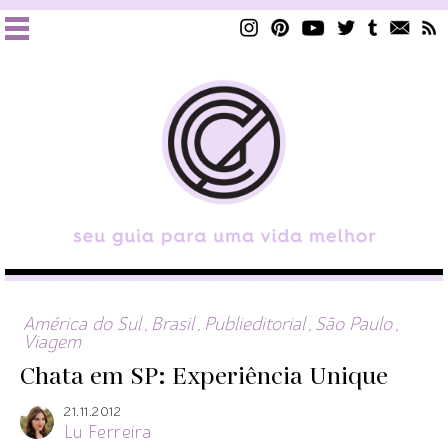
América do Sul
,
Brasil
,
Publieditorial
,
São Paulo
,
Viagem
Chata em SP: Experiência Unique
21.11.2012
Lu Ferreira