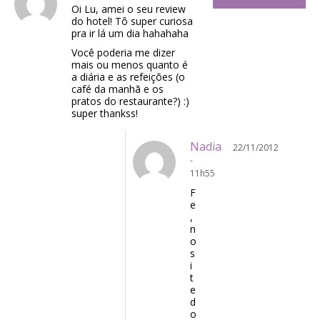
Oi Lu, amei o seu review
do hotel! Tô super curiosa
pra ir lá um dia hahahaha
Você poderia me dizer
mais ou menos quanto é
a diária e as refeições (o
café da manhã e os
pratos do restaurante?) :)
super thankss!
Nadia
22/11/2012
-
11h55
F
e
,
n
o
s
i
t
e
d
o