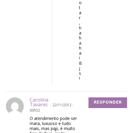
o
t
a
r
,
h
a
h
a
h
a
!
B
j
s
!
Carolina
RESPONDER
Tavares
22/11/2012 -
00h52
O atendimento pode ser
mara, luxuoso e tudo
mais, mas pqp, é muito