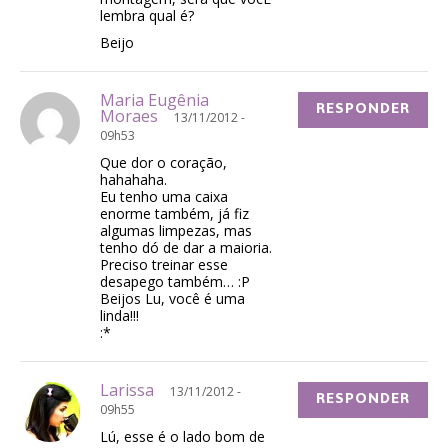
lembra qual é?
Beijo
Maria Eugênia
RESPONDER
Moraes
13/11/2012 -
09h53
Que dor o coração,
hahahaha.
Eu tenho uma caixa
enorme também, já fiz
algumas limpezas, mas
tenho dó de dar a maioria.
Preciso treinar esse
desapego também… :P
Beijos Lu, você é uma
linda!!!
:*
Larissa
13/11/2012 -
RESPONDER
09h55
Lú, esse é o lado bom de