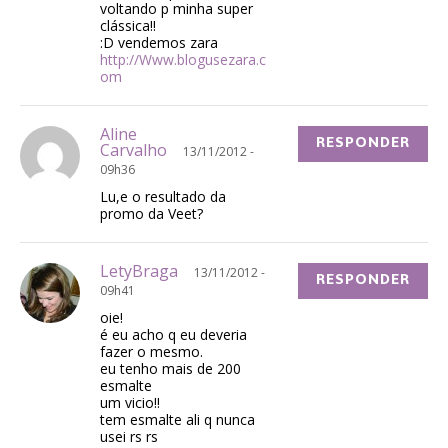
voltando p minha super
clássica!!
:D vendemos zara
http://Www.blogusezara.c
om
Aline
RESPONDER
Carvalho
13/11/2012 -
09h36
Lu,e o resultado da
promo da Veet?
LetyBraga
13/11/2012 -
RESPONDER
09h41
oie!
é eu acho q eu deveria
fazer o mesmo.
eu tenho mais de 200
esmalte
um vicio!!
tem esmalte ali q nunca
usei rs rs