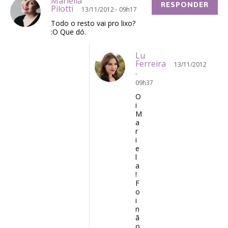
Mariella
RESPONDER
Pilotti
13/11/2012 - 09h17
Todo o resto vai pro lixo?
:O Que dó.
Lu
Ferreira
13/11/2012
-
09h37
O
i
M
a
r
i
e
l
a
!
F
o
i
n
ã
o