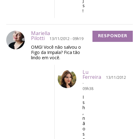
j
s
!
Mariella
RESPONDER
Pilotti
13/11/2012 - 09h19
OMG! Você não salvou o
Figo da Impala? Fica tão
lindo em você.
Lu
Ferreira
13/11/2012
-
09h38
I
s
h
,
n
ã
o
s