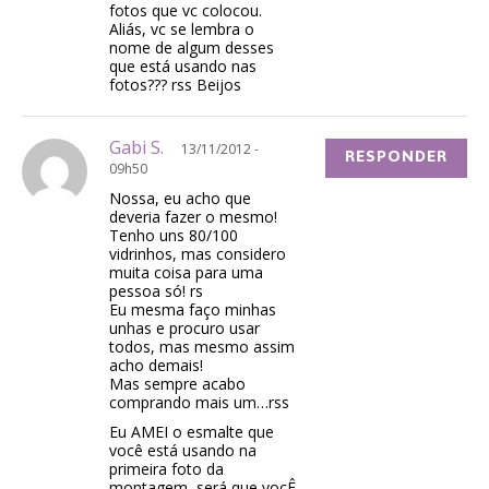
fotos que vc colocou.
Aliás, vc se lembra o
nome de algum desses
que está usando nas
fotos??? rss Beijos
Gabi S.
13/11/2012 -
RESPONDER
09h50
Nossa, eu acho que
deveria fazer o mesmo!
Tenho uns 80/100
vidrinhos, mas considero
muita coisa para uma
pessoa só! rs
Eu mesma faço minhas
unhas e procuro usar
todos, mas mesmo assim
acho demais!
Mas sempre acabo
comprando mais um…rss
Eu AMEI o esmalte que
você está usando na
primeira foto da
montagem, será que vocÊ