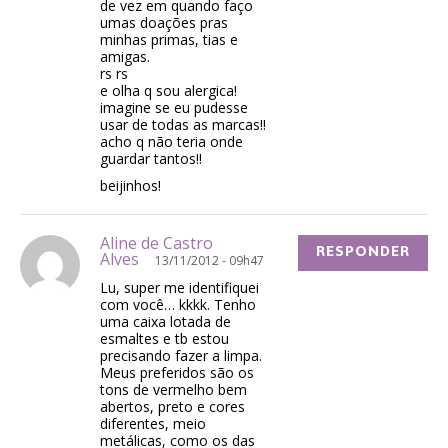
de vez em quando faço
umas doações pras
minhas primas, tias e
amigas.
rs rs
e olha q sou alergica!
imagine se eu pudesse
usar de todas as marcas!!
acho q não teria onde
guardar tantos!!
beijinhos!
Aline de Castro
RESPONDER
Alves
13/11/2012 - 09h47
Lu, super me identifiquei
com você… kkkk. Tenho
uma caixa lotada de
esmaltes e tb estou
precisando fazer a limpa.
Meus preferidos são os
tons de vermelho bem
abertos, preto e cores
diferentes, meio
metálicas, como os das