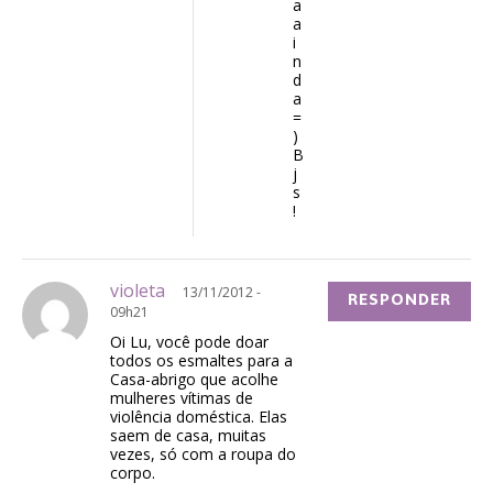
a
a
i
n
d
a
=
)
B
j
s
!
violeta
13/11/2012 -
RESPONDER
09h21
Oi Lu, você pode doar
todos os esmaltes para a
Casa-abrigo que acolhe
mulheres vítimas de
violência doméstica. Elas
saem de casa, muitas
vezes, só com a roupa do
corpo.