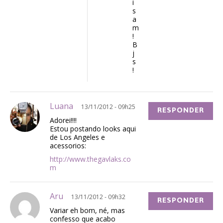
i
s
a
m
!
B
j
s
!
Luana
13/11/2012 - 09h25
RESPONDER
Adorei!!!!
Estou postando looks aqui
de Los Angeles e
acessorios:
http://www.thegavlaks.co
m
Aru
13/11/2012 - 09h32
RESPONDER
Variar eh bom, né, mas
confesso que acabo