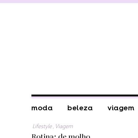
moda
beleza
viagem
Lifestyle
,
Viagem
Rotina: de molho