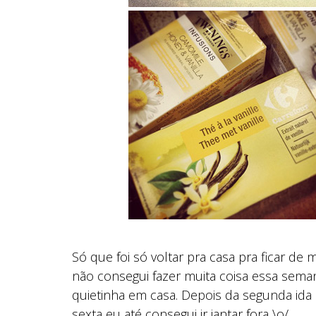
Só que foi só voltar pra casa pra ficar de
não consegui fazer muita coisa essa sema
quietinha em casa. Depois da segunda ida
sexta eu até consegui ir jantar fora \o/