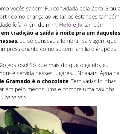
omo vocês sabem. Fui convidada pela Zero Grau a
ivertir como criança ao visitar os estandes também
idade fofa. Além de mim,
Helô
e
Ju
também
m tradição a saída à noite pra um daqueles
massas
. Eu só conseguia lembrar da viagem que
 impressionante como só tem família e grupões
ão gostoso! Só que mais do que o galeto, eu
pre é servida nesses lugares… Nhaaam! Água na
ê de Gramado é o chocolate
. Tem várias lojinhas
trar em pelo menos uma e compre uma caixinha
u, hahahah!