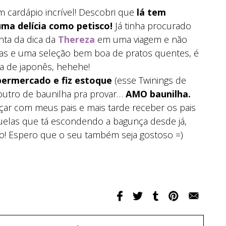
 cardápio incrível! Descobri que
lá tem
ma delícia como petisco!
Já tinha procurado
nta da dica da
Thereza
em uma viagem e não
as e uma seleção bem boa de pratos quentes, é
a de japonês, hehehe!
permercado e fiz estoque
(esse Twinings de
 outro de baunilha pra provar…
AMO baunilha.
çar com meus pais e mais tarde receber os pais
quelas que tá escondendo a bagunça desde já,
o! Espero que o seu também seja gostoso =)