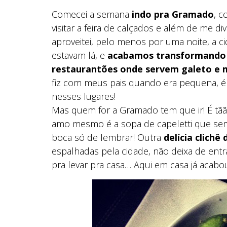
Comecei a semana
indo pra Gramado
, c
visitar a feira de calçados e além de me d
aproveitei, pelo menos por uma noite, a c
estavam lá, e
acabamos transformando e
restaurantões onde servem galeto e 
fiz com meus pais quando era pequena, é
nesses lugares!
Mas quem for a Gramado tem que ir! É tãã
amo mesmo é a sopa de capeletti que sem
boca só de lembrar! Outra
delícia clich
espalhadas pela cidade, não deixa de en
pra levar pra casa… Aqui em casa já acabo