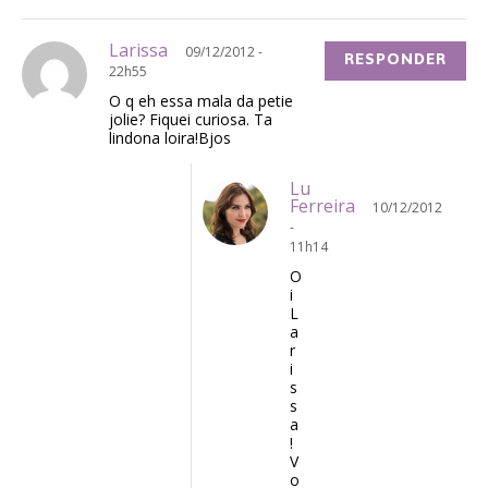
Larissa
09/12/2012 -
RESPONDER
22h55
O q eh essa mala da petie
jolie? Fiquei curiosa. Ta
lindona loira!Bjos
Lu
Ferreira
10/12/2012
-
11h14
O
i
L
a
r
i
s
s
a
!
V
o