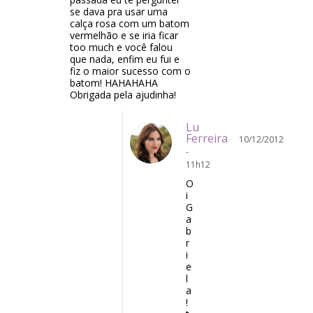
se dava pra usar uma
calça rosa com um batom
vermelhão e se iria ficar
too much e você falou
que nada, enfim eu fui e
fiz o maior sucesso com o
batom! HAHAHAHA
Obrigada pela ajudinha!
Lu
Ferreira
10/12/2012
-
11h12
O
i
G
a
b
r
i
e
l
a
!