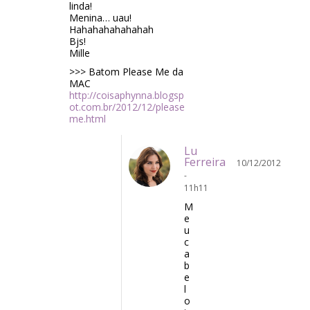
linda!
Menina… uau!
Hahahahahahahah
Bjs!
Mille
>>> Batom Please Me da
MAC
http://coisaphynna.blogsp
ot.com.br/2012/12/please
me.html
Lu
Ferreira
10/12/2012
-
11h11
M
e
u
c
a
b
e
l
o