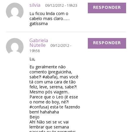
silvia
09/12/2012 - 19h23
RESPONDER
Lu ficou linda com o
cabelo mais claro……
gatíssima
Gabriela
RESPONDER
Nütelle
09/12/2012 -
19h58
Lu,
Eu geralmente não
comento (preguicinha,
sabe?! #abafa), mas você
tá com uma cara de tão
feliz, leve, serena, sabe?!
Mesmo pós viagem..
Parece que o Leo (é esse
o nome do boy, né?!
#confusa) esta te fazendo
bem! hahahaha
Beijo
Ah! Não sei se vc vai
lembrar que semana
passada eu te perguntei