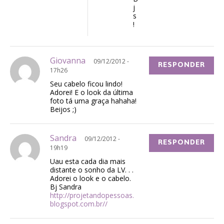
j
s
!
Giovanna
09/12/2012 -
RESPONDER
17h26
Seu cabelo ficou lindo!
Adorei! E o look da última
foto tá uma graça hahaha!
Beijos ;)
Sandra
09/12/2012 -
RESPONDER
19h19
Uau esta cada dia mais
distante o sonho da LV. . .
Adorei o look e o cabelo.
Bj Sandra
http://projetandopessoas.
blogspot.com.br//