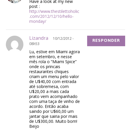
Have a look at my new
post :
http://www.thestilettoholic
.com/2012/12/10/hello-
monday/
Lizandra
10/12/2012 -
RESPONDER
08h53
Lu, estive em Miami agora
em setembro, e nesse
mês rola o “Miami Spice”
onde os princais
restaurantes chiques
criam um menu pelo valor
de U$40,00 com entrada
até sobremesa, com
U$20,00 a mais cada
prato vem acompanhado
com uma taça de vinho de
acordo. Então acaba
saindo por U$60,00 um
jantar que sairia por mais
de U$300,00. Muito bom!
Beijo