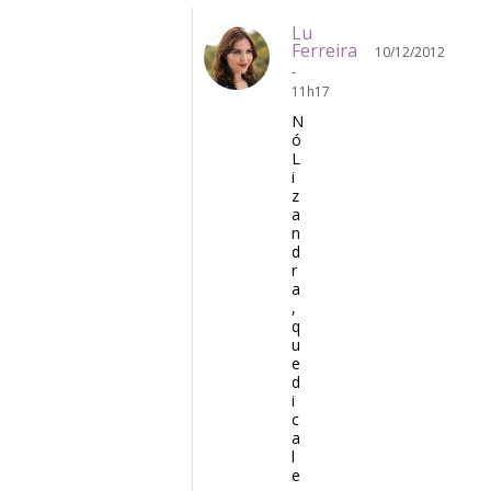
Lu
Ferreira
10/12/2012
-
11h17
N
ó
L
i
z
a
n
d
r
a
,
q
u
e
d
i
c
a
l
e