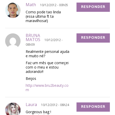
Math
10/12/2012 - 00h05
RESPONDER
Como pode tao linda
(essa ultima ft ta
maravilhosa!)
BRUNA
RESPONDER
MATOS
10/12/2012 -
08h09
Realmente personal ajuda
e muito né?
Faz um mês que começei
com o meu e estou
adorando!!
Beijos
http://www.bru2beauty.co
m
Laura
10/12/2012 - 08h24
RESPONDER
Gorgeous bag !