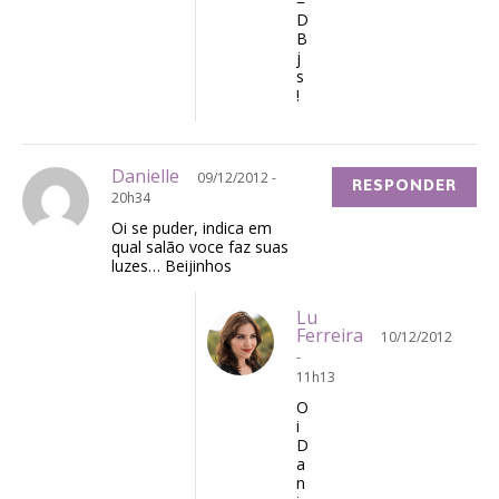
=
D
B
j
s
!
Danielle
09/12/2012 -
RESPONDER
20h34
Oi se puder, indica em
qual salão voce faz suas
luzes… Beijinhos
Lu
Ferreira
10/12/2012
-
11h13
O
i
D
a
n