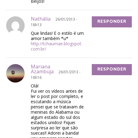
Beijos!
Nathália
26/01/2013 -
RESPONDER
18h13
Que lindas! E o estilo é um
amor também *u*
http://tchaumae.blogspot.
com.br/
Mariana
RESPONDER
Azambuja
26/01/2013 -
18h16
Olá!
Fui ver os vídeos antes de
ler o post por completo, e
escutando a música
pensei que se tratavam de
meninas do Alabama ou
algum estado do sul dos
estados unidos! Fiquei
surpresa ao ler que são
suecas!! Adorei a banda!