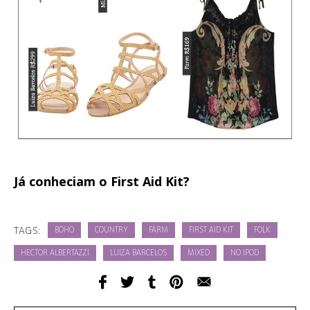
Já conheciam o First Aid Kit?
TAGS:
BOHO
COUNTRY
FARM
FIRST AID KIT
FOLK
HECTOR ALBERTAZZI
LUIZA BARCELOS
MIXED
NO IPOD