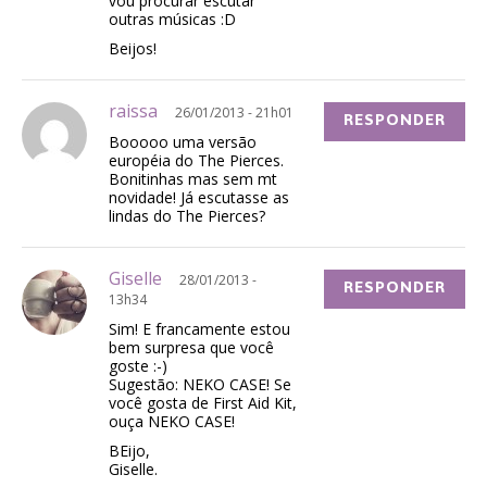
vou procurar escutar
outras músicas :D
Beijos!
raissa
26/01/2013 - 21h01
RESPONDER
Booooo uma versão
européia do The Pierces.
Bonitinhas mas sem mt
novidade! Já escutasse as
lindas do The Pierces?
Giselle
28/01/2013 -
RESPONDER
13h34
Sim! E francamente estou
bem surpresa que você
goste :-)
Sugestão: NEKO CASE! Se
você gosta de First Aid Kit,
ouça NEKO CASE!
BEijo,
Giselle.