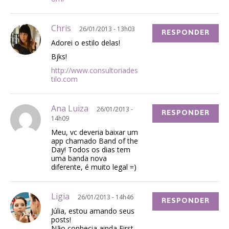
Chris
26/01/2013 - 13h03
RESPONDER
Adorei o estilo delas!
Bjks!
http://www.consultoriades
tilo.com
Ana Luiza
26/01/2013 -
RESPONDER
14h09
Meu, vc deveria baixar um
app chamado Band of the
Day! Todos os dias tem
uma banda nova
diferente, é muito legal =)
Ligia
26/01/2013 - 14h46
RESPONDER
Júlia, estou amando seus
posts!
Não conhecia ainda First