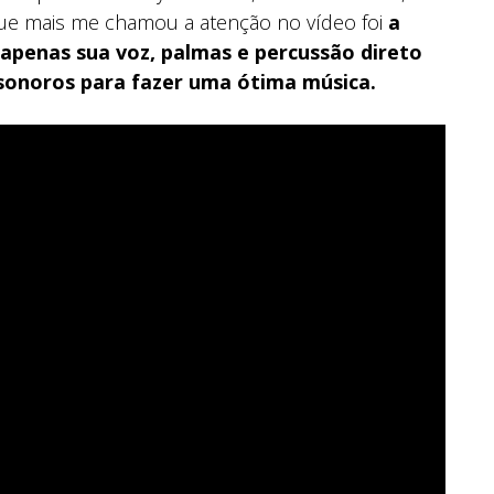
ue mais me chamou a atenção no vídeo foi
a
 apenas sua voz, palmas e percussão direto
s sonoros para fazer uma ótima música.