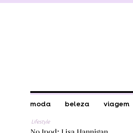
moda
beleza
viagem
Lifestyle
No Ipod: Lisa Hannigan