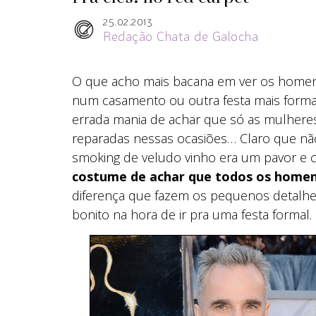
25.02.2013
Redação Chata de Galocha
O que acho mais bacana em ver os homen
num casamento ou outra festa mais forma
errada mania de achar que só as mulheres
reparadas nessas ocasiões… Claro que não
smoking de veludo vinho era um pavor e 
costume de achar que todos os homens
diferença que fazem os pequenos detalhes,
bonito na hora de ir pra uma festa formal.