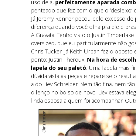
uso dela,
perfeitamente aparada combi
penteado que fez com o que o ‘desleixo’ d
Já Jeremy Renner pecou pelo excesso de 
diferença quando você olha pra ele e pras
A Gravata. Tenho visto o Justin Timberlake
oversized, que eu particularmente não g
Chris Tucker. Já Keith Urban fez o opost
ponto: Justin Theroux.
Na hora de escolh
lapela do seu paletó
. Uma lapela mais f
dúvida vista as peças e repare se o resul
a do Liev Schreiber: Nem tão fina, nem tã
o lenço no bolso de novo! Liev estava ele
linda esposa a quem foi acompanhar. Outr