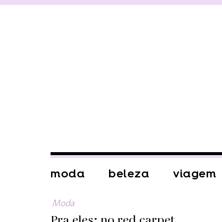
moda
beleza
viagem
Moda
Pra eles: no red carpet