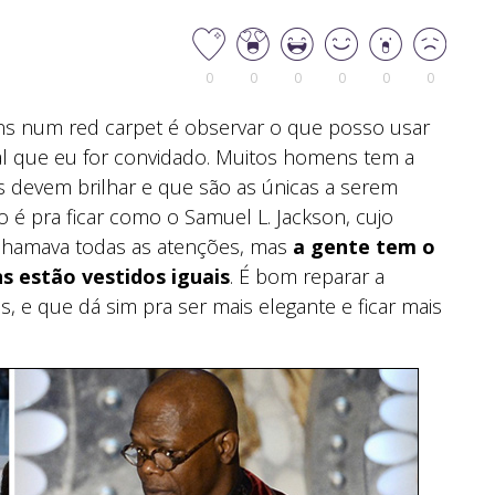
0
0
0
0
0
0
s num red carpet é observar o que posso usar
l que eu for convidado. Muitos homens tem a
 devem brilhar e que são as únicas a serem
 é pra ficar como o Samuel L. Jackson, cujo
chamava todas as atenções, mas
a gente tem o
 estão vestidos iguais
. É bom reparar a
 e que dá sim pra ser mais elegante e ficar mais