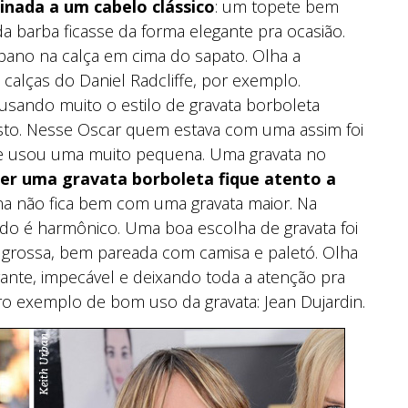
nada a um cabelo clássico
: um topete bem
a barba ficasse da forma elegante pra ocasião.
pano na calça em cima do sapato. Olha a
 calças do Daniel Radcliffe, por exemplo.
 usando muito o estilo de gravata borboleta
osto. Nesse Oscar quem estava com uma assim foi
o e usou uma muito pequena. Uma gravata no
er uma gravata borboleta fique atento a
ina não fica bem com uma gravata maior. Na
tado é harmônico. Uma boa escolha de gravata foi
o grossa, bem pareada com camisa e paletó. Olha
gante, impecável e deixando toda a atenção pra
o exemplo de bom uso da gravata: Jean Dujardin.