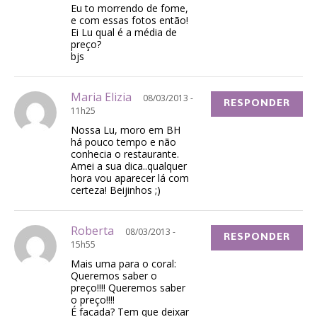
Eu to morrendo de fome,
e com essas fotos então!
Ei Lu qual é a média de
preço?
bjs
Maria Elizia
08/03/2013 -
RESPONDER
11h25
Nossa Lu, moro em BH
há pouco tempo e não
conhecia o restaurante.
Amei a sua dica..qualquer
hora vou aparecer lá com
certeza! Beijinhos ;)
Roberta
08/03/2013 -
RESPONDER
15h55
Mais uma para o coral:
Queremos saber o
preço!!!! Queremos saber
o preço!!!!
É facada? Tem que deixar