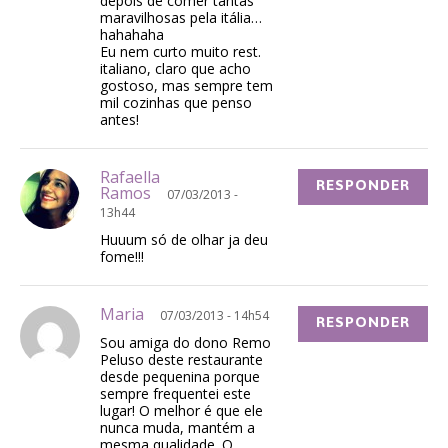
depois de comer tantas
maravilhosas pela itália…
hahahaha
Eu nem curto muito rest.
italiano, claro que acho
gostoso, mas sempre tem
mil cozinhas que penso
antes!
Rafaella
RESPONDER
Ramos
07/03/2013 -
13h44
Huuum só de olhar ja deu
fome!!!
Maria
07/03/2013 - 14h54
RESPONDER
Sou amiga do dono Remo
Peluso deste restaurante
desde pequenina porque
sempre frequentei este
lugar! O melhor é que ele
nunca muda, mantém a
mesma qualidade. O