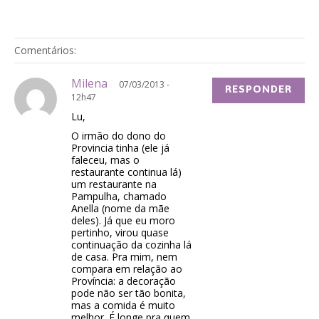
Comentários:
Milena
07/03/2013 -
RESPONDER
12h47
Lu,
O irmão do dono do
Provincia tinha (ele já
faleceu, mas o
restaurante continua lá)
um restaurante na
Pampulha, chamado
Anella (nome da mãe
deles). Já que eu moro
pertinho, virou quase
continuação da cozinha lá
de casa. Pra mim, nem
compara em relação ao
Província: a decoração
pode não ser tão bonita,
mas a comida é muito
melhor. É longe pra quem