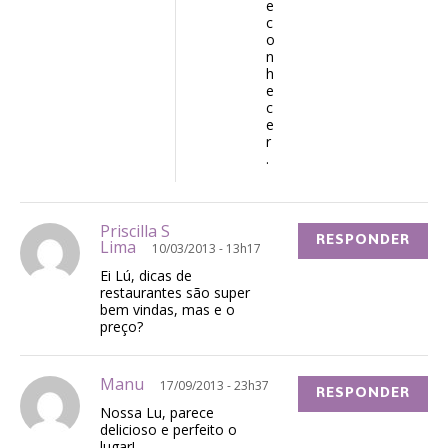
e
c
o
n
h
e
c
e
r
.
Priscilla S
RESPONDER
Lima
10/03/2013 - 13h17
Ei Lú, dicas de
restaurantes são super
bem vindas, mas e o
preço?
Manu
17/09/2013 - 23h37
RESPONDER
Nossa Lu, parece
delicioso e perfeito o
lugar!