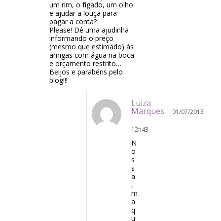
um rim, o fígado, um olho
e ajudar a louça para
pagar a conta?
Please! Dê uma ajudinha
informando o preço
(mesmo que estimado) às
amigas com água na boca
e orçamento restrito…
Beijos e parabéns pelo
blog!!!
Luiza
Marques
01/07/2013
-
12h43
N
o
s
s
a
,
m
a
q
u