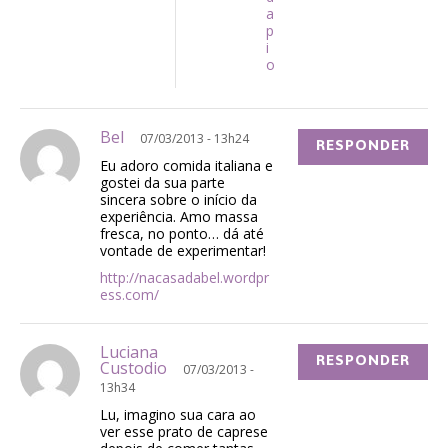
a
p
i
o
Bel
07/03/2013 - 13h24
RESPONDER
Eu adoro comida italiana e
gostei da sua parte
sincera sobre o início da
experiência. Amo massa
fresca, no ponto… dá até
vontade de experimentar!
http://nacasadabel.wordpr
ess.com/
Luciana
RESPONDER
Custodio
07/03/2013 -
13h34
Lu, imagino sua cara ao
ver esse prato de caprese