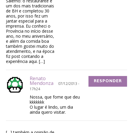
Salerno: o restaurante é
um dos mais tradicionais
de BH e completou 30
anos, por isso fez um
jantar especial para a
imprensa. Eu conheci o
Província no início desse
ano, no meu aniversário,
e além da comida boa
também gostei muito do
atendimento, e na época
fiz post contando a
experiência aqui. […]
Renato
RESPONDER
Mendonza
07/12/2013 -
17h24
Nossa, que fome que deu
kkkkkkk
O lugar é lindo, um dia
ainda quero visitar.
[…] também a opinião de