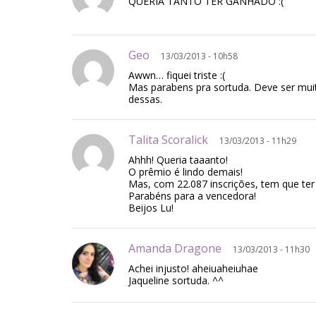
QUERIA TANTO TER GANHADO :(
Geo
13/03/2013 - 10h58
Awwn… fiquei triste :(
Mas parabens pra sortuda. Deve ser mu
dessas.
Talita Scoralick
13/03/2013 - 11h29
Ahhh! Queria taaanto!
O prêmio é lindo demais!
Mas, com 22.087 inscrições, tem que ter
Parabéns para a vencedora!
Beijos Lu!
Amanda Dragone
13/03/2013 - 11h30
Achei injusto! aheiuaheiuhae
Jaqueline sortuda. ^^