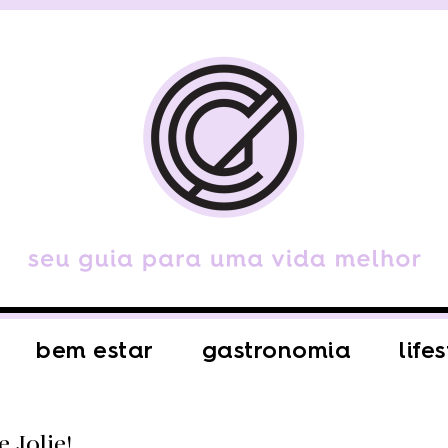
bem estar
gastronomia
life
 Jolie!