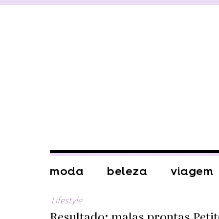
moda
beleza
viagem
Lifestyle
Resultado: malas prontas Petite