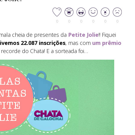
0
0
0
0
0
0
mala cheia de presentes da
Petite Jolie
!! Fiquei
ivemos 22.087 inscrições
, mas com
um prêmio
recorde do Chata! E a sorteada foi…