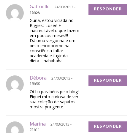
Gabrielle
24/03/2013 -
RESPONDER
16h56
Guria, estou viciada no
Biggest Loser! É
inacreditável o que fazem
em poucos meses!!!
Dá uma vergonha e um
peso enoooorme na
consciência faltar
academia e fugir da
dieta… hahahaha
Débora
24/03/2013 -
RESPONDER
19h30
Oi Lu parabéns pelo blog!
Fiquei mto curiosa de ver
sua coleção de sapatos
mostra pra gente.
Marina
24/03/2013 -
RESPONDER
21h11