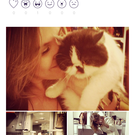
0
0
1
0
0
0