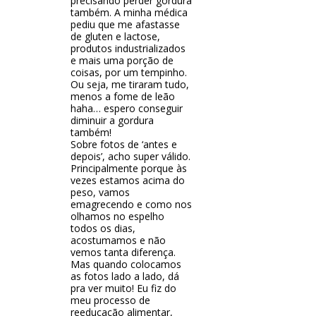
precisando perder gordura
também. A minha médica
pediu que me afastasse
de gluten e lactose,
produtos industrializados
e mais uma porção de
coisas, por um tempinho.
Ou seja, me tiraram tudo,
menos a fome de leão
haha… espero conseguir
diminuir a gordura
também!
Sobre fotos de ‘antes e
depois’, acho super válido.
Principalmente porque às
vezes estamos acima do
peso, vamos
emagrecendo e como nos
olhamos no espelho
todos os dias,
acostumamos e não
vemos tanta diferença.
Mas quando colocamos
as fotos lado a lado, dá
pra ver muito! Eu fiz do
meu processo de
reeducação alimentar,