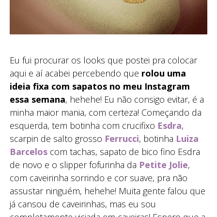
Eu fui procurar os looks que postei pra colocar
aqui e aí acabei percebendo que
rolou uma
ideia fixa com sapatos no meu Instagram
essa semana
, hehehe! Eu não consigo evitar, é a
minha maior mania, com certeza! Começando da
esquerda, tem botinha com crucifixo
Esdra
,
scarpin de salto grosso
Ferrucci
, botinha
Luiza
Barcelos
com tachas, sapato de bico fino Esdra
de novo e o slipper fofurinha da
Petite Jolie
,
com caveirinha sorrindo e cor suave, pra não
assustar ninguém, hehehe! Muita gente falou que
já cansou de caveirinhas, mas eu sou
completamente viciada em caveiras! Espero que a