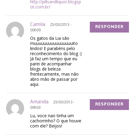
http://pillsandliquor.blogsp
ot.com.br/
Camila
25/03/2013 -
RESPONDER
00h09
Os gatos da Lia são
muuuuuuuuuuuuuuuuito
lindos! E parabéns pelo
reconhecimento do blog :)
Já faz um tempo que eu
parei de acompanhar
blogs de beleza
frentecamente, mas não
abro mão de passar por
aqui.
Amanda
25/03/2013 -
RESPONDER
09h03
Lu, voce nao tinha um
cachorrinho? O que houve
com ele? Beijos!