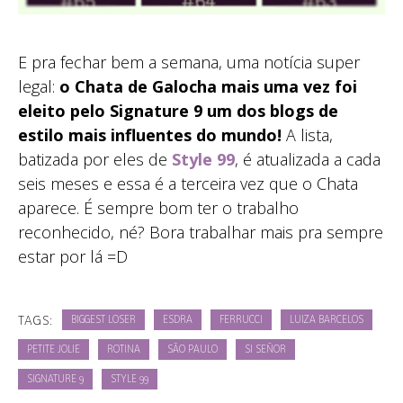
E pra fechar bem a semana, uma notícia super
legal:
o Chata de Galocha mais uma vez foi
eleito pelo Signature 9 um dos blogs de
estilo mais influentes do mundo!
A lista,
batizada por eles de
Style 99
, é atualizada a cada
seis meses e essa é a terceira vez que o Chata
aparece. É sempre bom ter o trabalho
reconhecido, né? Bora trabalhar mais pra sempre
estar por lá =D
TAGS:
BIGGEST LOSER
ESDRA
FERRUCCI
LUIZA BARCELOS
PETITE JOLIE
ROTINA
SÃO PAULO
SI SEÑOR
SIGNATURE 9
STYLE 99