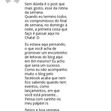
Sem dúvida é o post que
mais gosto, esse da rotina
da semana.
Quando eu termino todos
os compromissos do final
de semana, no domingo à
noite, a primeira coisa que
faço é passar aqui no
Chata! :D
Eu estava aqui pensando,
o que você acha de
promover um encontrinho
de leitoras do blog aqui
em BH mesmo? Eu acho
que seria um sucesso.
Como eu não acompanho
muito o blog pelo
facebook acaba que nem
fico sabendo quando tem
eventos, como
lançamentos, em que
você está presente…
Pensa com carinho no
meu palpite! rs
Beijos e boa semana,