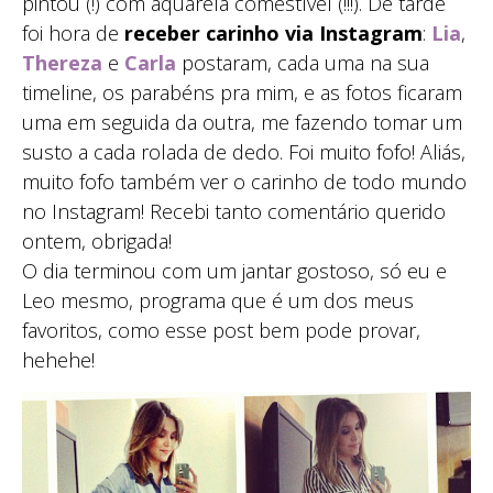
pintou (!) com aquarela comestível (!!!). De tarde
foi hora de
receber carinho via Instagram
:
Lia
,
Thereza
e
Carla
postaram, cada uma na sua
timeline, os parabéns pra mim, e as fotos ficaram
uma em seguida da outra, me fazendo tomar um
susto a cada rolada de dedo. Foi muito fofo! Aliás,
muito fofo também ver o carinho de todo mundo
no Instagram! Recebi tanto comentário querido
ontem, obrigada!
O dia terminou com um jantar gostoso, só eu e
Leo mesmo, programa que é um dos meus
favoritos, como esse post bem pode provar,
hehehe!