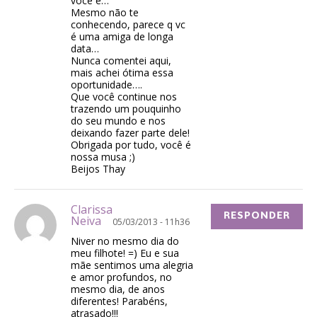
você é…
Mesmo não te
conhecendo, parece q vc
é uma amiga de longa
data…
Nunca comentei aqui,
mais achei ótima essa
oportunidade….
Que você continue nos
trazendo um pouquinho
do seu mundo e nos
deixando fazer parte dele!
Obrigada por tudo, você é
nossa musa ;)
Beijos Thay
Clarissa
RESPONDER
Neiva
05/03/2013 - 11h36
Niver no mesmo dia do
meu filhote! =) Eu e sua
mãe sentimos uma alegria
e amor profundos, no
mesmo dia, de anos
diferentes! Parabéns,
atrasado!!!