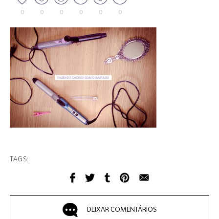
0
0
0
0
0
0
TAGS:
DEIXAR COMENTÁRIOS