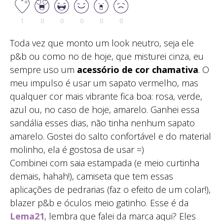
1
0
0
0
0
0
Toda vez que monto um look neutro, seja ele
p&b ou como no de hoje, que misturei cinza, eu
sempre uso um
acessório de cor chamativa
. O
meu impulso é usar um sapato vermelho, mas
qualquer cor mais vibrante fica boa: rosa, verde,
azul ou, no caso de hoje, amarelo. Ganhei essa
sandália esses dias, não tinha nenhum sapato
amarelo. Gostei do salto confortável e do material
molinho, ela é gostosa de usar =)
Combinei com saia estampada (e meio curtinha
demais, hahah!), camiseta que tem essas
aplicações de pedrarias (faz o efeito de um colar!),
blazer p&b e óculos meio gatinho. Esse é da
Lema21
, lembra que falei da marca aqui? Eles