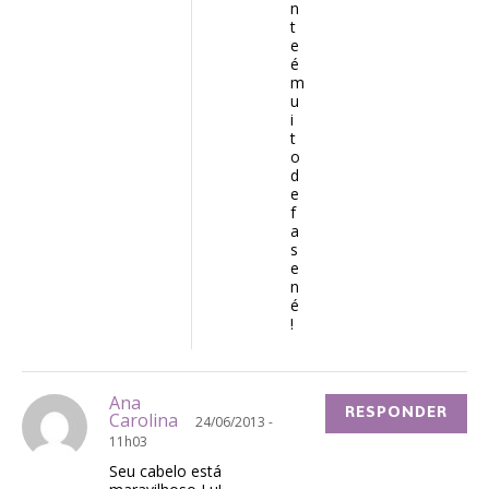
n
t
e
é
m
u
i
t
o
d
e
f
a
s
e
n
é
!
Ana
RESPONDER
Carolina
24/06/2013 -
11h03
Seu cabelo está