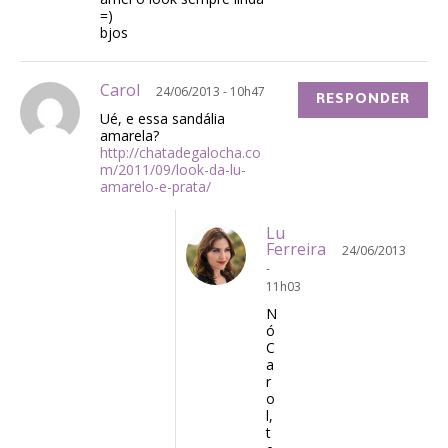
=)
bjos
Carol
24/06/2013 - 10h47
RESPONDER
Ué, e essa sandália
amarela?
http://chatadegalocha.co
m/2011/09/look-da-lu-
amarelo-e-prata/
Lu
Ferreira
24/06/2013
-
11h03
N
ó
C
a
r
o
l,
t