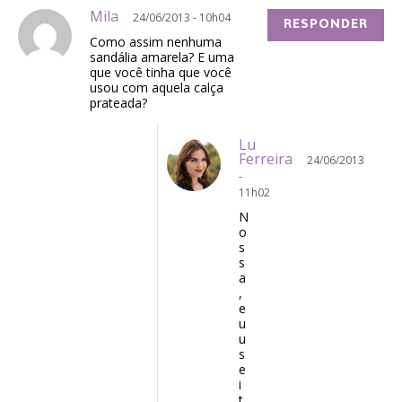
Mila
24/06/2013 - 10h04
RESPONDER
Como assim nenhuma
sandália amarela? E uma
que você tinha que você
usou com aquela calça
prateada?
Lu
Ferreira
24/06/2013
-
11h02
N
o
s
s
a
,
e
u
u
s
e
i
t