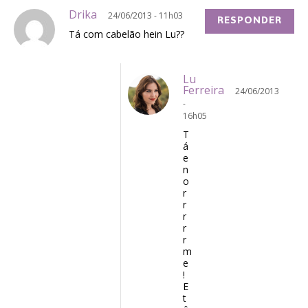
Drika
24/06/2013 - 11h03
RESPONDER
Tá com cabelão hein Lu??
Lu
Ferreira
24/06/2013
-
16h05
T
á
e
n
o
r
r
r
r
r
m
e
!
E
t