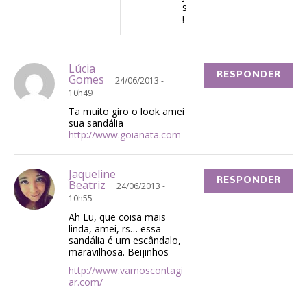
s
!
Lúcia
RESPONDER
Gomes
24/06/2013 -
10h49
Ta muito giro o look amei
sua sandália
http://www.goianata.com
Jaqueline
RESPONDER
Beatriz
24/06/2013 -
10h55
Ah Lu, que coisa mais
linda, amei, rs… essa
sandália é um escândalo,
maravilhosa. Beijinhos
http://www.vamoscontagi
ar.com/