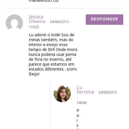
maravilhoso Lu!
Jéssica
RESPONDER
Oliveira
24/06/2013 -
11h20
Lu adorei o look! Sou de
minas também, mas do
interior e invejo esse
tempo de BH! Onde moro
nunca poderia usar perna
de fora no inverno, até
parece que estamos em
estados diferentes.. srsrrs
Beijo!
Lu
Ferreira
24/06/2013
-
16h06
P
o
i
s