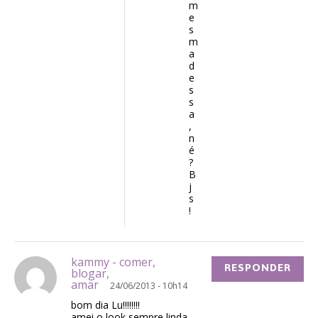
m
e
s
m
a
d
e
s
s
a
,
n
é
?
B
j
s
!
kammy - comer,
RESPONDER
blogar,
amar
24/06/2013 - 10h14
bom dia Lu!!!!!!!!
amei o look sempre linda